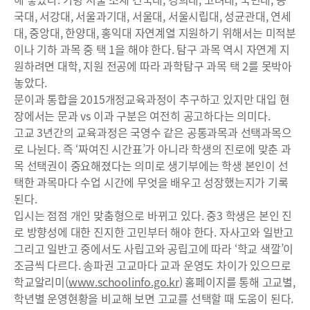
국대, 서강대, 서울과기대, 서울대, 서울시립대, 성균관대, 연세
대, 중앙대, 한양대, 홍익대 자연계열 지원하기 위해서는 미적분
이나 기하 과목 중 택 1을 해야 한다. 탐구 과목 역시 자연계 지
원하려면 대학, 지원 전공에 따라 과학탐구 과목 택 2를 못박아
놓았다.
문이과 통합을 2015개정교육과정이 추구하고 있지만 대입 현
장에서는 문과 vs 이과 구분은 여전히 공고하다는 의미다.
고교 3년간의 교육과정은 국영수 같은 공통과목과 선택과목으
로 나뉜다. 즉 ‘짜여진 시간표’가 아니라 학생의 진로에 맞춘 과
목 선택권이 중요해졌다는 의미로 생기부에는 학생 본인이 선
택한 과목마다 수업 시간에 무엇을 배우고 성장했는지가 기록
된다.
입시는 점점 개인 맞춤형으로 바뀌고 있다. 중3 학생은 본인 진
로 방향성에 대한 진지한 고민부터 해야 한다. 자사고와 일반고
그리고 일반고 중에서도 사립고와 공립고에 따라 ‘학교 색깔’이
조금씩 다르다. 송파권 고교마다 교과 운영도 차이가 있으므로
학교알리미(
www.schoolinfo.go.kr
) 홈페이지를 통해 고교별,
학년별 운영현황을 비교해 보면 고교를 선택할 때 도움이 된다.