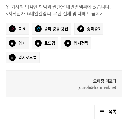
위 기사의 법적인 책임과 권한은 내일엘엠씨에 있습니다.
<저작권자 ©내일엘엠씨, 무단 전재 및 재배포 금지>
교육
송파·강동·광진
#
송파중3
#
입시
#
로드맵
#
입시전략
#
입시로드맵
오미정 리포터
jouroh@hanmail.net
목록