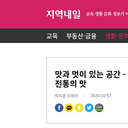
교육
부동산·금융
생활·문
맛과 멋이 있는 공간 
전통의 맛
박지윤 리포터
2020-10-07