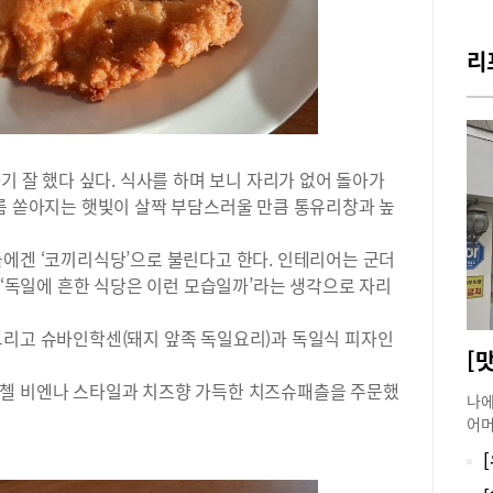
해도
이다
방문
리
마방
기분
식’
쓰인
하다
기 잘 했다 싶다. 식사를 하며 보니 자리가 없어 돌아가
씬 
여름 쏟아지는 햇빛이 살짝 부담스러울 만큼 통유리창과 높
큼 
소품
들에겐 ‘코끼리식당’으로 불린다고 한다. 인테리어는 군더
이 
. ‘독일에 흔한 식당은 이런 모습일까’라는 생각으로 자리
입구
려주
없는
그리고 슈바인학센(돼지 앞족 독일요리)과 독일식 피자인
으니
[
자꾸
니첼 비엔나 스타일과 치즈향 가득한 치즈슈패츨을 주문했
판을
나에
해준
어머
고기
한 
그래
방문
운 