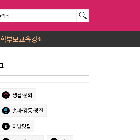
학부모교육강좌
그
생활·문화
송파·강동·광진
#
하남맛집