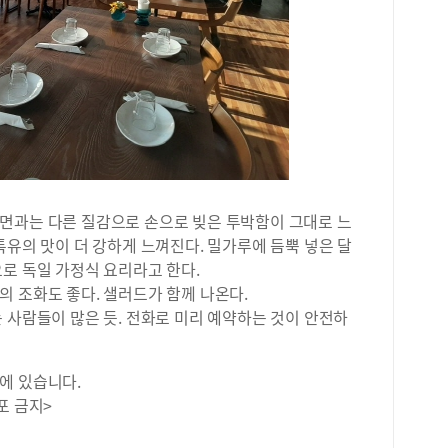
반찬
런 
머니
싶어
행복
검색
서울
선A
3:
원-
11:
면과는 다른 질감으로 손으로 빚은 투박함이 그대로 느
브레
특유의 맛이 더 강하게 느껴진다. 밀가루에 듬뿍 넣은 달
로 독일 가정식 요리라고 한다.
 조화도 좋다. 샐러드가 함께 나온다.
 사람들이 많은 듯. 전화로 미리 예약하는 것이 안전하
에 있습니다.
포 금지>