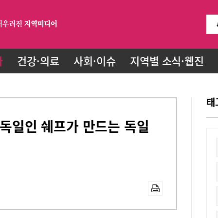
화
건강·의료
사회·이슈
지역별 소식·웹진
태
- 독일인 쉐프가 만드는 독일