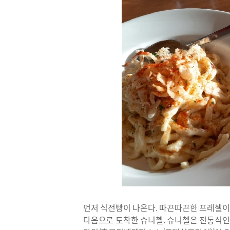
먼저 식전빵이 나온다. 따끈따끈한 프레첼이
다음으로 도착한 슈니첼. 슈니첼은 전통식인 