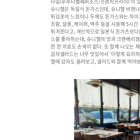
타일(후루티벨페퍼소스/프렌치프라이)’이 있
슈니첼은 독일식 돈가스인데, 슈니첼 비엔나
튀김옷의 느낌이나 두께도 돈가스와는 차이가
조람, 샬롯, 케이퍼, 맥주 등을 사용해 5시
튀겨준다고, 개인적으로 일본식 돈가츠보다는
스를 좋아하는데, 슈니첼의 맛과 크랜베리잼
한 한 끼로도 손색이 없다. 또 함께 나오는 
감자샐러드는 너무 맛있어서 ‘이렇게 요리하면
첼에 감자도 올려보고, 샐러드와 함께 먹어