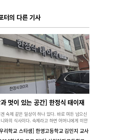
 옛날 사람들의 흔적을 엿볼 수 있는 오래된 공간
. 하남 마방집에 대한 이야기는 많이 들어봤지만
하기는 이번이 처음. 이곳 단골이라는 친구를 따라
포터의 다른 기사
집을 찾았다.역사 속 한 장면에서 밥을 먹는 듯한
‘오래된 노포’ ‘백년 역사’ ‘한옥의 정취’ ‘나물 정
.모두 마방집을 따라다니는 수식어다. ‘馬房집’이라
 오래된 간판이 우릴 반긴다. 주차장도 아주 넉넉
.입구에 들어서자마자 오래된 ‘한옥의 정취’가 물
풍긴다. ‘백년 역사’를 자랑하는 ‘오래된 노포’인만
안채와 별채 등의 한옥을 볼 수 있고 집안의 나무와
들도 그 옛날 기억 속 한 장면을 생각나게 한다. 말
쉬었을 것 같은 공간과 장독대 위 장독들도 정겹다.
에서 주는 번호가 적힌 나무막대는 우리 자리를 알
는 번호판. 번호대로 방을 찾아가면 테이블 하나
 썰렁한 방을 마주하게 된다. 방석을 깔고 마주 앉
 어색하기 짝이 없는 상황이 펼쳐져 자꾸 웃음이
맛과 멋이 있는 공간] 한정식 태이재
 났다. 이제 ‘나물 정식’을 즐길 시간. 찬찬히 메뉴
 읽으며 메뉴를 정한다. 이때 친구가 주문 팁을 전
겐 숙제 같은 일상이 하나 있다. 바로 여든 넘으신
다. 이곳 한정식은 나물이 엄청나게 제공되는 반면
니와의 식사이다. 숙제라고 하면 어머니에게 미안
류가 없어 메인요리를 함께 주문하면 좋다는 것.
마음이 들지만, 매번 숙제 검사를 받는 듯한 깐깐한
[우리학교 스타샘] 한영고등학교 김민지 교사
서 한정식과 소장작불고기를 함께 주문했다.즐거
 후기를 들어야 하니 엄청 고난도 숙제이긴 하다.
나물 정식 만찬마주 앉아 이야기 하는 데에 익숙해