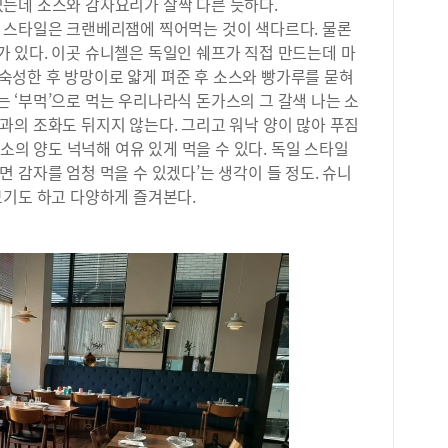
는데 소스와 감자요리가 살짝 다른 듯하다.
든 
맛있
 스타일은 크랜베리잼에 찍어먹는 것이 색다르다. 물론
같은
했다
 있다. 이곳 슈니첼은 독일인 쉐프가 직접 만드는데 마
마방
에 
간 숙성한 후 방망이로 얇게 펴준 후 소스와 빵가루를 묻혀
위치
에 
1만
 ‘부먹’으로 먹는 우리나라식 돈가스의 그 갈색 나는 소
다.
1만
돌돌
과의 조화도 뒤지지 않는다. 그리고 워낙 양이 많아 푸짐
11
리고
채소의 양도 넉넉해 여유 있게 먹을 수 있다. 독일 스타일
않고
 감자를 엄청 먹을 수 있겠다’는 생각이 들 정도. 슈니
머니
보기도 하고 다양하게 즐겨본다.
드럽
게 
그리
아 
한 
곡밥
밥과
“밥
솥밥
을 
찌개
짜 