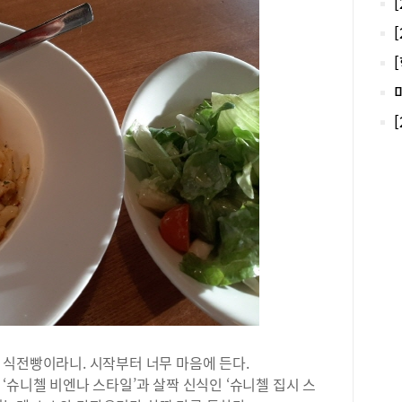
무릎
질 
할 
이다
이블
둘러
먹지
께 
위주
그릇
소개
있어
도 
기에
발렛
박,
어도
모르
주차
들면
가니
메뉴
간에
따로
을 
아닌
지인
들 
2만
후 
뭔가
맛.
번에
한 
않는
비빔
함된
늉으
로 
 식전빵이라니. 시작부터 너무 마음에 든다.
조금
과 
‘슈니첼 비엔나 스타일’과 살짝 신식인 ‘슈니첼 집시 스
이 
다르