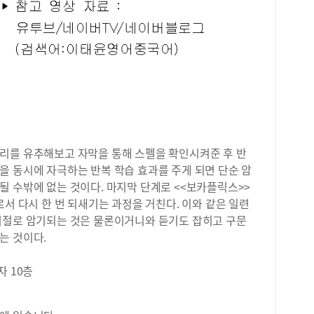
벽하
같이
과정
독서
바른
매우
고방
파악
체계
화된
리를 유추해보고 자막을 통해 스펠을 확인시켜준 후 반
평가
을 동시에 자극하는 반복 학습 효과를 주게 되면 단순 암
이태
 수밖에 없는 것이다. 마지막 단계로 <<보카플릭스>>
로서 다시 한 번 되새기는 과정을 거친다. 이와 같은 일련
저절로 암기되는 것은 물론이거니와 듣기도 잡히고 구문
는 것이다.
자 10층