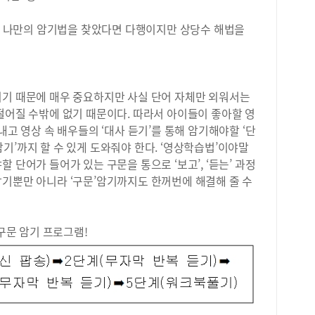
정도
등학
 중 나만의 암기법을 찾았다면 다행이지만 상당수 해법을
百戰
에 
를 
량에
를 
이기 때문에 매우 중요하지만 사실 단어 자체만 외워서는
교 
떨어질 수밖에 없기 때문이다. 따라서 아이들이 좋아할 영
다음
내고 영상 속 배우들의 ‘대사 듣기’를 통해 암기해야할 ‘단
해 
기’까지 할 수 있게 도와줘야 한다. ‘영상학습법’이야말
유형
 단어가 들어가 있는 구문을 통으로 ‘보고’, ‘듣는’ 과정
예컨
암기뿐만 아니라 ‘구문’암기까지도 한꺼번에 해결해 줄 수
야 
이라
하면
울 
문 암기 프로그램!
등학
다면
한다
필력
어한