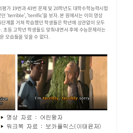
에 
다.
평가 19번과 43번 문제 및 20학년도 대학수학능력시험
고등
rrible', 'terrific'을 보자. 본 원에서는 이미 영상
연습
 5단계를 거쳐 학습했던 학생들은 학년에 상관없이 모두
신의
다. 초등 고학년 학생들도 맞춰내면서 후에 수능문제라는
위해
 모습들을 잊을 수 없다.
그리
범위
들으
실제
문장
또한
해야
법문
매우
마지
다.
과는
실전
분리
것,
시 