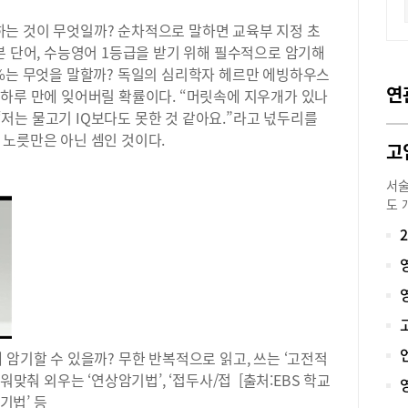
들이 의미하는 것이 무엇일까? 순차적으로 말하면 교육부 지정 초
본 단어, 수능영어 1등급을 받기 위해 필수적으로 암기해
7%는 무엇을 말할까? 독일의 심리학자 헤르만 에빙하우스
연
 하루 만에 잊어버릴 확률이다. “머릿속에 지우개가 있나
 “저는 물고기 IQ보다도 못한 것 같아요.”라고 넋두리를
 노릇만은 아닌 셈인 것이다.
서술
도 
문항
20
시험
현재
객관
고등
감이
 암기할 수 있을까? 무한 반복적으로 읽고, 쓰는 ‘고전적
형에
검토
워맞춰 외우는 ‘연상암기법’, ‘접두사/접 [출처:EBS 학교
서 
기법’ 등