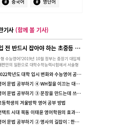
#
중국어
#
영단어
관기사
(함께 볼 기사)
고입 전 반드시 잡아야 하는 초중등 영어 서술형 공부 방법!
형 수능영어?2019년 10월 정부는 중장기 대입제
개편안의 일환으로 대학수학능력시험에서 서술형
을 도입하는 방안을 검토하고 있으며, 도입시점은
2022학년도 대학 입시 변화와 수능영어 공부방법
21년 현재 초등학교 6학년 학생들이 대학수학능력
을 치르게 되는 2028학년도라고 발표한 바 있다.
영어 문법 공부하기 ④ WH절을 이끄는 대명사 : 의문대명사 vs 관계대명사
 수능은 17문항 듣기와 28문항 독해로 총 45문항
영어 문법 공부하기 ③ 문장을 만드는데 쓰이는 부품 : 품사(parts of sentence)
식 시험이다. 하지만 대학수학능력평가에서도 중
내신 시험처럼 서술형이 출제된다면 이제 더 이상
고등학생의 겨울방학 영어 공부 방법
나 운에 의한 문제풀이는 불가능하며 등급은 서술
언택트 시대 목동 이태윤 영어학원의 효과적인 영어학습법
서 결정된다 해도 과언이 아닐 것이다.물론 아직
단계다. 하지만 분명한 것은 현행 고등학교 내신에
영어 문법 공부하기 ② 명사의 길잡이 : 한정사
서술형이 차지하는 비중이 등급을 결정지을 수 있을