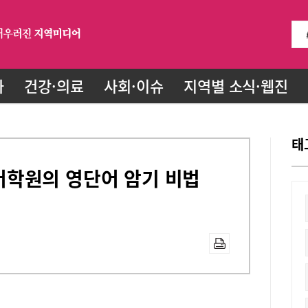
화
건강·의료
사회·이슈
지역별 소식·웹진
태
학원의 영단어 암기 비법