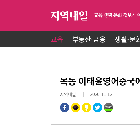
교육
부동산·금융
생활·문
목동 이태윤영어중국어
지역내일
2020-11-12