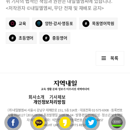
위 기사의 법적인 책임과 권한은 내일엘엠씨에 있습니다.
<저작권자 ©내일엘엠씨, 무단 전재 및 재배포 금지>
교육
양천·강서·영등포
#
목동영어학원
#
초등영어
#
중등영어
목록
회사소개
기사제보
개인정보처리방침
(주)내일엘엠씨 서울시 강남구 테헤란로 151, 5층 514호 · 대표전화 02-575-6908 · 등록번호
서울 아04127 (2016.08.04) 최초발행일 2016.08.04 · 발행·편집인:석진성 · 청소년 보호책임
자:석진성 · 대표자 : 석진성 · 사업자등록번호 : 101-86-68457
COPYRIGHT LMC. ALL RIGHTS RESERVED.