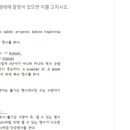
에 
형태에 잘못이 있으면 이를 고치시오.
다.
고등
연습
신의
위해
그리
범위
들으
실제
문장
또한
해야
법문
매우
마지
다.
과는
실전
분리
것,
시 