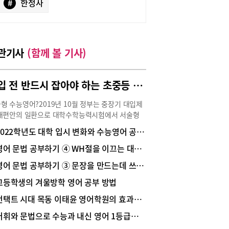
#
한정사
관기사
(함께 볼 기사)
고입 전 반드시 잡아야 하는 초중등 영어 서술형 공부 방법!
형 수능영어?2019년 10월 정부는 중장기 대입제
개편안의 일환으로 대학수학능력시험에서 서술형
을 도입하는 방안을 검토하고 있으며, 도입시점은
2022학년도 대학 입시 변화와 수능영어 공부방법
21년 현재 초등학교 6학년 학생들이 대학수학능력
을 치르게 되는 2028학년도라고 발표한 바 있다.
영어 문법 공부하기 ④ WH절을 이끄는 대명사 : 의문대명사 vs 관계대명사
 수능은 17문항 듣기와 28문항 독해로 총 45문항
영어 문법 공부하기 ③ 문장을 만드는데 쓰이는 부품 : 품사(parts of sentence)
식 시험이다. 하지만 대학수학능력평가에서도 중
내신 시험처럼 서술형이 출제된다면 이제 더 이상
고등학생의 겨울방학 영어 공부 방법
나 운에 의한 문제풀이는 불가능하며 등급은 서술
언택트 시대 목동 이태윤 영어학원의 효과적인 영어학습법
서 결정된다 해도 과언이 아닐 것이다.물론 아직
단계다. 하지만 분명한 것은 현행 고등학교 내신에
어휘와 문법으로 수능과 내신 영어 1등급의 발판을 다지자!
서술형이 차지하는 비중이 등급을 결정지을 수 있을