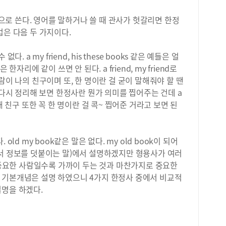
정도
등학
로 쓴다. 영어를 말하거나 쓸 때 관사가 헛갈리면 한정
百戰
법은 다음 두 가지이다.
에 
를 
 a my friend, his these books 같은 예들은 얼
량에
자리에 같이 쓰면 안 된다. a friend, my friend로
를 
교 
람이 나의 친구이며 또, 한 명이란 걸 굳이 말해줘야 할 땐
다음
준다. 다시 정리해 보면 한정사란 뭔가 의미를 찝어주는 건데 a
해 
바로 내 친구 또한 꼭 한 명이란 걸 콕~ 찝어준 거라고 보면 된
유형
예컨
야 
ld my book같은 말은 없다. my old book이 되어
이라
에서 정보를 덧붙이는 말)에서 설명하겠지만 형용사가 여러
하면
울 
, 중요한 사람일수록 가까이 두는 것과 마찬가지로 중요한
등학
 기본개념은 설명 하였으니 4가지 한정사 중에서 비교적
다면
명을 하겠다.
한다
필력
어한