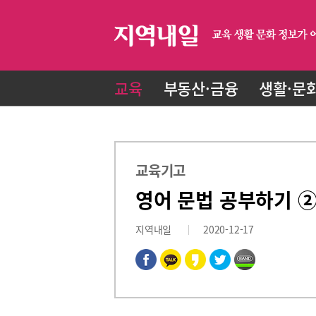
교육
부동산·금융
생활·문
교육기고
영어 문법 공부하기 ②
지역내일
2020-12-17