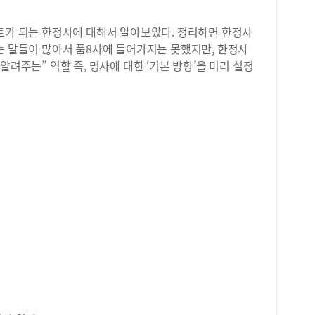
벽하
같이
세트가 되는 한정사에 대해서 알아보았다. 정리하면 한정사
과정
는 말들이 많아서 품8사에 들어가지는 못했지만, 한정사
독서
알려주는” 역할 즉, 명사에 대한 ‘기본 방향’을 미리 설정
바른
매우
고방
파악
체계
화된
평가
이태