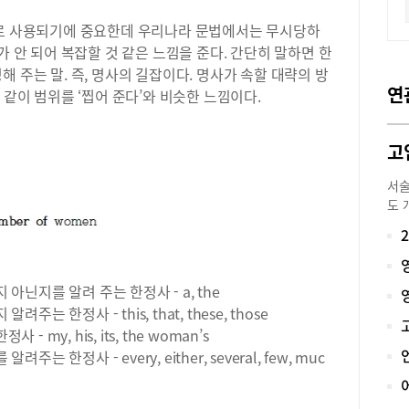
으로 사용되기에 중요한데 우리나라 문법에서는 무시당하
가 안 되어 복잡할 것 같은 느낌을 준다. 간단히 말하면 한
 주는 말. 즉, 명사의 길잡이다. 명사가 속할 대략의 방
연
 같이 범위를 ‘찝어 준다’와 비슷한 느낌이다.
서술
도 
문항
20
시험
현재
 아닌지를 알려 주는 한정사 - a, the
객관
는 한정사 - this, that, these, those
고등
 my, his, its, the woman’s
감이
는 한정사 - every, either, several, few, muc
형에
검토
서 