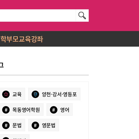
학부모교육강좌
그
교육
양천·강서·영등포
#
목동영어학원
#
영어
#
문법
#
영문법