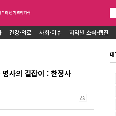
화
건강·의료
사회·이슈
지역별 소식·웹진
태
 명사의 길잡이 : 한정사