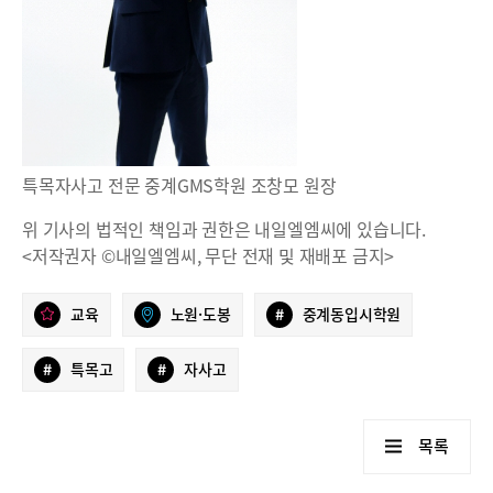
특목자사고 전문 중계GMS학원 조창모 원장
위 기사의 법적인 책임과 권한은 내일엘엠씨에 있습니다.
<저작권자 ©내일엘엠씨, 무단 전재 및 재배포 금지>
교육
노원·도봉
#
중계동입시학원
#
특목고
#
자사고
목록