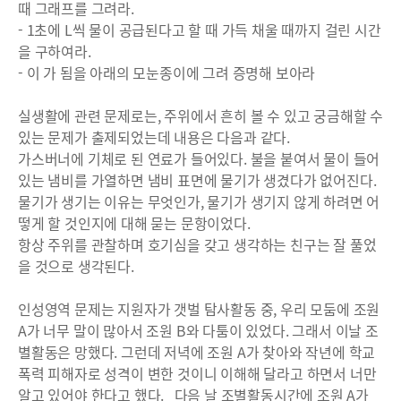
때 그래프를 그려라.
- 1초에 L씩 물이 공급된다고 할 때 가득 채울 때까지 걸린 시간
을 구하여라.
- 이 가 됨을 아래의 모눈종이에 그려 증명해 보아라
실생활에 관련 문제로는, 주위에서 흔히 볼 수 있고 궁금해할 수
있는 문제가 출제되었는데 내용은 다음과 같다.
가스버너에 기체로 된 연료가 들어있다. 불을 붙여서 물이 들어
있는 냄비를 가열하면 냄비 표면에 물기가 생겼다가 없어진다.
물기가 생기는 이유는 무엇인가, 물기가 생기지 않게 하려면 어
떻게 할 것인지에 대해 묻는 문항이었다.
항상 주위를 관찰하며 호기심을 갖고 생각하는 친구는 잘 풀었
을 것으로 생각된다.
인성영역 문제는 지원자가 갯벌 탐사활동 중, 우리 모둠에 조원
A가 너무 말이 많아서 조원 B와 다툼이 있었다. 그래서 이날 조
별활동은 망했다. 그런데 저녁에 조원 A가 찾아와 작년에 학교
폭력 피해자로 성격이 변한 것이니 이해해 달라고 하면서 너만
알고 있어야 한다고 했다. 다음 날 조별활동시간에 조원 A가