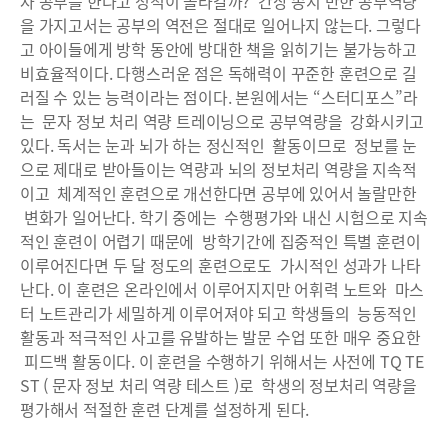
자 공부를 한다고 성적이 올라갈까? 간장 종지 만한 공부역량
을 가지고서는 공부의 역전은 절대로 일어나지 않는다. 그렇다
고 아이들에게 방학 동안에 방대한 책을 읽히기는 불가능하고
비효율적이다. 다행스러운 점은 독해력이 꾸준한 훈련으로 길
러질 수 있는 능력이라는 점이다. 본원에서는 “스터디포스”라
는 문자 정보 처리 역량 트레이닝으로 공부역량을 강화시키고
있다. 독서는 눈과 뇌가 하는 정신적인 활동이므로 정보를 눈
으로 제대로 받아들이는 역량과 뇌의 정보처리 역량을 지속적
이고 체계적인 훈련으로 개선한다면 공부에 있어서 놀랄만한
변화가 일어난다. 학기 중에는 수행평가와 내신 시험으로 지속
적인 훈련이 어렵기 때문에 방학기간에 집중적인 특별 훈련이
이루어진다면 두 달 정도의 훈련으로도 가시적인 성과가 나타
난다. 이 훈련은 온라인에서 이루어지지만 어휘력 노트와 마스
터 노트관리가 세밀하게 이루어져야 되고 학생들의 능동적인
활동과 적극적인 사고를 유발하는 발문 수업 또한 매우 중요한
피드백 활동이다. 이 훈련을 수행하기 위해서는 사전에 TQ TE
ST ( 문자 정보 처리 역량 테스트 )로 학생의 정보처리 역량을
평가해서 적절한 훈련 단계를 설정하게 된다.