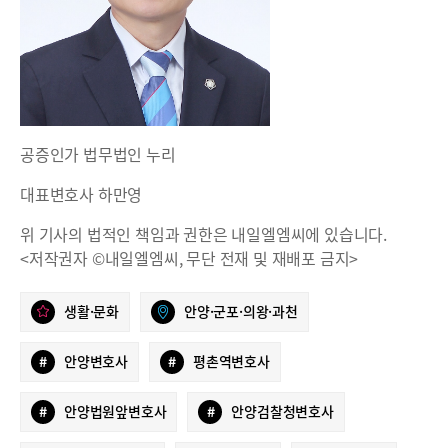
공증인가 법무법인 누리
대표변호사 하만영
위 기사의 법적인 책임과 권한은 내일엘엠씨에 있습니다.
<저작권자 ©내일엘엠씨, 무단 전재 및 재배포 금지>
생활·문화
안양·군포·의왕·과천
#
안양변호사
#
평촌역변호사
#
안양법원앞변호사
#
안양검찰청변호사