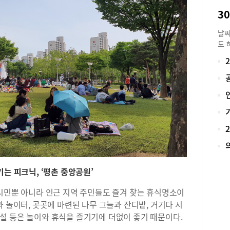
날씨
도 
지만
것이
장과
석 
먼지
햇볕
솜 
의 
하게
어가
다”
는 피크닉, ‘평촌 중앙공원’
직접
다”
양시민뿐 아니라 인근 지역 주민들도 즐겨 찾는 휴식명소이
솜을
과 놀이터, 곳곳에 마련된 나무 그늘과 잔디밭, 거기다 시
유명
설 등은 놀이와 휴식을 즐기기에 더없이 좋기 때문이다.
명하
접 