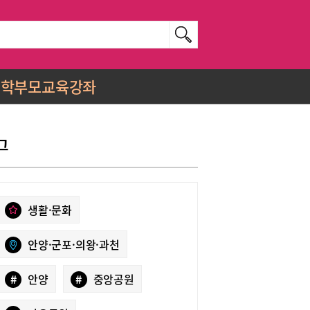
학부모교육강좌
그
생활·문화
안양·군포·의왕·과천
#
안양
#
중앙공원