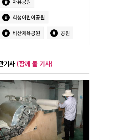
#
자유공원
#
희성어린이공원
#
비산체육공원
#
공원
관기사
(함께 볼 기사)