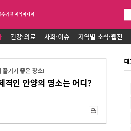
화
건강·의료
사회·이슈
지역별 소식·웹진
태
 즐기기 좋은 장소!
제격인 안양의 명소는 어디?