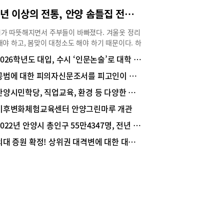
30년 이상의 전통, 안양 솜틀집 전문 ‘행복솜틀집’
가 따뜻해지면서 주부들이 바빠졌다. 겨울옷 정리
해야 하고, 봄맞이 대청소도 해야 하기 때문이다. 하
 무엇보다 신경 써서 봄맞이 관리에 나서야 하는
2026학년도 대입, 수시 ‘인문논술’로 대학 업그레이드 하자!
 바로 이불. 안양 호계동에서 20년 넘게 솜 트는 공
 솜틀집을 함께 운영하고 있는 ‘행복솜틀집’ 김용
공범에 대한 피의자신문조서를 피고인이 부인하는 경우 그 증거능력
사장은 “겨우내 사용한 겨울이불은 땀 등 분비물과
안양시민학당, 직업교육, 환경 등 다양한 프로그램 가득~
 등으로 많이 오염돼 있다”며 “이불은 꼭 세탁하고
에 잘 말린 후 보관해야 오래 사용할 수 있고, 목화
기후변화체험교육센터 안양그린마루 개관
이불의 경우 솜을 틀어주면 세균과 이물질, 먼지 등
2022년 안양시 총인구 55만4347명, 전년 대비 0.2% 증가
오염이 제거되고 솜도 살아나 다음 겨울에 더 따뜻
 덮을 수 있다”고 조언했다. 또 “솜은 이불 속에 들
의대 증원 확정! 상위권 대격변에 대한 대응은?
 있어 소비자들이 눈으로 직접 확인하기가 쉽지 않
며 “목화솜은 귀한 솜 인만큼 솜 트는 작업 현장을
 눈으로 확인할 수 있는 업체에 맡기는 것이 좋
고 덧붙였다.행복솜틀집은 솜 트는 기계를 갖추고
 직접 터주는 전문 업체로 품질을 민감하게 따지는
 사찰에 들어가는 방석의 솜을 터주는 곳으로도 유
다. 직접 공장을 운영하기 때문에 솜 트는 것을 직
볼 수 있고 시간도 적게 걸린다. 목화솜 이외에 일반