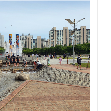
화학
한 
있다
저렴
지 
들은
침구
께를
할 
공고