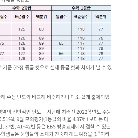
안에
모평
·면
것은
정을
큼은
사는
일단
집중
수능
영어
해 
배정
다.
히 
권 
목을
능인
다.
질 
을 
트 기준.(추정 등급 컷으로 실제 등급 컷과 차이가 날 수 있
점수
일부
만 
과 
느 
과정
점수
선택
난해 수능 난도와 비교해 비슷하거나 다소 쉽게 출제되었
수를
수업
도 
지막
저 
영역의 전반적인 난도는 지난해 치러진 2022학년도 수능
입을
과목
체계
5.51%), 9월 모의평가(1등급의 비율 4.87%) 보다는 다
기 
주목
번, 37번, 41~42번 등은 EBS 방송교재에서 접할 수 있는
다.
단순
 수험생들은 문항들의 소재가 친숙하게 느껴졌을 것”이라
먼저
교육