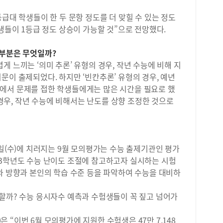
한다
물리
급대 학생들이 한 두 문항 정도를 더 맞힐 수 있는 정도
너지
학생들이 1등급 정도 상승이 가능할 것”으로 전망했다.
물의
같이
구성
 부분은 무엇일까?
학이
 느끼는 ‘의미 추론’ 유형의 경우, 작년 수능에 비해 지
도를
문이 출제되었다. 하지만 ‘빈칸추론’ 유형의 경우, 예년
교과
에서 문제를 접한 학생들에게는 많은 시간을 필요로 했
편적
의 경우, 작년 수능에 비해서는 난도를 상향 조정한 것으로
수 
급 
교를
로 
학 
1일(수)에 치러지는 9월 모의평가는 수능 출제기관인 평가
한 
23학년도 수능 난이도 조절에 참고하고자 실시하는 시험
습형
와 방향과 본인의 학습 수준 등을 파악하여 수능을 대비하
의 
강조
할까? 수능 응시자수 예측과 수험생들이 꼭 짚고 넘어가
화활
구형
계획
“이번 6월 모의평가에 지원한 수험생은 47만 7,148