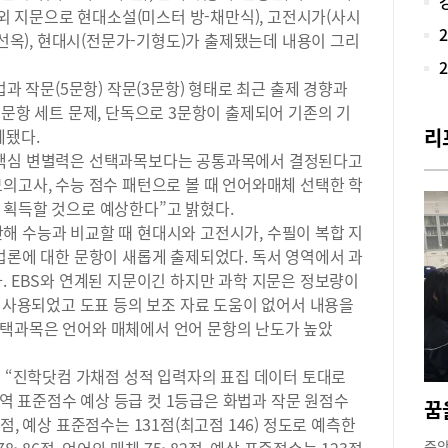
 외 지문으로 현대소설(미스터 방-채만식), 고전시가(사시
과 
공선옥), 현대시(전문가-기형도)가 출제됐는데 내용이 그리
점,
19
과 
법과 작문(5문항) 작문(3문항) 형태로 최근 출제 경향과
2개
2문항 세트 문제, 단독으로 3문항이 출제되어 기존의 기
절반
리
제됐다.
입과
 핵심 변별력은 선택과목보다는 공통과목에서 결정된다고
모평
의고사, 수능 점수 패턴으로 볼 때 언어와매체 선택한 학
세울
 획득할 것으로 예상한다”고 밝혔다.
<2
점수
해 수능과 비교할 때 현대시와 고전시가, 수필이 복합 지
점결
법론에 대한 문항이 새롭게 출제되었다. 독서 영역에서 과
65
. EBS와 연계된 지문이긴 하지만 과학 지문은 정보량이
‘2
이 사용되었고 도표 등의 보조 자료 도움이 없어서 내용을
자는
택과목은 언어와 매체에서 언어 문항의 난도가 높았
생 
문이
해 “진학닷컴 가채점 성적 입력자의 표집 데이터 토대로
과 
통계
국어 영역 표준점수 예상 등급 컷 1등급은 화법과 작문 원점수
생 
00점, 예상 표준점수는 131점(최고점 146) 정도로 예측한
적 
중앙