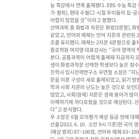
능 특강에서 연계 출제됐다. EBS 수능 특강
가-황희), 현대 수필(그 시절 우리들의 집-
어렵지 않았을 것”이라고 평했다.
선택과목 중 화법과 작문은 화법(3문항), 화
같았고, 언어와 매체는 언어 지문과 관련된 
조를 유지했다. 매체는 2지문 6문항으로 출
종로학원 여지영 대표강사는 “국어 영역의
본다. 공통과목이 어렵게 출제돼 지금까지 모
생이 화법과작문 선택한 학생보다 높은 점수
진학사 입시전략연구소 우연철 소장은 “지난
문을 이룬 구성이 새로 출제되었고, 읽기 방
학과 사회 지문의 난도는 높은 것으로 보인다
많았고, 사회(경제) 지문은 경제 용어가 많
이해하기에 까다로웠을 것으로 예상된다. 선
다”고 분석했다.
우 소장은 6월 모의평가 예상 등급 컷에 대
산출(2022. 6. 10. 오전 9시 기준)한 
(예상 범위) 87~100점, 언어와 매체 83~1