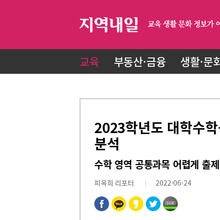
교육
부동산·금융
생활·문
2023학년도 대학수학
분석
수학 영역 공통과목 어렵게 출제
피옥희 리포터
2022-06-24