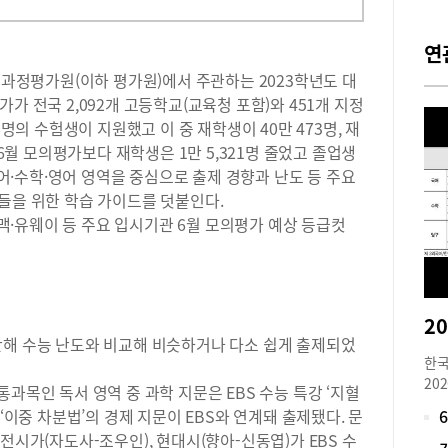
연
교육과정평가원(이하 평가원)에서 주관하는 2023학년도 대
가 전국 2,092개 고등학교(교육청 포함)와 451개 지정
8명의 수험생이 지원했고 이 중 재학생이 40만 473명, 재
 6월 모의평가보다 재학생은 1만 5,321명 줄었고 졸업생
 국어·수학·영어 영역을 중심으로 출제 경향과 난도 등 주요
들을 위한 학습 가이드를 덧붙인다.
·유웨이 등 주요 입시기관 6월 모의평가 예상 등급컷
난해 수능 난도와 비교해 비슷하거나 다소 쉽게 출제되었
한국
20
과목인 독서 영역 중 과학 지문은 EBS 수능 특강 ‘지혈
생들
 ‘이중 차분법’의 경제 지문이 EBS와 연계돼 출제됐다. 문
정 
전시가(자도사-조우인), 현대시(향아-신동엽)가 EBS 수
결과