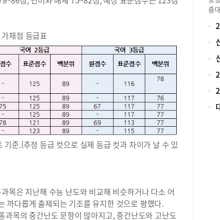
8~86점, 언어와 매체 75~82점, 예상 표준점수는 123점
는 
중대
율은
는 
다 
성을
> 가채점 등급표
에서
실력
량 
만의
년도
학교
에 
김상
평 
현 
리(
사(
문이
의 
으로
학년
63
같이
가)
자면
해 
트 기준.(추정 등급 컷으로 실제 등급 컷과 차이가 날 수 있
해 
(1
한 
무려
시를
수험
습니
자체
합격
통과목은 지난해 수능 난도와 비교해 비슷하거나 다소 어
서접
중심
부담
 까다롭게 출제되는 기조를 유지한 것으로 평했다.
는 
인원
공통과목의 중간난도 문항이 많아지고, 중간난도와 고난도
주로