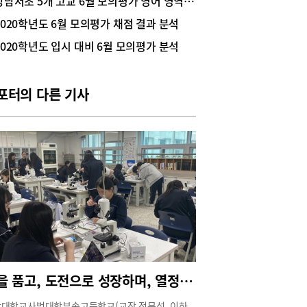
강남서초 5개 고교 6월 모의평가 영어 영역 어땠나?
비슷하거나 다소 쉬웠다. 국어 만점 표준점수는 137
2020학년도 6월 모의평가 채점 결과 분석
 수학 143점이었다. 영어는 1등급 비율이 무려
.1%로 역대 최대치였다. 이번 6월 모의평가 채점 결
2020학년도 입시 대비 6월 모의평가 분석
가장 눈에 띄는 것은 사탐런의 가속화다. 탐구과목
 모두 과학으로 응시한 경우는 24.6%로 작년 대비
 수준에 그쳤다. 실제 수능에서는 N수생의 대거 유
포터의 다른 기사
 사탐런의 가속화가 더 분명해 보이기 때문에 6월
 점수를 보다 보수적으로 활용해 입시지원 전략을
 필요가 있다.참고자료 한국교육과정평가원
026학년도 6월 모의평가 채점결과, 등급 구분 표준
, 표준점수 분포>, 윤도영의 고3 6월 모의수능 채
과분석, 종로학원 6월 모평 결과분석화법과 작문
.1%, 확률과 통계 56.4% 응시평가원이 발표한
026학년 6월모평 채점결과’를 살펴보면, 전체 응시
 421,623명으로 재학생 346,437명, N수생(졸업
검정고시포함) 75,186명이었다. 국어는 화법과 작
 65.1%,언어와 매체 34.9%이었고, 수학은 확률
통계 56.4%, 미적분 42%, 기하 2.6%였다. 확률과
의 응시 비율이 확실히 높아졌다.본격적으로 N수
꿈을 품고, 도전으로 성장하며, 열정으로 미래를 준비하는 학교, 중대부고
응시가 늘어나는 실제 수능에서는 언어와 매체, 미
응시가 좀 더 늘어날 것으로 보인다. 탐구과목에서
대학교사범대학부속고등학교(교장 정문석, 이하