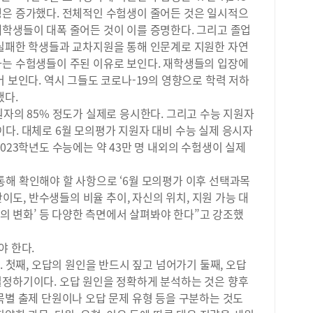
과물
생은 증가했다. 전체적인 수험생이 줄어든 것은 일시적으
안 
재학생들이 대폭 줄어든 것이 이를 증명한다. 그리고 졸업
있는
 실패한 학생들과 교차지원을 통해 인문계로 지원한 자연
구체
하는 수험생들이 주된 이유로 보인다. 재학생들의 입장에
업과
어 보인다. 역시 그들도 코로나-19의 영향으로 학력 저하
는 
했다.
교과
적합
원자의 85% 정도가 실제로 응시한다. 그리고 수능 지원자
부 
다. 대체로 6월 모의평가 지원자 대비 수능 실제 응시자
스템
023학년도 수능에는 약 43만 명 내외의 수험생이 실제
토하
다.
통해 확인해야 할 사항으로 ‘6월 모의평가 이후 선택과목
교 
난이도, 반수생들의 비율 추이, 자신의 위치, 지원 가능 대
라고
턴의 변화’ 등 다양한 측면에서 살펴봐야 한다”고 강조했
을 
는지
니다
야 한다.
로 
. 첫째, 오답의 원인을 반드시 짚고 넘어가기 둘째, 오답
기록
설정하기이다. 오답 원인을 정확하게 분석하는 것은 향후
경험
목별 출제 단원이나 오답 문제 유형 등을 구분하는 것도
소입