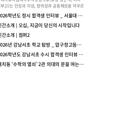
그 변화가 더 확실하게 나타났다. 사탐만 응시한 비
부고)는 인성과 지성, 창의성과 공동체성을 아우르
 58.5%로 2024학년 47.7%, 2025학년 50.3%보
전인교육을 바탕으로 학생 한 사람, 한 사람의 가능
2026학년도 정시 합격생 인터뷰 _ 서울대 경영학과 1학년 한지호(숙명여고 졸업)
월등히 높았다. 사탐+과탐 조합은 2024학년 3.8%
 끝까지 끌어내는 교육을 실천하하고 있다. 인성과
 2025학년 8.9%로 상승, 올해 16.9%로 두 배가
을 겸비한 따뜻한 인재를 양성하는 학교, 중대부고
신간소개 | 오십, 지금이 당신의 시작입니다
상승했다. 반면 과탐 2개를 응시한 비율은 2024학
 특별한 교육의 원천은 무엇일까?도움말 : 중앙대
신간소개 | 점퍼2
 48.5%, 2025학년도 40.8% 에서 올해는 24.6%
사범대학부속고등학교 정문석 교장, 곽준석 교감,
그쳤다.그렇다면 사탐런은 어디로 모였을까? 6월모
철 교사(진로진학부), 김태준 교사(교무부), 임수
2026년 강남서초 학교 탐방 _ 압구정고등학교
기준 사탐에서는 사회문화(이후 사문)와 생활과윤
교사(창의인성부), 박은정 교사(1학년부), 전승원 교
이후 생윤)의 응시 인원 증가가 가장 두드러졌다. 사
2026학년도 강남서초 수시 합격생 인터뷰 _ 서울대 의예과 1학년 문범준(중산고 졸업)
2학년부), 이웅수 교사(3학년부) 테마1. 진로·진학
 194,790명으로 가장 많았고 생윤이 164,330명
힘재학생 중심의 우수한 진학 성과중대부고의 2026
대치동 ‘수학의 열쇠’ 2관 의대의 문을 여는 ‘황금열쇠 스터디 프로그램’
 뒤를 따랐다. 2025학년도와 비교 해봐도 사문은
도 입시 결과 총평에 대해 김상철 교사는 다음과
,263명(48.1%증가), 생윤은 32,413명(24.6% 증
 밝혔다. “중대부고 입시 결과를 한 마디로 총평하
이 증가했다. 반면 과탐의 경우 지구과학Ⅰ은 지난
 ‘안정’입니다. 지난 몇 년간 모든 교사가 힘을 합
보다 26,007명(21.8%) 생명Ⅰ은 20,679명
변화하는 입시 환경에 맞추어 내실 있는 수업, 다양
8.3%) 감소했다. 특히 화학Ⅰ은 18,381명 감소해,
비교과 활동, 상시적인 상담을 통해 노력한 결과 ‘수
 46.5%의 응시인원이 감소했다. 무엇보다 자연계
 안정적으로 준비할 수 있는 학교’로 인정받고 있
생들은 수능최저 충족뿐만 아니라 과탐 점수 예측
다. 학생들의 선호도가 높은 최상위 6개 대학까지
가 불확실해진 상황이라 8월에 시작되는 수능 원
자 수가 안정적으로 유지되고 있고, 수시는 재학생
수 때까지 탐구 과목 최종 선택에서 상당한 혼란과
의 결과를, 정시는 재학생 및 졸업생 간의 균형 있
이 가중될 것으로 보인다.▒ 재학생&졸업생 응시
결과를 보입니다. 특히, 수시는 학생부종합전형 위
의 변화▒ 2026학년도 6월 모의평가 영역별 응시
, 전체 합격 사례 중 재학생 위주로 받은 성과이기