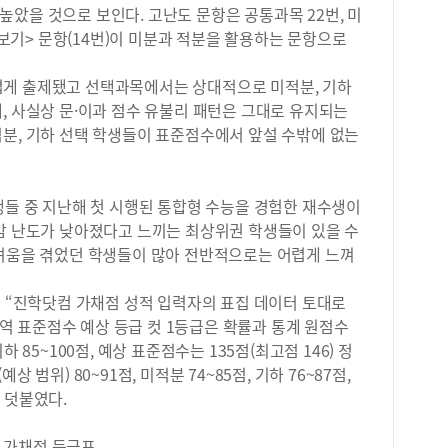
인원
았을 것으로 보인다. 고난도 문항은 공통과목 22번, 미
때문
점원
력이
<보기> 문항(14번)이 미분과 적분을 활용하는 문항으로
변별
는 
국어
보여
렵게 출제됐고 선택과목에서는 상대적으로 미적분, 기하
보였
시에
, 사실상 문·이과 점수 유불리 패턴은 그대로 유지되는
지구
정 
Ⅱ7
적분, 기하 선택 학생들이 표준점수에서 앞설 수밖에 없는
능 
시한
였다
점수
상대
수학
한 
생들 중 지난해 첫 시행된 통합형 수능을 경험한 재수생이
같다
생 
체감 난도가 낮아졌다고 느끼는 최상위권 학생들이 있을 수
14
선택
어려움을 겪었던 학생들이 많아 전반적으로는 어렵게 느껴
사탐
불리
각 
과정
계지
해 “진학닷컴 가채점 성적 입력자의 표집 데이터 토대로
아울
순이
수학 영역 표준점수 예상 등급 컷 1등급은 확률과 통계 원점수
반영
70
 기하 85~100점, 예상 표준점수는 135점(최고점 146) 정
전형
▒ 
맞춰
 범위) 80~91점, 미적분 74~85점, 기하 76~87점,
사회
강화
 덧붙였다.
표준
상을
워야
율학
> 가채점 등급표
부와