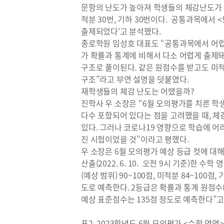
문항의 난도가 높아져 학생들의 체감난도가 높
적분 30번, 기하 30번이다. 공통과목에서 
출제되었다‘고 분석했다.
종로학원 임성호 대표도 “공통과목에서 어
가 확률과 통계에 비해서 다소 어렵게 출제돼
구조로 풀이된다. 같은 원점수를 받고도 미
구조”라고 부연 설명을 덧붙였다.
재학생들의 체감 난도는 어땠을까?
진학사 우 소장은 “6월 모의평가를 치른 학
다수 포함되어 있다는 점을 고려했을 때, 
있다. 그러나 코로나19 영향으로 학습에 
진 시험이었을 것”이라고 평했다.
우 소장은 6월 모의평가 예상 등급 컷에 대
산출(2022. 6. 10. 오전 9시 기준)한 
(예상 범위) 90~100점, 미적분 84~100점,
도로 예측한다. 2등급은 확률과 통계 원점수(예상
예상 표준점수는 135점 정도로 예측한다”고
표2. 2023학년도 6월 모의평가 <수학 영역