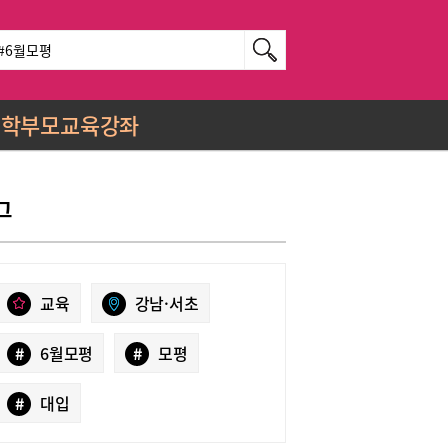
학부모교육강좌
그
교육
강남·서초
#
6월모평
#
모평
#
대입