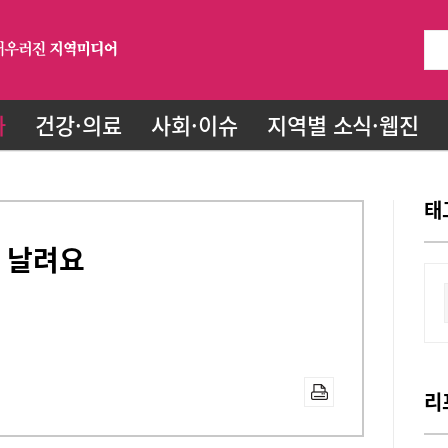
화
건강·의료
사회·이슈
지역별 소식·웹진
태
 날려요
리