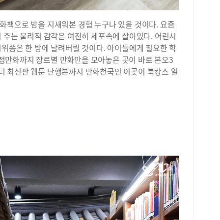
아이
며 
화책으로 밤을 지새워본 경험 누구나 있을 것이다. 요즘
통해
이 주는 물리적 감각은 여전히 세포속에 살아있다. 어린시
면,
더위쯤은 한 방에 날려버릴 것이다. 아이들에게 필요한 학
주도
정만화까지 장르별 만화만을 모아놓은 곳이 바로 본오3
의 
터 최신판 웹툰 단행본까지 만화천국인 이곳이 북캉스 일
한다
스트
비버
발한
월에
어수
더해
랑학
업대
위한
가 
개 
5회
한다
을 