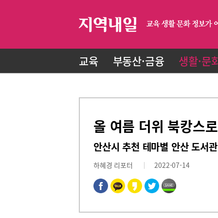
교육
부동산·금융
생활·문
올 여름 더위 북캉스로
안산시 추천 테마별 안산 도서관
하혜경 리포터
2022-07-14