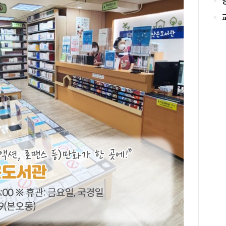
기반
토리
흥 
과 
이 
을 
에서
스로
에 
보이
을 
무 
원에
는 
정경
목표
60
램에
은 
나 
그날
과정