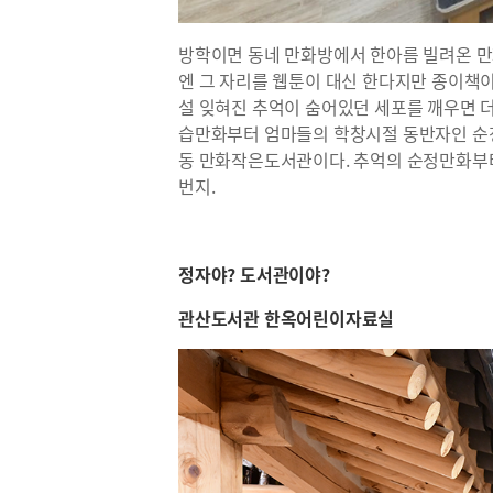
방학이면 동네 만화방에서 한아름 빌려온 만
엔 그 자리를 웹툰이 대신 한다지만 종이책
설 잊혀진 추억이 숨어있던 세포를 깨우면 
습만화부터 엄마들의 학창시절 동반자인 순
동 만화작은도서관이다. 추억의 순정만화부
번지.
정자야? 도서관이야?
관산도서관 한옥어린이자료실