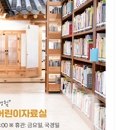
사와
어 
프랜
는 
도 
에 
수강
은 
에 
을 
이다
행한
위해
학습
실이
는 
교육
친구
관이
말했
산폴