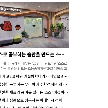
스스로 공부하는 습관을 만드는 초등종합학원
수를 한 곳에서 배우는 ‘263비버랑토리랑’스스로
하는 습관을 만드는 초등종합학원‘263 예복습 교
 개발 특허 등록… 새로운 초등교육을 선보이다하교
예비 고2,3 학년 겨울방학나기가 대입을 좌우한다
학원가방 몇 개씩 든 학생이 학원을 순회하는 초등
 후 풍경에 변화가 일어날 수 있을까? 영어와 수학,
열심히 공부하는 우리아이 수학성적은 왜 안 오를까?
기까지 학교 공부부터 각종 예체능까지 24시간이
신선한 재료와 풍미를 살리는 소스 ‘이것이 중화요리다’
한 초등생들을 위해 교육전문가 정경필 대표가 새
 교육프로그램을 개발했다. 정 대표는 30년 교육
선택과 집중으로 성공하는 미대입시 전략
을 토대로 개발한 프로그램을 특허 등록하고 이를