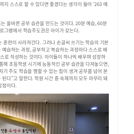
지 스스로 할 수 있다면 좋겠다는 생각이 들어 ‘263 예
모의
.
끼는
내신
 올바른 공부 습관을 만드는 것이다. 20분 예습, 60분
학생
 프로그램에서 학습주도권은 아이가 갖는다.
경향
삼아
는 훈련이 사라져간다. 그러나 손글씨 쓰기는 학습의 기본
고득
을 예습하는 과정, 공부하고 복습하는 과정마다 스스로 배
수시
저 
스로 작성하는 것이다. 아이들이 하나씩 배우며 성장하
결정
을 통해 초등학생 시기에 능동적인 공부 습관을 다져놓으면,
“수
자기 주도 학습을 행할 수 있는 힘이 생겨 공부를 넘어 본
과를
 된다”고 말한다. 학원 시간 중 숙제까지 모두 마무리 돼
포감
장점이다.
에서
기주
검증
적한
을 
프로
리닉
습이