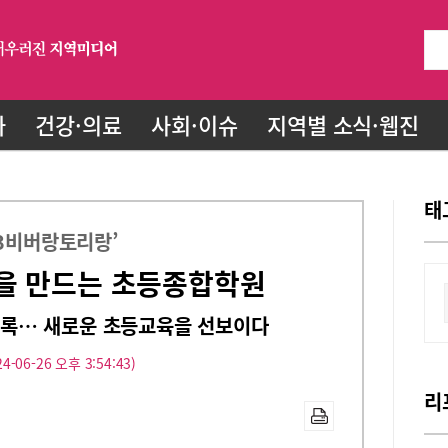
화
건강·의료
사회·이슈
지역별 소식·웹진
태
63비버랑토리랑’
을 만드는 초등종합학원
 등록… 새로운 초등교육을 선보이다
4-06-26 오후 3:54:43)
리