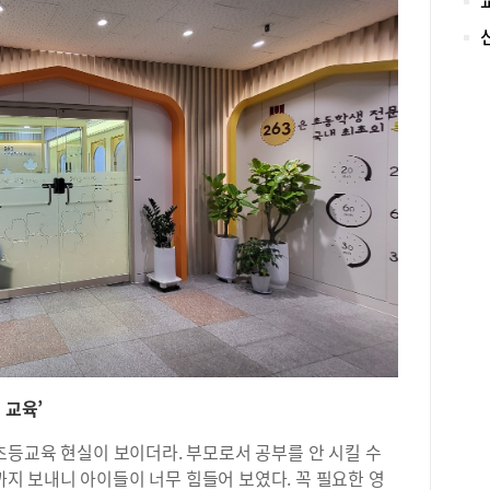
‘청
그램
꽃강
학습
키워
‘공
예비
야한
하는
있는
으면
필요
만드
히 
는 
를 
다.
한 
 교육’
련이
려움
초등교육 현실이 보이더라. 부모로서 공부를 안 시킬 수
이후
 보내니 아이들이 너무 힘들어 보였다. 꼭 필요한 영
만들