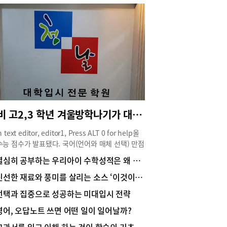
예비 고2,3 학년 겨울방학나기가 대입을 좌우한다
h text editor, editor1, Press ALT 0 for help올
수능 점수가 발표됐다. 국어(언어와 매체 선택) 만점
점수는 150점. 역대 최고난이도를 기록한 2019년
열심히 공부하는 우리아이 수학성적은 왜 안 오를까?
 점수와 나란히 역대 최고점을 기록했다. 킬러문항
 수능을 만들 것이라 장담하는 교육청 덕분에 혹시
신선한 재료와 풍미를 살리는 소스 ‘이것이 중화요리다’
하는 마음으로 수능을 치룬 학생들의 당황함이 그대
선택과 집중으로 성공하는 미대입시 전략
느껴지는 수능 점수다. 결국 난이도에도 흔들리지
 뿌리 깊은 실력을 만드는 길만이 수능을 대비하는
영어, 오답노트 쓰면 어떤 일이 일어날까?
다. 겨울방학을 앞두고 안산 대학입시전문학원인