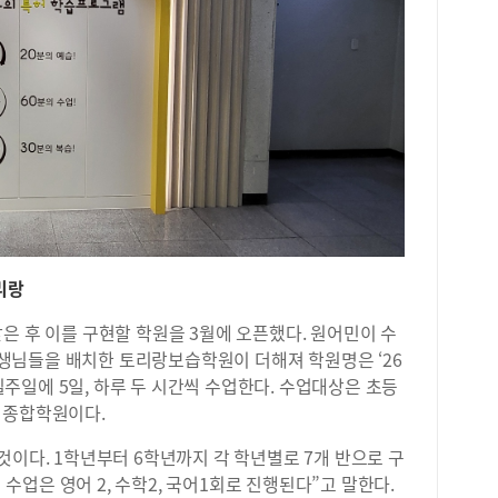
언제
부할
다면
가기
다의
수 
전문
공한
확한
필요
기게
학생
리랑
영 
유0
은 후 이를 구현할 학원을 3월에 오픈했다. 원어민이 수
김 
생님들을 배치한 토리랑보습학원이 더해져 학원명은 ‘26
들의
주일에 5일, 하루 두 시간씩 수업한다. 수업대상은 초등
 종합학원이다.
것이다. 1학년부터 6학년까지 각 학년별로 7개 반으로 구
회 수업은 영어 2, 수학2, 국어1회로 진행된다”고 말한다.