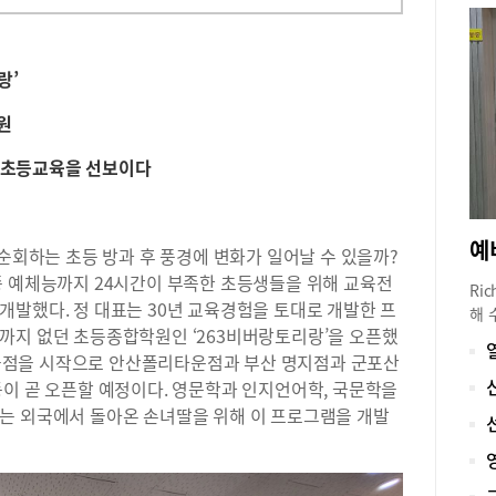
랑’
원
운 초등교육을 선보이다
 순회하는 초등 방과 후 풍경에 변화가 일어날 수 있을까?
종 예체능까지 24시간이 부족한 초등생들을 위해 교육전
Ric
개발했다. 정 대표는 30년 교육경험을 토대로 개발한 프
해 
까지 없던 초등종합학원인 ‘263비버랑토리랑’을 오픈했
표준
 배곧점을 시작으로 안산폴리타운점과 부산 명지점과 군포산
수능
없는
등이 곧 오픈할 예정이다. 영문학과 인지언어학, 국문학을
나 
는 외국에서 돌아온 손녀딸을 위해 이 프로그램을 개발
로 
않는
자세