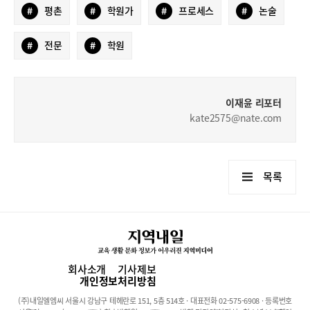
#
평촌
#
학원가
#
프로세스
#
논술
#
전문
#
학원
이재윤 리포터
kate2575@nate.com
목록
회사소개
기사제보
개인정보처리방침
(주)내일엘엠씨 서울시 강남구 테헤란로 151, 5층 514호 · 대표전화 02-575-6908 · 등록번호