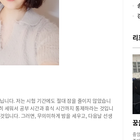
학교
생생
광여
전략
수능
을 
리
략이
약점
대적
과 
적으
의 
는 
하고
생들
아닙니다. 저는 시험 기간에도 절대 잠을 줄이지 않았습니
리는
촘히 세워서 공부 시간과 휴식 시간까지 통제하라는 것입니
바라
 것입니다. 그러면, 무의미하게 밤을 세우고, 다음날 선생
는 
다는
과 
중앙
이 