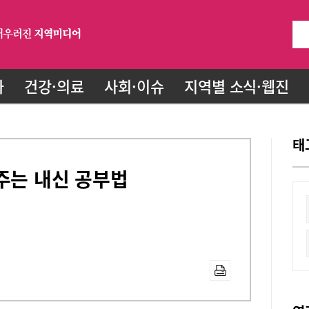
화
건강·의료
사회·이슈
지역별 소식·웹진
태
주는 내신 공부법