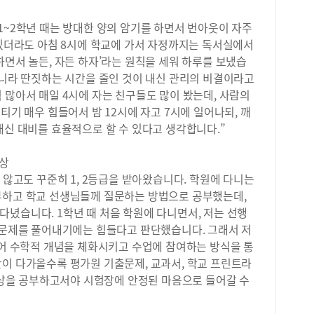
안 
1~2학년 때는 방대한 양의 암기를 하면서 번아웃이 자주
있는
구체
 있더라도 아침 8시에 학교에 가서 자정까지는 독서실에서
업과
하면서 놀든, 자든 하자’라는 원칙을 세워 하루를 보냈습
는 
아니라 딴짓하는 시간을 줄인 것이 내신 관리의 비결이라고
교과
 많아서 매일 4시에 자는 친구들도 많이 봤는데, 사람의
적합
티기 매우 힘들어서 밤 12시에 자고 7시에 일어나되, 깨
부 
내신 대비를 효율적으로 할 수 있다고 생각합니다.”
스템
토하
다.
이상
교 
 않고도 꾸준히 1, 2등급을 받아왔습니다. 학원에 다니는
라고
부하고 학교 선생님들께 질문하는 방법으로 공부했는데,
을 
녔습니다. 1학년 때 처음 학원에 다니면서, 저는 선행
는지
든 문제를 풀어내기에는 힘들다고 판단했습니다. 그래서 저
니다
풀어 수학적 개념을 체화시키고 수업에 참여하는 방식을 통
로 
간이 다가올수록 평가원 기출문제, 교과서, 학교 프린트라
기록
경험
 이상을 공부하고서야 시험장에 안정된 마음으로 들어갈 수
소입
키우