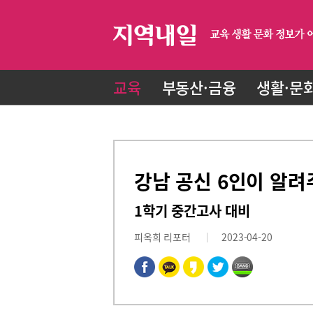
교육
부동산·금융
생활·문
강남 공신 6인이 알려
1학기 중간고사 대비
피옥희 리포터
2023-04-20