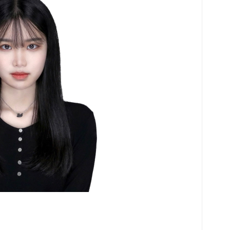
물리
과목
너지
구 
물의
장 
같이
법을
구성
분위
학이
고 
도를
및 
교과
지문
편적
이처
수 
성적
급 
과목
교를
를 
로 
니다
학 
고 
한 
흐름
습형
다
의 
강조
화활
구형
계획
과물