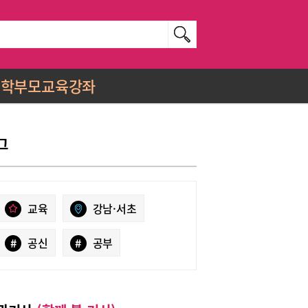
학부모교육강좌
그
교육
강남·서초
#
공신
#
공부