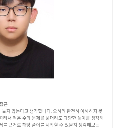
력이
다.
는 
이 
보여
많이
시에
다.
정 
제 
능 
방법
였다
이법
상대
문제
한 
하느
생 
고 
선택
적으
불리
서로
과정
다.
아울
히 
반영
습니
전형
문제
맞춰
었습
 접근
강화
졸업
이 늘지 않는다고 생각합니다. 오히려 완전히 이해하지 못
상을
개인
 따라서 적은 수의 문제를 풀더라도 다양한 풀이를 생각해
율학
이라
단서를 근거로 해당 풀이를 시작할 수 있을지 생각해보는
안에
고2