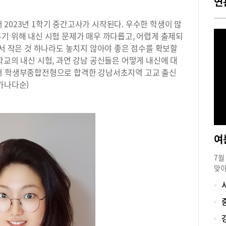
연
2023년 1학기 중간고사가 시작된다. 우수한 학생이 많
기 위해 내신 시험 문제가 매우 까다롭고, 어렵게 출제되
에서 작은 것 하나라도 놓치지 않아야 좋은 점수를 확보할
학교의 내신 시험, 과연 강남 공신들은 어떻게 내신에 대
에서 학생부종합전형으로 합격한 강남서초지역 고교 출신
가나다순)
7월
맞이
지기
비교
습관
위해
합격