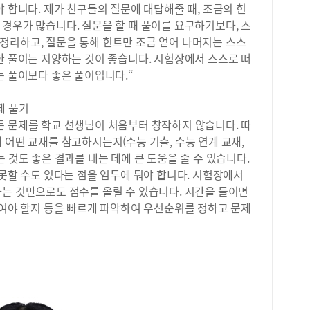
·면
야 합니다. 제가 친구들의 질문에 대답해줄 때, 조금의 힌
념과
정을
빠르
경우가 많습니다. 질문을 할 때 풀이를 요구하기보다, 스
사는
학습
정리하고, 질문을 통해 힌트만 조금 얻어 나머지는 스스
집중
름방
한 풀이는 지양하는 것이 좋습니다. 시험장에서 스스로 떠
영어
다.
는 풀이보다 좋은 풀이입니다.“
배정
리면
히 
요합
제 풀기
목을
전에
다.
든 문제를 학교 선생님이 처음부터 창작하지 않습니다. 따
이 
을 
으로
 어떤 교재를 참고하시는지(수능 기출, 수능 연계 교재,
일부
이를
 것도 좋은 결과를 내는 데에 큰 도움을 줄 수 있습니다.
과 
는 
 못할 수도 있다는 점을 염두에 둬야 합니다. 시험장에서
과정
문항
하는 것만으로도 점수를 올릴 수 있습니다. 시간을 들이면
선택
어도
들여야 할지 등을 빠르게 파악하여 우선순위를 정하고 문제
수업
니다
지막
업)
입을
해에
체계
향상
주목
시험
단순
문제
교육
이해