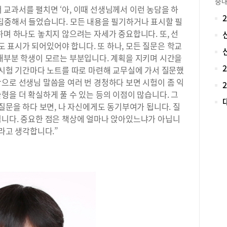
중대
학년
교과서를 펼치면 ‘아, 이때 선생님께서 이런 농담을 하
는 
과탐
 집중해서 들었습니다. 모든 내용을 필기하거나 표시할 필
성을
름방
하며 하나도 놓치지 않으려는 자세가 중요합니다. 또, 선
실력
위보
만의
 표시가 되어있어야 합니다. 또 하나, 모든 질문은 학교
습니
학교
학습
 대부분 학생이 모르는 부분입니다. 계획을 지키며 시간을
김상
Ⅰ)
 시험 기간마다 노트를 따로 마련해 교무실에 가서 질문했
현 
교에
으로 선생님 말씀을 여러 번 경청하다 보면 시험이 좀 익
사(
읽는
형을 더 확실하게 풀 수 있는 등의 이점이 많습니다. 그
의 
해서
 질문을 하다 보면, 나 자신에게도 동기부여가 됩니다. 질
학년
켰습
됩니다. 중요한 점은 책상에 얼마나 앉아있느냐가 아닙니
같이
훈련
자면
’라고 생각합니다.”
급을
해 
학탐
한 
과 
시를
고,
습니
의고
합격
높은
중심
수 
는 
문고
주로
최상
때문
어보