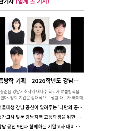
관기사
(함께 볼 기사)
여름방학 기획｜2026학년도 강남서초 수시 합격생들의 공부 노하우
 중순쯤 강남서초지역 대다수 학교가 여름방학을
한다. 방학 기간은 상대적으로 생활 태도가 해이해
 쉽다. 학교 일과에 따라 바삐 움직이던 학기 중과
서울대생 강남 공신이 알려주는 ‘나만의 공부법’
하면 굳건했던 마음가짐도 풀어지고 꾸준한 학습
을 유지하기도 쉽지 않다. 방학을 앞둔 학생들을
중간고사 앞둔 강남지역 고등학생을 위한 강남 공신들이 밝힌 ‘나만의 내신 공부법’
 2026학년도 수시모집에서 학생부종합전형으로
강남 공신 9인과 함께하는 기말고사 대비 내신 가이드
해 대학교 1학년에 재학 중인 강남·서초 지역 고등