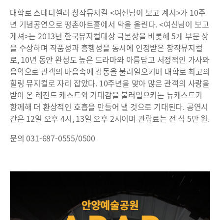
대학로 스테디셀러 창작뮤지컬 <여신님이 보고 계서>가 10주
년 기념공연으로 평촌아트홀에서 막을 올린다. <여신님이 보고
계셔>는 2013년 한국뮤지컬대상 극본상을 비롯해 5개 부문 상
을 수상하며 작품성과 흥행성을 동시에 인정받은 창작뮤지컬
로, 10년 동안 완성도 높은 드라마와 아름답고 서정적인 가사와
음악으로 관객의 마음속에 감동을 불러일으키며 대학로 최고의
힐링 뮤지컬로 자리 잡았다. 10주년을 맞아 많은 관객의 사랑을
받아 온 레전드 캐스트와 기대감을 불러일으키는 뉴캐스트가
함께해 더 환상적인 호흡을 만들어 낼 것으로 기대된다. 공연시
간은 12일 오후 4시, 13일 오후 2시이며 관람료는 전 석 5만 원.
문의 031-687-0555/0500