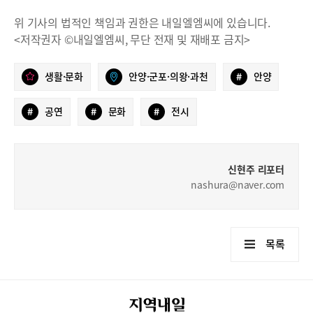
위 기사의 법적인 책임과 권한은 내일엘엠씨에 있습니다.
<저작권자 ©내일엘엠씨, 무단 전재 및 재배포 금지>
생활·문화
안양·군포·의왕·과천
#
안양
#
공연
#
문화
#
전시
신현주 리포터
nashura@naver.com
목록