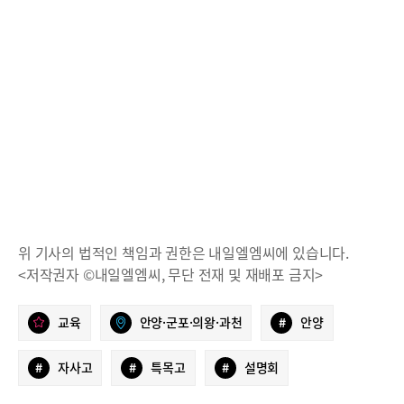
위 기사의 법적인 책임과 권한은 내일엘엠씨에 있습니다.
<저작권자 ©내일엘엠씨, 무단 전재 및 재배포 금지>
교육
안양·군포·의왕·과천
#
안양
#
자사고
#
특목고
#
설명회