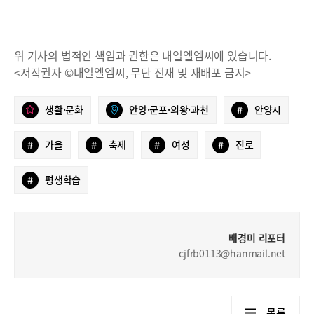
위 기사의 법적인 책임과 권한은 내일엘엠씨에 있습니다.
<저작권자 ©내일엘엠씨, 무단 전재 및 재배포 금지>
생활·문화
안양·군포·의왕·과천
#
안양시
#
가을
#
축제
#
여성
#
진로
#
평생학습
배경미 리포터
cjfrb0113@hanmail.net
목록