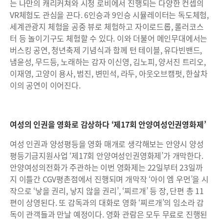
는 나만의 캐리커쳐와 시청 로비에서 진행되는 다양한 컨셉의
VR체험도 관심을 끈다. 6인승과 9인승 시뮬레이터는 독도체험,
세계관광지 체험을 공중 뷰로 체험하고 자이로드롭, 롤러코스
터 등 놀이기구도 체험할 수 있다. 이와 더불어 메인무대에서는
버스킹 공연, 청년축제 기념식과 함께 턴 테이블, 유다빈밴드,
냄윤성, 무드등, 노래하는 감자 이신영, 김노피, 양서진 트리오,
이재영, 고양이 용사, 범진, 변민석, 라두, 아웃오브캠펏, 한살차
이의 공연이 이어진다.
여성의 인권을 영화로 감상하다 ‘제17회 안양여성인권영화제’
여성 인권과 양성평등을 영화 매개로 생각해보는 안양시 양성
평등기금지원사업 ‘제17회 안양여성인권영화제’가 개막한다.
안양여성의전화가 주관하는 이번 영화제는 22일부터 23일까
지 이틀간 CGV평촌점에서 진행되며 개막작 ‘아이 엠 우먼’을 시
작으로 ‘낳을 권리, 낳지 않을 권리’, ‘찌르개’ 등 장, 단편 총 11
편이 상영된다. 또 감독과의 대화로 영화 ‘찌르개’의 임소라 감
독이 관객들과 만날 예정이다. 영화 관람은 모두 무료로 진행된