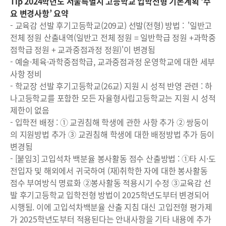
Tip 2024학년도 서울특별시 고등학교 입학전형 기본계획 ‘주
요 변경사항’ 요약
- 교육감 선발 후기고등학교(209교) 선발(전형) 방법 : '일반고
전체 정원 산출내역(일반고 전체 정원 = 일반학급 정원 +과학중
점학급 정원 + 교과중점과정 정원)'이 변경됨
- 예술·체육·과학중점학급, 교과중점과정 운영학교에 대한 세부
사항 정비
- 학교장 선발 후기고등학교(26교) 지원 시 성적 반영 관련 : 하
나고등학교를 포함한 모든 자율형사립고등학교는 지원 시 성적
제한이 없음
- 입학전 배정 : ① 교권침해 학생에 관한 사항 추가 ② 쌍둥이
의 지원방법 추가 ③ 교권침해 학생에 대한 배정방법 추가 등이
변경됨
- [붙임3] 고입석차 백분율 봉사활동 점수 산출방법 : ①타 시·도
전입자 및 해외에서 귀국하여 (재)취학한 자에 대한 봉사활동
점수 부여방식 명료화 ②봉사활동 적용시기 수정 ③교육감 선
발 후기고등학교 입학전형 방법이 2025학년도부터 변경되어
시행됨. 이에 고입석차백분율 산출 지침 대신 고입전형 평가제
가 2025학년도부터 적용된다는 안내사항을 기타 내용에 추가