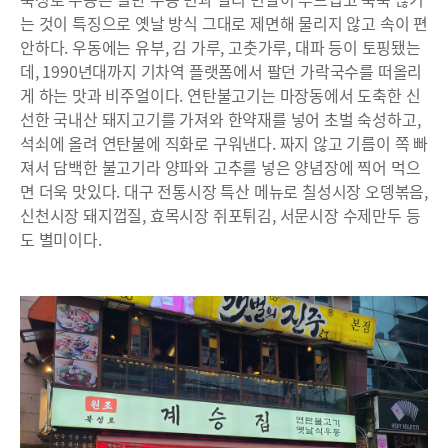
는 것이 특징으로 옛날 방식 그대로 제면해 물리지 않고 속이 편
안하다. 우동에는 유부, 김 가루, 고춧가루, 대파 등이 토핑됐는
데, 1990년대까지 기차역 플랫폼에서 팔던 가락국수를 떠올리
게 하는 맛과 비주얼이다. 연탄불고기는 마장동에서 도축한 신
선한 국내산 돼지고기를 가져와 한약재를 넣어 초벌 숙성하고,
석쇠에 올려 연탄불에 직화로 구워낸다. 짜지 않고 기름이 쪽 빠
져서 담백한 불고기라 양파와 고추를 넣은 양념장에 찍어 먹으
면 더욱 맛있다. 대구 전통시장 특산 메뉴로 칠성시장 오뎅볶음,
신천시장 돼지껍질, 효목시장 쥐포튀김, 서문시장 수제만두 등
도 별미이다.