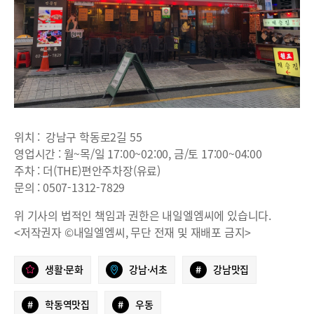
위치 : 강남구 학동로2길 55
영업시간 : 월~목/일 17:00~02:00, 금/토 17:00~04:00
주차 : 더(THE)편안주차장(유료)
문의 : 0507-1312-7829
위 기사의 법적인 책임과 권한은 내일엘엠씨에 있습니다.
<저작권자 ©내일엘엠씨, 무단 전재 및 재배포 금지>
생활·문화
강남·서초
#
강남맛집
#
학동역맛집
#
우동