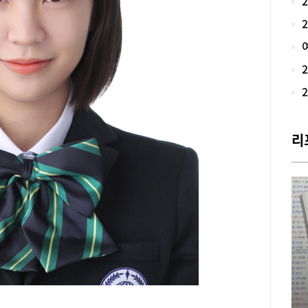
달라
고등
트)
개원
수업
치 
장과
수지
고 
리
으로
예비
QP
에서
다.
실력
각 
단위
것은
교(
천고
고에