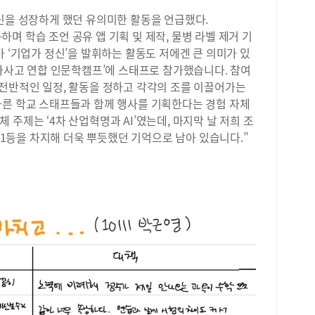
이를
바로
신을 성장하게 했던 유의미한 활동을 언급했다.
팅 
원 
며 학습 조언 공유 앱 기획 및 제작, 물병 라벨 제거 기
학에
문이
로 
아 ‘기업가 정신’을 발휘하는 활동도 저에겐 큰 의미가 있
업 
마케
‘자사고 연합 인문학캠프’에 스태프로 참가했습니다. 참여
모두
실제
 전반적인 일정, 활동을 정하고 각각의 조를 이끌어가는
고 
관리
다른 학교 스태프들과 함께 행사를 기획한다는 경험 자체
받고
데,
직접
주제는 ‘4차 산업혁명과 AI’였는데, 마지막 날 저희 조
보다
피트
체 1등을 차지해 더욱 뿌듯했던 기억으로 남아 있습니다.”
&a
을 
생활
기간
에 
적지
과 
럼으
히 
학교
학생
다.
도가
분석
문제
변별
습니
어지
방송
장은
가능
갖추
제를
큐피