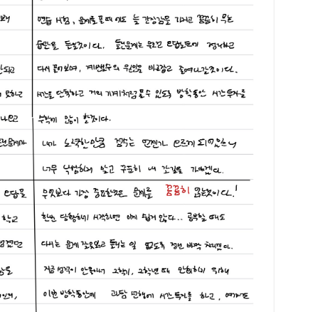
탐구
&nd
는 
확하
주제
현실
을 
업 
준으
수학
선택
가장
준으
사회
이 
잘 
구 
합니
해지
국어
질 
적 
2학