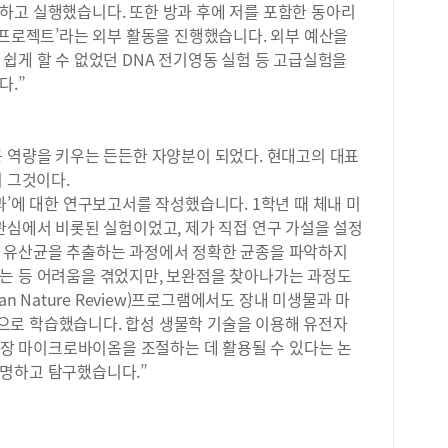
주의
하고 실행했습니다. 또한 방과 후에 저를 포함한 동아리
배우
아오
 프로젝트’라는 외부 활동을 진행했습니다. 외부 예산을
매력
다.
쉽게 할 수 없었던 DNA 전기영동 실험 등 고급실험을
와 
요.
엇인
다.”
를 
하며
수학
형 
춰야
진행
고 
공 역량을 키우는 든든한 자양분이 되었다. 현대고의 대표
또한
있다
이 그것이다.
구성
수학
과’에 대한 연구보고서를 작성했습니다. 1학년 때 체내 미
했습
여름
관심에서 비롯된 실험이었고, 제가 직접 연구 가설을 설정
회장
등수
사이
 유산균을 추출하는 과정에서 정확한 균종을 파악하지
에서
소통
는 등 어려움을 겪었지만, 보완점을 찾아나가는 과정도
을 
시를
an Nature Review)프로그램에서도 장내 미생물과 마
하는
과정
재,
로 학습했습니다. 합성 생물학 기술을 이용해 유전자
량을
피드
해 장 마이크로바이옴을 조절하는 데 활용될 수 있다는 논
세일
히 
설명하고 탐구했습니다.”
2학
원생
특)
면 
있었
을 
로도
식을