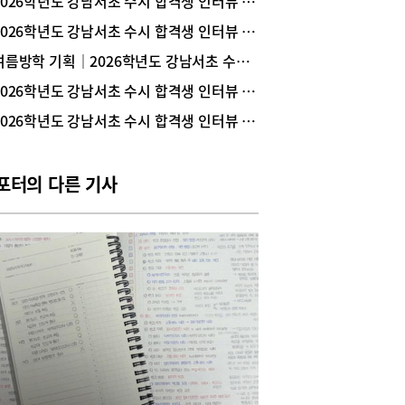
2026학년도 강남서초 수시 합격생 인터뷰 _ 서울대 의예과 1학년 문범준(중산고 졸업)
지는 대입에 맞춰 경쟁력을 높이려는 수지지역 중·
2026학년도 강남서초 수시 합격생 인터뷰 _ 카이스트 무학과 1학년 이현서(동덕여고 졸업)
학생이라면 수지 고등수학전문학원인 ‘QPIT(큐피
 수학학원(이하 큐피트 수학)’에 주목해보자. 지난해
여름방학 기획｜2026학년도 강남서초 수시 합격생들의 공부 노하우
했으나 재원생들의 성적과 실력파 강사들의 책임
2026학년도 강남서초 수시 합격생 인터뷰 _ 가톨릭대 의예과 1학년 김수연(현대고 졸업)
으로 빠르게 입소문 나고 있기 때문.특히, 강남 대
및 서초에서 자사고 학생들을 지도해 온 강윤기 원
2026학년도 강남서초 수시 합격생 인터뷰 _ 서울대 역사학부 1학년 구지우(압구정고 졸업)
 분당 수학의 아침과 수지 지트에서 팀장을 지내며
지역 고교 지도 경험이 많은 김승환 원장이 함께하
있어서 수지지역 고교 내신과 수능을 동시에 체계적
포터의 다른 기사
 준비할 수 있다는 점이 주목받고 있다.이번 여름,
고1인 중3을 대상으로 한 수업을 개강하는
IT(큐피트) 수학학원의 두 원장에게 수지지역 고교
 상위대학 진학을 위한 수학학습전략을 들어보았
상위대학에 진학하려면 수지지역 고교에 맞춰 수학
을 높여야내신성적이 중요해진 2028 대입에서는
학교에 맞는 학습전략이 중요하다. 특히 이수학점
 수가 높은 수학이 내신성적에 결정적인 요소라는
 두말할 필요가 없다.강윤기 원장은 “수지지역 고
서원고, 성복고, 수지고, 신봉고, 풍덕고, 현암고, 홍
)의 내신시험을 분석해보면 대치와 반포지역 자사
 준할 정도로 상당히 어려운 수준”이라고 지적했