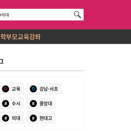
학부모교육강좌
그
교육
강남·서초
#
수시
#
중앙대
#
의대
#
현대고