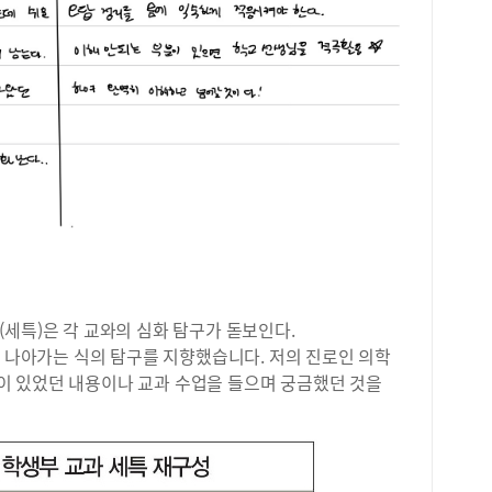
문제
저는
와 
학습
한 
했을
파&
으면
준비
게 
하고
데,
습니
하루
세특)은 각 교와의 심화 탐구가 돋보인다.
내신
더 나아가는 식의 탐구를 지향했습니다. 저의 진로인 의학
즉시
 있었던 내용이나 교과 수업을 들으며 궁금했던 것을
특히
교재
수능
병행
것이