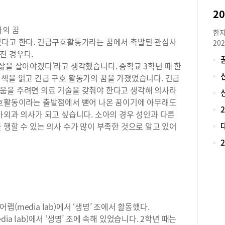
다.
급 
점 
사의 꿈
한지
도 
었다고 한다. 긴급구호활동가라는 꿈에서 촉발된 관심사
20
학교
진 경우다.
로 
을 
재학
삶을 살아야겠다’라고 생각했습니다. 중학교 3학년 때 한
식으
아니
 책을 읽고 긴급 구호 활동가의 꿈을 가졌었습니다. 긴급
장이
대입
움을 주려면 의료 기술을 갖춰야 한다고 생각해 의사라
확실
비 
구호활동이라는 출발점에서 뻗어 나온 꿈이기에 아무래도
의 
로 
교들
아외과 의사가 되고 싶습니다. 소아의 경우 성인과 다른
가 
이를
 행할 수 있는 의사 수가 많이 부족한 것으로 알고 있어
했던
요해
학,
수학
대학
받지
비를
중학
경영
내신
제 
되지
니다
은 
리 
(media lab)에서 ‘생명’ 조에서 활동했다.
교 
을 
진짜
a lab)에서 ‘생명’ 조에 속해 있었습니다. 2학년 때는
의 