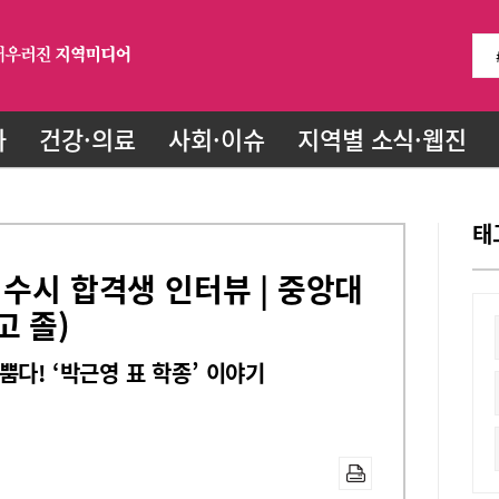
화
건강·의료
사회·이슈
지역별 소식·웹진
태
 수시 합격생 인터뷰 | 중앙대
고 졸)
다! ‘박근영 표 학종’ 이야기