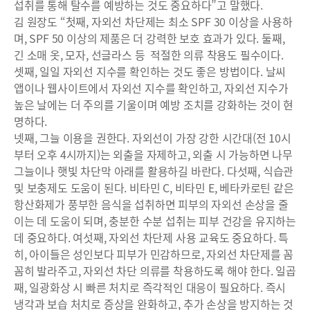
섭취를 통해 탈수를 예방하는 것도 중요하다”고 말했다.
김 원장도 “첫째, 자외선 차단제는 최소 SPF 30 이상을 사용하
며, SPF 50 이상의 제품은 더 강력한 보호 효과가 있다. 둘째,
긴 소매 옷, 모자, 선글라스 등 적절한 의류 착용도 필수이다.
셋째, 일일 자외선 지수를 확인하는 것도 좋은 방법이다. 날씨
앱이나 웹사이트에서 자외선 지수를 확인하고, 자외선 지수가
높은 날에는 더 주의를 기울이며 예방 조치를 강화하는 것이 현
명하다.
넷째, 그늘 이용을 권한다. 자외선이 가장 강한 시간대(전 10시
부터 오후 4시까지)는 외출을 자제하고, 외출 시 가능하면 나무
그늘이나 햇빛 차단막 아래를 활용하길 바란다. 다섯째, 식습관
및 보충제도 도움이 된다. 비타민 C, 비타민 E, 베타카로틴 같은
항산화제가 풍부한 음식을 섭취하면 피부의 자외선 손상을 줄
이는 데 도움이 되며, 충분한 수분 섭취는 피부 건강을 유지하는
데 중요하다. 여섯째, 자외선 차단제 사용 교육도 중요하다. 특
히, 아이들은 성인보다 피부가 민감하므로, 자외선 차단제를 꼼
꼼히 발라주고, 자외선 차단 의류를 착용하도록 해야 한다. 일곱
째, 일광화상 시 빠른 처치로 즉각적인 대응이 필요하다. 즉시
냉각과 보습 처치로 증상을 완화하고, 추가 손상을 방지하는 것