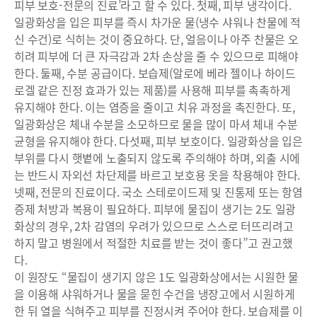
피부 보호-전문의 진료’라고 할 수 있다. 첫째, 피부 냉각이다.
일광화상을 입은 피부를 즉시 차가운 물(냉수 샤워나 찬물에 적
신 수건)로 식히는 것이 중요하다. 단, 얼음이나 아주 찬물은 오
히려 피부에 더 큰 자극감과 2차 손상을 줄 수 있으므로 피해야
한다. 둘째, 수분 공급이다. 보습제(알로에 베라 젤이나 하이드
로겔 같은 진정 효과가 있는 제품)를 사용해 피부를 촉촉하게
유지해야 한다. 이는 염증을 줄이고 치유 과정을 촉진한다. 또,
일광화상은 체내 수분을 소모하므로 물을 많이 마셔 체내 수분
균형을 유지해야 한다. 다섯째, 피부 보호이다. 일광화상을 입은
부위를 다시 햇볕에 노출되지 않도록 주의해야 하며, 외출 시에
는 반드시 자외선 차단제를 바르고 보호용 옷을 착용해야 한다.
넷째, 전문의 진료이다. 국소 스테로이드제 및 진통제 또는 항염
증제 처방과 복용이 필요하다. 피부에 물집이 생기는 2도 일광
화상의 경우, 2차 감염의 우려가 있으므로 스스로 터뜨리려고
하지 말고 병원에서 적절한 치료를 받는 것이 좋다”고 권고했
다.
이 원장도 “물집이 생기지 않은 1도 일광화상에서는 시원한 물
을 이용해 샤워하거나 물을 묻힌 수건을 냉장고에서 시원하게
한 뒤 열을 식혀주고 피부를 진정시켜 주어야 한다. 보습제를 이