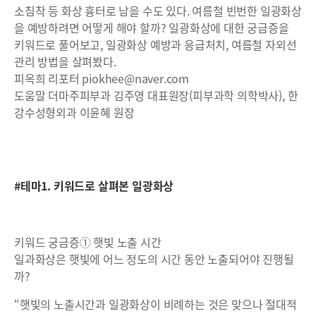
소침착 등 화상 흉터로 남을 수도 있다. 여름철 빈번한 일광화상
을 예방하려면 어떻게 해야 할까? 일광화상에 대한 궁금증을
키워드로 풀어보고, 일광화상 예방과 응급처치, 여름철 자외선
관리 방법을 살펴봤다.
피옥희 리포터 piokhee@naver.com
도움말 더마주피부과 김주영 대표원장(피부과학 의학박사), 한
강수성형외과 이윤혜 원장
#테마1. 키워드로 살펴본 일광화상
키워드 궁금증① 햇빛 노출 시간
일과화상은 햇빛에 어느 정도의 시간 동안 노출되어야 진행될
까?
“햇빛의 노출시간과 일광화상이 비례하는 것은 맞으나 절대적