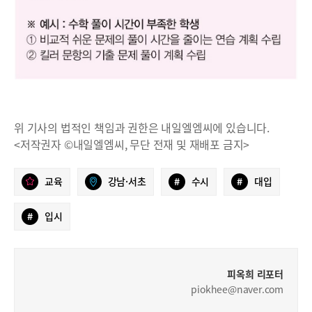
위 기사의 법적인 책임과 권한은 내일엘엠씨에 있습니다.
<저작권자 ©내일엘엠씨, 무단 전재 및 재배포 금지>
교육
강남·서초
#
수시
#
대입
#
입시
피옥희 리포터
piokhee@naver.com