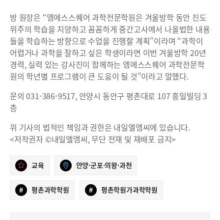
방 원장은 “엠에스스퀘어 과학전문학원은 겨울방학 동안 진도
위주의 학습을 지양하고 꼼꼼하게 중간고사에서 나올법한 내용
들을 학습하는 방향으로 수업을 진행할 계획”이라며 “과학이
어렵거나 과학을 잘하고 싶은 학생이라면 이번 겨울방학 20년
경력, 실력 있는 강사진이 함께하는 엠에스스퀘어 과학전문학
원의 학년별 프로그램이 큰 도움이 될 것”이라고 말했다.
문의 031-386-9517, 안양시 동안구 평촌대로 107 흥일빌딩 3
층
위 기사의 법적인 책임과 권한은 내일엘엠씨에 있습니다.
<저작권자 ©내일엘엠씨, 무단 전재 및 재배포 금지>
교육
안양·군포·의왕·과천
#
평촌과학학원
#
평촌학원가과학학원