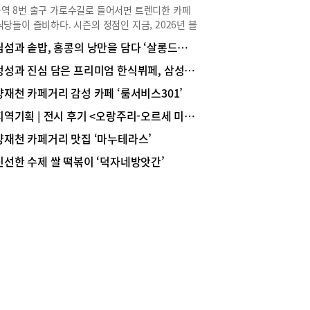
하게 짜인 주방 인력 로테이션과 함께 육수, 짜장,
역 8번 출구 가로수길로 들어서면 트렌디한 카페
육 등의 베이스를 시간대별로 ‘리셋 또는 보충’하
식당들이 즐비하다. 시즌의 정점인 지금, 2026년 블
엄격한 관리 시스템을 통해 언제 찾아와도 똑같은
본 서베이에서 서울 카페&디저트 부문 ‘블루리본
딤섬과 솥밥, 홍콩의 낭만을 담다 ‘살롱드호우섬’
 제공한다고 자신한다. 식자재는 최 셰프가 일주일
’를 수상한 ‘듀자미(Deux Amis)’가 특별한 주목을
두 번 정도 가락시장에 나가 직접 구입하고, 기본 반
 있다. 문을 열고 들어서는 순간, 쇼케이스를 가득
정성과 진심 담은 프리미엄 한식뷔페, 삼성역 맛집 ‘맛나무’
 짜조이도 손수 만든다. 합리적인 가격의 런치 코
 케이크 퍼레이드에 눈이 휘둥그레진다. 그중 단연
인기시그니처 메뉴인 ‘팔보채(55,000원, 80,000
양재천 카페거리 감성 카페 ‘룸서비스301’
돋보이는 시그니처 메뉴는 ‘딸기생크림케이크’. 부
’는 해삼, 새우 등 고급 식재료를 각각 볶아낸 후 육
운 100% 동물성 유크림, 신선한 생딸기의 싱그러
지역기획 | 전시 후기 <오랑주리-오르세 미술관 특별전 : 세잔, 르누아르>
 녹말 물로 마무리하여 걸쭉하면서도 농후한 풍미
 그리고 촉촉한 시트의 완벽한 하모니는 미각의 행
일품이다. ‘해물누룽지탕(60,000원, 80,000원)’ 또
양재천 카페거리 맛집 ‘마누테라스’
 선사한다. 밀푀유 프랄리네, 차(茶)의 깊이가 담긴
바삭한 누룽지와 풍성한 해산물이 어우러져 깊고 진
유 말차, 구름처럼 가벼운 구름둥둥, 단짠의 밸런
신선한 수제 쌀 떡볶이 ‘덕자네방앗간’
풍미를 자랑한다. 여기에 짜장면, 짬뽕, 탕수육으로
 예술인 카라멜 소금케이크 등도 있다.조각 케이크
되는 &apos;삼대장&apos; 역시 단순한 식사 메
도 마들렌, 크루아상, 뱅오쇼콜라 같은 클래식 디
 넘어 ‘공리’만의 조리 동선과 보온 기술이 적용되
와 함께, 엄선된 원두와 국내산 1등급 원유로 만든
 일반 식당과는 달리 시간이 지나도 신선함과 바삭
화이트, 아인슈페너, 카페라테 등의 커피 메뉴도
 오래 유지하는 특화된 맛을 선사한다.이외에도 특
돼 있다. 올해 ‘듀자미’는 프랑스와 일본 디저트의
리, 런치코스(A·B), 코스요리(매·난·국·죽), 샥스핀,
한 감각을 담아낸 8가지 홀케이크(클래식 & 시즌
, 소고기·돼지고기 등과 각종 식사(8,000원부터)
션)를 선보인다. 초코CHOCO, 보늬밤밤밤, 밀푀유
준비돼 있다. 현재 25주년 할인이벤트도 진행 중이
로베리, 사르르치즈케이크, 카라멜소금케이크, 딸
 오전 11시부터 오후 2시까지 13,000원 상당의 ‘굴
크림케이크 등이다.위치: 강남구 도산대로11길
’과 ‘굴짬뽕밥’을 파격적인 가격(9,000원)으로 경
, 1·2층영업시간: 11:00~21:30, 명절 당일 휴업문
 수 있다. 위치: 서초구 신반포로47길 93, 1층영업