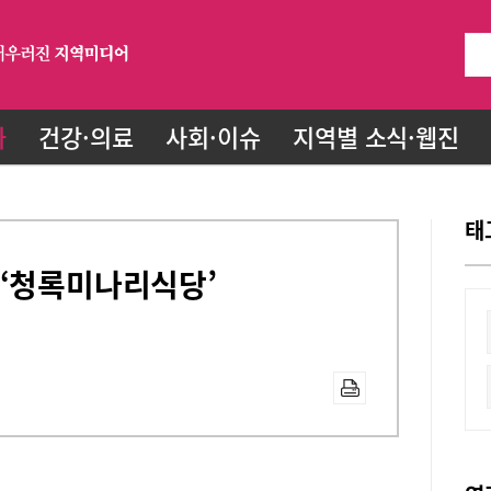
화
건강·의료
사회·이슈
지역별 소식·웹진
태
 ‘청록미나리식당’