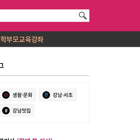
학부모교육강좌
그
생활·문화
강남·서초
#
강남맛집