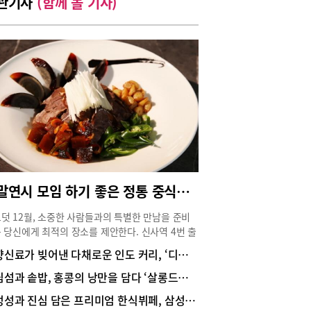
관기사
(함께 볼 기사)
연말연시 모임 하기 좋은 정통 중식당, 신사역 ‘공리’
덧 12월, 소중한 사람들과의 특별한 만남을 준비
 당신에게 최적의 장소를 제안한다. 신사역 4번 출
서 단 3분 거리에 위치한 정통 중식당 ‘공리’는 3층
향신료가 빚어낸 다채로운 인도 커리, ‘디얄로’
 전체를 사용하여, 다양한 규모의 프라이빗 룸을
하게 갖추고 있다. 게다가 24시간 운영되는 시스
딤섬과 솥밥, 홍콩의 낭만을 담다 ‘살롱드호우섬’
 시간 제약 없는 품격 있는 모임이나 회식을 가능
정성과 진심 담은 프리미엄 한식뷔페, 삼성역 맛집 ‘맛나무’
 한다.25년을 버텨온 잠원동 터줏대감코로나19를