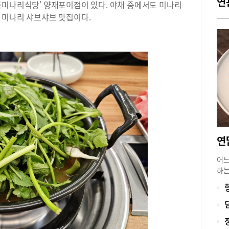
연
록미나리식당’ 양재포이점이 있다. 야채 중에서도 미나리
 미나리 샤브샤브 맛집이다.
어느
하는
구에
건물
완벽
템은
하게