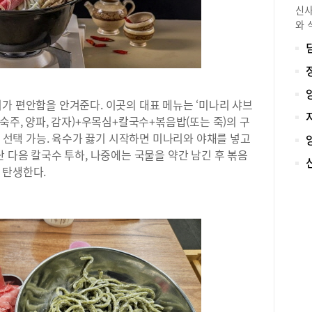
정교
신사
탕수
와 
는 
루리
맛을
2개
에 
받고
찬인
메운
스 
코 
가 편안함을 안겨준다. 이곳의 대표 메뉴는 ‘미나리 샤브
원)
드러
섯, 숙주, 양파, 감자)+우목심+칼국수+볶음밥(또는 죽)의 구
수와
움,
가 
서 선택 가능. 육수가 끓기 시작하면 미나리와 야채를 넣고
복을
한 
난 다음 칼국수 투하, 나중에는 국물을 약간 남긴 후 볶음
밀푀
한 
 탄생한다.
스가
대표
외에
뉴를
저트
어,
플랫
함을
준비
선요
섬세
관자
에디
가 
스트
다.
기생
짬뽕
28
험할