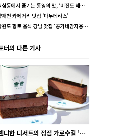
로 사람들의 식문화와 식성도 크게 변화하면서 수
역삼동에서 즐기는 통영의 맛, ‘비진도 해물뚝배기’
 식당들이 새로 생겨나고 없어졌다. 잠원동 ‘건너
양재천 카페거리 맛집 ‘마누테라스’
먹방길’로 불리는 이 골목도 그 영향에서 벗어날 수
지만 여전히 성업 중인 맛집들도 꽤 있다. 프로간
강원도 향토 음식 강남 맛집 ‘공가네감자옹심이’
장, 한성돈까스, 로꼬로꼬 조개찜 그리고 중식당
리’가 바로 그곳. 중식 맛이 예전과 같지 않다는 비
인 시각이 있는 요즘, ‘공리’는 변함없는 맛과 서비
포터의 다른 기사
 이 자리에서 25년을 꿋꿋하게 버텨온 대표적인
동 터줏대감이다. 30년 경력의 최석규 오너 셰프
"힘든 시기에도 고품격 음식을 고집해온 결과, 고객
 변함없는 사랑을 얻었다"며 감사 인사를 전한
24시간 운영에도 일정한 맛 유지안으로 들어서면
편의 주방을 중심으로 1층의 2개(10인·8인) 룸과
한 홀, 그리고 2층의 4개 룸, 3층의 12인석 원탁 3
등 여유롭고 아늑한 공간이 펼쳐진다. 내부 인테리
 내공 쌓인 맛집답게 편안하고 정갈한 분위기다.
에 셔츠와 정장 바지로 단정하게 차려입은 직원들
세심한 서비스가 신뢰감을 더해준다.‘공리’는 24시
영업에 단골 중심의 구조, 빠른 회전율, 안정된 품질
모토로 한다. 이곳의 핵심은 ‘24시간 운영에도 일정
트렌디한 디저트의 정점 가로수길 ‘듀자미’
품질’을 유지하는 독창적인 시스템이다. 최 셰프는