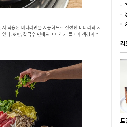
계기
많은
수 
없었
 산지 직송된 미나리만을 사용하므로 신선한 미나리의 시
장게
‘공
 있다. 또한, 칼국수 면에도 미나리가 들어가 색감과 식
판적
리
스로
잠원
는 
들의
다.
맞은
아담
개 
어는
거기
의 
간 
을 
한 