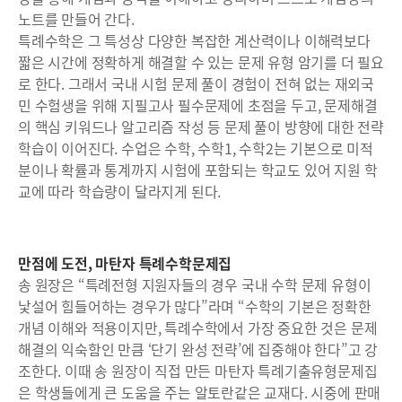
노트를 만들어 간다.
특례수학은 그 특성상 다양한 복잡한 계산력이나 이해력보다
짧은 시간에 정확하게 해결할 수 있는 문제 유형 암기를 더 필요
로 한다. 그래서 국내 시험 문제 풀이 경험이 전혀 없는 재외국
민 수험생을 위해 지필고사 필수문제에 초점을 두고, 문제해결
의 핵심 키워드나 알고리즘 작성 등 문제 풀이 방향에 대한 전략
학습이 이어진다. 수업은 수학, 수학1, 수학2는 기본으로 미적
분이나 확률과 통계까지 시험에 포함되는 학교도 있어 지원 학
교에 따라 학습량이 달라지게 된다.
만점에 도전, 마탄자 특례수학문제집
송 원장은 “특례전형 지원자들의 경우 국내 수학 문제 유형이
낯설어 힘들어하는 경우가 많다”라며 “수학의 기본은 정확한
개념 이해와 적용이지만, 특례수학에서 가장 중요한 것은 문제
해결의 익숙함인 만큼 ‘단기 완성 전략’에 집중해야 한다”고 강
조한다. 이때 송 원장이 직접 만든 마탄자 특례기출유형문제집
은 학생들에게 큰 도움을 주는 알토란같은 교재다. 시중에 판매