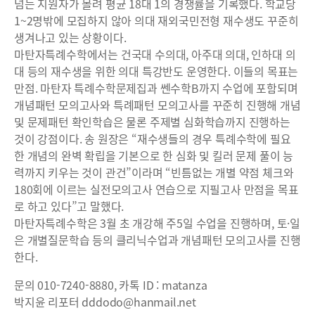
넘는 지원자가 몰려 평균 18대 1의 경쟁률을 기록했다. 학교당
1~2명밖에 모집하지 않아 의대 재외국민전형 재수생도 꾸준히
생겨나고 있는 상황이다.
마탄자특례수학에서는 건국대 수의대, 아주대 의대, 인하대 의
대 등의 재수생을 위한 의대 특강반도 운영한다. 이들의 목표는
만점. 마탄자 특례수학문제집과 쎈수학B까지 수업에 포함되며
개념패턴 모의고사와 특례패턴 모의고사를 꾸준히 진행해 개념
및 문제패턴 확인학습은 물론 주제별 심화학습까지 진행하는
것이 강점이다. 송 원장은 “재수생들의 경우 특례수학에 필요
한 개념의 완벽 확립을 기본으로 한 심화 및 킬러 문제 풀이 능
력까지 키우는 것이 관건”이라며 “빈틈없는 개별 약점 체크와
180회에 이르는 실전모의고사 연습으로 지필고사 만점을 목표
로 하고 있다”고 말했다.
마탄자특례수학은 3월 초 개강해 주5일 수업을 진행하며, 토·일
은 개별질문학습 등의 클리닉수업과 개념패턴 모의고사를 진행
한다.
문의 010-7240-8880, 카톡 ID : matanza
박지윤 리포터 dddodo@hanmail.net