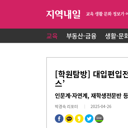
교육
부동산·금융
생활·문
[학원탐방] 대입편입
스’
인문계·자연계, 재학생전문반 
박경숙 리포터
2025-04-26