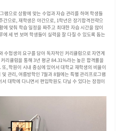
과학
머무
그램으로 상황에 맞는 수업과 자습 관리를 하며 학생들
독서
학생
 주간으로, 재학생은 야간으로, 1학년은 장기합격전략으
기 
황에 맞춰 학습 일정을 짜주고 최대한 자습 시간을 많이
관심
루에 세 번 보며 학생들이 실력을 잘 다질 수 있도록 돕는
히,
되어
있다
 수험생의 요구를 담아 독자적인 커리큘럼으로 자연계
론과
커리큘럼을 통해 3년 평균 84.31%라는 높은 합격률을
이 
 또, 학원이 시내 중심에 있어서 대학교 재학생의 비율이
되면
 및 관리, 여름방학인 7월과 8월에는 특별 관리프로그램
레이
있어서 대학에 다니면서 편입학원도 다닐 수 있다는 장점이
학생
아 
고 
을 
활동
하며
지원
봉사
들이