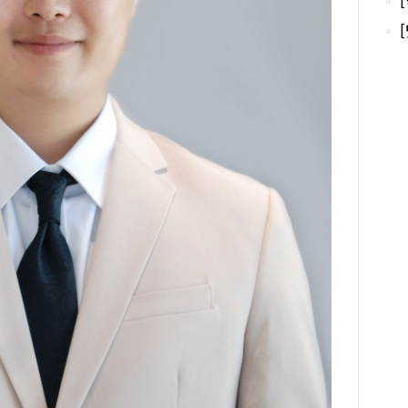
의 
지금
장은
그 
만들
을 
랜드
가 
중심
두고
동안
다.
램은
이어
의 
을 
업 
정을
고 
정고
로그
육과