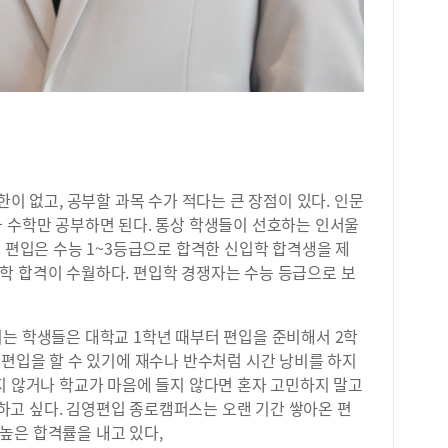
‘교
하는
록 
정보
로 
학생
사회
마음
회 
이 없고, 공부할 과목 수가 적다는 큰 장점이 있다. 인문
는 
와 수학만 공부하면 된다. 통상 학생들이 선호하는 인서울
해야
. 편입은 수능 1~3등급으로 합격한 신입학 합격생을 제
들의
중적
학 합격이 수월하다. 편입학 경쟁자는 수능 등급으로 보
안에
으며
린다
는 학생들은 대학교 1학년 때부터 편입을 준비해서 2학
학교
 편입을 할 수 있기에 재수나 반수처럼 시간 낭비를 하지
시작
지 않거나 학교가 마음에 들지 않다면 혼자 고민하지 말고
학급
고 싶다. 김영편입 종로캠퍼스는 오랜 기간 쌓아온 편
1년
높은 합격률을 내고 있다,
흥미