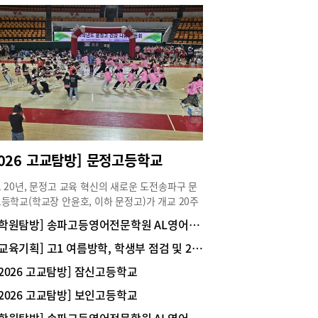
2026 고교탐방] 문정고등학교
 20년, 문정고 교육 혁신의 새로운 도전송파구 문
등학교(학교장 안윤호, 이하 문정고)가 개교 20주
 맞아 새로운 도약을 준비하고 있다. 대학 진학 실
[학원탐방] 송파고등영어전문학원 AL영어전문학원
 높이는 학교를 넘어 학생 한 사람 한 사람의 성장
행복을 중심에 둔 교육을 실천하며 지역사회의 대표
[교육기획] 고1 여름방학, 학생부 점검 및 2학기 준비 전략
고로 자리매김하고 있다.20년의 전통, 미래를 여
[2026 고교탐방] 잠신고등학교
교육학생들의 과학적 탐구와 좋은 인성에 기반한 예
 감성, 시대에 발맞춘 AI 역량까지 강화하고 있는
[2026 고교탐방] 보인고등학교
고는 안전하고 알찬 교육 환경을 갖고 있다. 학생