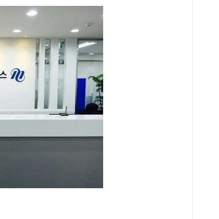
자신
나’
이 
면서
사와
미가
워 
임감
희 
점학
영하
지원
사들
그램
“매
아닙
다는
런 
어지
련 
분야