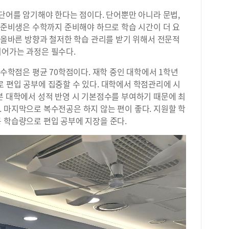
꾸준
단어를 암기해야 한다는 점이다. 단어뿐만 아니라 문법,
램은
계 준비생은 수학까지 준비해야 하므로 학습 시간이 더 요
학습
들에
의 올바른 방향과 철저한 학습 관리를 받기 위해서 전문적
들이
이어가는 과정은 필수다.
싶다
을 
이수학점은 평균 70학점이다. 재학 중인 대학에서 1학년
진학
 편입 공부에 집중할 수 있다. 대학에서 학점관리에 시
교육
분 대학에서 성적 반영 시 기본점수를 부여하기 때문에 최
무 
 마지막으로 복수전공은 하지 않는 편이 좋다. 지원할 학
심이
 학습량으로 편입 공부에 지장을 준다.
만들
해 
있으
질적