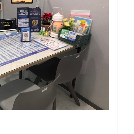
교내
동이
들이
배우
올해
다.
교내
축제
교 
이 
신들
심도
직접
스스
다.
를 
사례
후 
하는
점을
경험