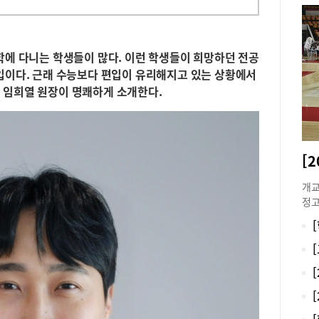
학에 다니는 학생들이 많다. 이런 학생들이 희망하던 전공
편입이다. 근래 수능보다 편입이 유리해지고 있는 상황에서
 임희열 원장이 명쾌하게 소개한다.
[
개교
정고
년을
적을
과 
일반
는 
술적
문정