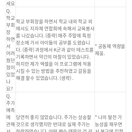
세요
Q.
학교
학교 부회장을 하면서 학교 내와 학교 외
부회
에서도 지자체 연합회에 속해서 교육봉사
장
를 나갔습니다. (중략) 매주 주말에 특정
하면
장소에 가서 아이들의 공부를 도왔습니
서
* 공동체 역량을
다. (중략) 과정에서 K군과 같이 테스트를
어려
채움.
기록하면서 약간의 마찰이 있었습니다.
웠던
하지만 제가 엑셀을 이 프로그램에 적용
점이
시킬 수 있는 방법을 추천하였고 갈등을
있었
해결 할수 있었습니다. (생략) .
나
요?
Q.
주가
예측
에
당연히 좋지 않았습니다. 주가는 상승할
* 나의 발전 가
관해
것으로 생각했지만 반대로 실제 주가는
능성을 채우면
서...
하락하였습니다. 어떤 변수 때문인 것 같
서 본교에 입학