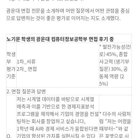
광운대 면접 전문을 소개하며 어떤 질문에서 어떤 관점을 중심
으로 답변하는 것이 좋은 평가로 이어지는 지도 소개했다.
노기문 학생의 광운대 컴퓨터정보공학부 면접 후기 중
* 발전가능성(진
학생
로) 45%, 종합
부
1차_서류
사고력 (생기부
평가
2차_ 면접
질문) 30%, 공
기준
동체 역량 (2
5%)
2. 면접 질문과 답변
저는 시게열 데이터를 바탕으로 시게열
에측과 이를 기반으로 한 경제지표분석
프로그램을 제작해서 기업의 경영을 컨설
* 다수의 사람처
팅하는 회사를 창업하고 싶습니다,
럼 “저는 어렸을
1학년 때 Ai와 경제 서비스가 융합된다면
때부터~“와 같
Q.
기업의 향상된 가치를 실현시킬 수 있다
은 포맷으로 시