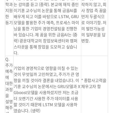
학과
는 강의를 듣고 (중략). 본교에 재직 중인
작하지 않고, 회
지원
이기훈 교수님의 논문을 통해 금융AI를
사 창업 즉 꿈을
한
배우게 되고 이를 바탕으로 LSTM, GRU
먼저 두괄식으
동기
모델을 활용한 주가 예측, 프로세스 마이
로 이야기함. 저
닝을 통한 기업의 경영컨설팅을 진행한
의 발전가능성
바 있습니다. 제 꿈을 위한 금융AI는 (중
의 일부분을 답
략) 광운대학교의 창업보육센터와 캠퍼
변함.
스타운을 통해 창업을 도모하고 싶습니
다.
Q.
주가
기업의 경영적으로 영향을 미칠 수 있는
예측
것이 무엇일까 고민하였고, 주가가 큰 영
에
향을 끼칠 것이라 결론을 내었습니다. 이
* 종합사고력을
대한
기훈 교수님의 논문에서는 GRU모델과 X
채우고자 함
과정
Gboost모델을 사용하셨지만 저는 조금
을
더 오랜기간 사용한 주가 데이터를 사용
설명
할 것이기 때문에 LSTM 모델을 사용하
해주
였습니다. (생략)