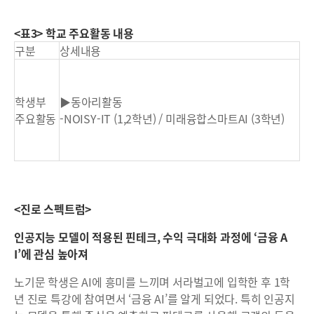
<표3> 학교 주요활동 내용
구분
상세내용
학생부
▶동아리활동
주요활동
-NOISY-IT (1,2학년) / 미래융합스마트AI (3학년)
<진로 스펙트럼>
인공지능 모델이 적용된 핀테크, 수익 극대화 과정에 ‘금융 A
I’에 관심 높아져
노기문 학생은 AI에 흥미를 느끼며 서라벌고에 입학한 후 1학
년 진로 특강에 참여면서 ‘금융 AI’를 알게 되었다. 특히 인공지