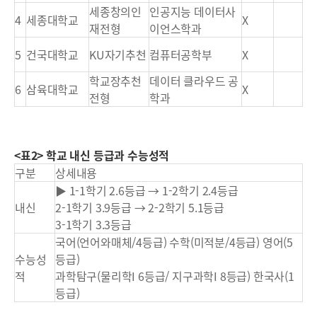
세종창의인
인공지능 데이터사
4
세종대학교
X
재전형
이언스학과
5
건국대학교
KU자기추천
컴퓨터공학부
X
학교장추천
데이터 클라우드 공
6
삼육대학교
X
전형
학과
<표2> 학교 내신 등급과 수능성적
구분
상세내용
▶ 1-1학기 2.6등급 → 1-2학기 2.4등급
내신
2-1학기 3.9등급 → 2-2학기 5.1등급
3-1학기 3.3등급
국어(언어와매체/4등급) 수학(미적분/4등급) 영어(5
수능성
등급)
적
과학탐구(물리학I 6등급/ 지구과학I 8등급) 한국사(1
등급)