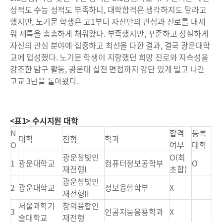
성적도 수능 성적도 부족하니, 대학합격은 생각하지도 말라고
했지만, 노기문 학생은 고1부터 자신만의 관심과 진로를 내세
워 세특을 촘촘하게 채워왔다. 부족했지만, 꾸준하고 성실하게
자신의 관심 분야에 집중하고 최선을 다한 결과, 결국 광운대학
교에 입성했다. 노기문 학생이 지향했던 희망 진로와 지속성을
강조한 탐구 활동, 광운대 실전 면접까지 강단 있게 밀고 나간
고교 3년을 돌아봤다.
<표1> 수시지원 대학
N
합격
등록
대학
전형
학과
O
여부
대학
광운참빛인
O(최
1
광운대학교
컴퓨터정보공학부
O
재전형I
초합)
광운참빛인
2
광운대학교
정보융합학부
X
재전형II
서울과학기
창의융합인
3
인공지능응용학과
X
술대학교
재전형