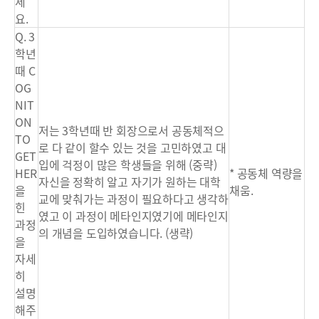
세
요.
Q. 3
학년
때 C
OG
NIT
ON
저는 3학년때 반 회장으로서 공동체적으
TO
로 다 같이 할수 있는 것을 고민하였고 대
GET
입에 걱정이 많은 학생들을 위해 (중략)
HER
* 공동체 역량을
자신을 정확히 알고 자기가 원하는 대학
을
채움.
교에 맞춰가는 과정이 필요하다고 생각하
힌
였고 이 과정이 메타인지였기에 메타인지
과정
의 개념을 도입하였습니다. (생략)
을
자세
히
설명
해주