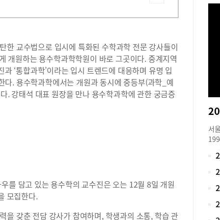
탄탄한 교수법으로 입시에 특화된 수학과학 전문 강사들이
새롭게 개원하는 용수학과학학원이 바로 그곳이다. 중계지역
사진과 ‘통합과학’이라는 입시 트렌드에 대응하며 유명 입
한다. 용수학과학에서는 개원과 동시에 중등부(과학_예
있다. 강태석 대표 원장을 만나 용수학과학에 관한 궁금증
서울
19
점제
한 
입시
심의
우를 담고 있는 용수학의 교수진은 오는 12월 8일 개원
협력
을 모집한다.
문학
갖춘
을 갖춘 전담 강사가 참여하며, 학생과의 소통, 학습 관