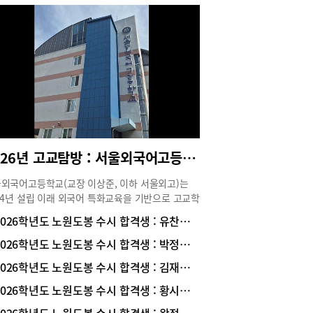
2026년 고교탐방 : 서울외국어고등학교
외국어고등학교(교장 이상준, 이하 서울외고)는
94년 설립 이래 외국어 특화교육을 기반으로 고교학
 시행, 문이과 통합 수능, 2028 대입 변화 등 굵직
2026학년도 노원도봉 수시 합격생 : 유찬희 학생 (고려대학교 언어학과 진학/ 청원고 졸업)
입시 변화에 선제적으로 대응하면서 매년 유의미한
 성과를 만들고 있다. 서울외고는 단순히 입시 중
2026학년도 노원도봉 수시 합격생 : 박정현 학생 (고려대 가정교육과/ 대진여고 졸업)
 교육이 아니라, 창의적으로 생각하고 다른 사람과
2026학년도 노원도봉 수시 합격생 : 김재영 학생 (서울과기대 컴퓨터공학과 합격/ 서라벌고 졸업)
하며 세계와 소통할 수 있는 인재 양성, 그리고 인
적 소양, 논리적 사고력, 창의적 문제해결 능력을
2026학년도 노원도봉 수시 합격생 : 황시영 학생 (아주대학교 건설시스템공학과 진학/ 서라벌고 졸업)
 글로벌 인재 육성에 주력해오고 있다. 서울외고의