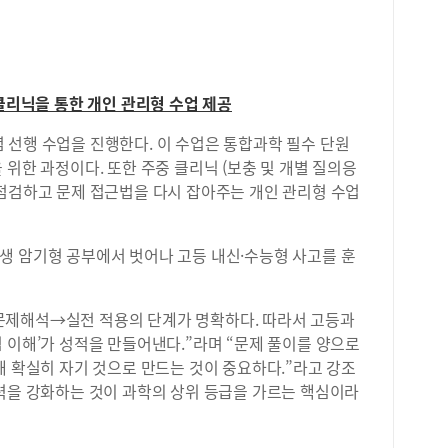
연세
지 
목고
반영
 클리닉을 통한 개인 관리형 수업 제공
입학
대입
 선행 수업을 진행한다. 이 수업은 통합과학 필수 단원
했다
하는
 위한 과정이다. 또한 주중 클리닉 (보충 및 개별 질의응
급이
 점검하고 문제 접근법을 다시 잡아주는 개인 관리형 수업
등급
에서
3.
생 암기형 공부에서 벗어나 고등 내신·수능형 사고를 훈
급제
될 
고,
문제해석→실전 적용의 단계가 명확하다. 따라서 고등과
격자
 이해’가 성적을 만들어낸다.”라며 “문제 풀이를 양으로
교(
해 확실히 자기 것으로 만드는 것이 중요하다.”라고 강조
(서
능력을 강화하는 것이 과학의 상위 등급을 가르는 핵심이라
립대
교1
현황