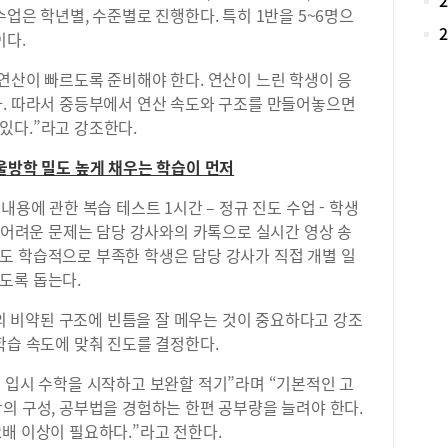
독보
업은 학년별, 수준별로 진행한다. 특히 1반을 5~6명으
기준
이다.
외고
를 
연산이 빠르도록 준비해야 한다. 연산이 느린 학생이 응
명 
다. 따라서 중등부에서 연산 속도와 구조를 만들어놓으면
서강
있다.”라고 강조한다.
17
괄목
울방학 밀도 높게 채우는 학습이 먼저
비 
앙대
내용에 관한 복습 테스트 1시간 – 정규 진도 수업 - 학생
19
중 어려운 문제는 담당 강사와의 카톡으로 실시간 영상 송
로 
도 학습적으로 부족한 학생은 담당 강사가 직접 개별 일
하다
열이
도록 돕는다.
(20
 비약된 구조에 빈틈을 잘 메우는 것이 중요하다고 강조
자율
3.
학습 속도에 맞춰 진도를 결정한다.
었다
 입시 수학을 시작하고 보완할 적기”라며 “기본적인 고
생의
제·
의 구성, 공부법을 경험하는 한편 공부량을 늘려야 한다.
권 
배 이상이 필요하다.”라고 전한다.
내신