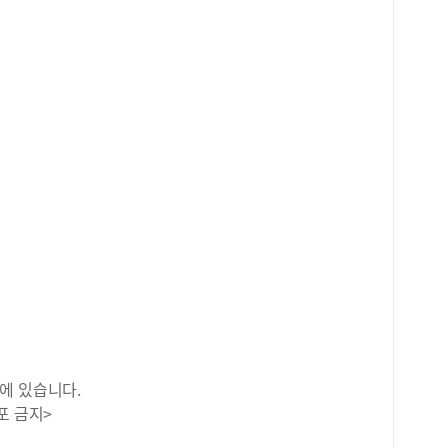
생활
을 
런 
전공
래 
확장
경영
혀가
과목
과학
노력
고사
과학
학습
게 
고만
▶D
(W
화 
에 있습니다.
업▶
포 금지>