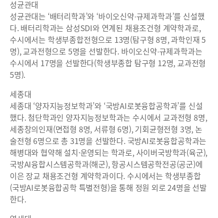
성균관대
성균관대는 ‘배터리학과’와 ‘바이오신약∙규제과학과’를 신설했
다. 배터리학과는 삼성SDI와 연계된 채용조건형 계약학과로,
수시에서는 학생부종합전형으로 13명(탐구형 8명, 과학인재 5
명), 교과전형으로 5명을 선발한다. 바이오신약∙규제과학과는
수시에서 17명을 선발한다(학생부종합 탐구형 12명, 교과전형
5명).
세종대
세종대 ‘양자지능정보학과’와 ‘국방AI로봇융합공학과’를 신설
했다. 첨단학과인 양자지능정보학과는 수시에서 교과전형 8명,
세종창의인재(면접형 8명, 서류형 6명), 기회균형전형 3명, 논
술전형 6명으로 총 31명을 선발한다. 국방AI로봇융합공학과는
해병대와 협약해 설치·운영되는 학과로, 사이버국방학과(육군),
국방AI융합시스템공학과(해군), 항공시스템공학전공(공군)에
이은 장교 채용조건형 계약학과이다. 수시에서는 학생부종합
(국방AI로봇융합공학 특별전형)을 통해 정원 외로 24명을 선발
한다.