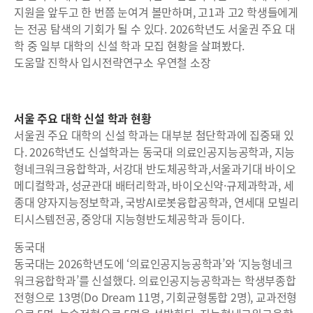
지원을 앞두고 한 번쯤 눈여겨 볼만하며, 고1과 고2 학생들에게
는 전공 탐색의 기회가 될 수 있다. 2026학년도 서울권 주요 대
학 중 일부 대학의 신설 학과 모집 현황을 살펴봤다.
도움말 진학사 입시전략연구소 우연철 소장
서울 주요 대학 신설 학과 현황
서울권 주요 대학의 신설 학과는 대부분 첨단학과에 집중돼 있
다. 2026학년도 신설학과는 동국대 의료인공지능공학과, 지능
형네크워크융합학과, 서강대 반도체공학과,서울과기대 바이오
메디컬학과, 성균관대 배터리학과, 바이오신약·규제과학과, 세
종대 양자지능정보학과, 국방AI로봇융합공학과, 연세대 모빌리
티시스템전공, 중앙대 지능형반도체공학과 등이다.
동국대
동국대는 2026학년도에 ‘의료인공지능공학과’와 ‘지능형네크
워크융합학과’를 신설했다. 의료인공지능공학과는 학생부종합
전형으로 13명(Do Dream 11명, 기회균형통합 2명), 교과전형