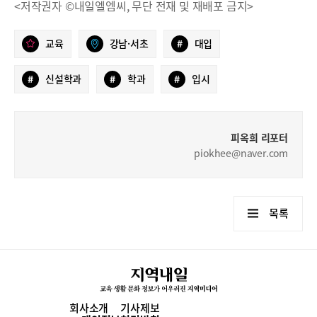
<저작권자 ©내일엘엠씨, 무단 전재 및 재배포 금지>
교육
강남·서초
#
대입
#
신설학과
#
학과
#
입시
피옥희 리포터
piokhee@naver.com
목록
회사소개
기사제보