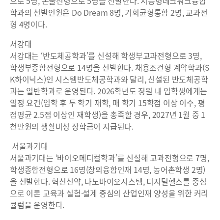
으로 5명, 논술전형으로 5명을 선발한다. 지능형네크워크융합
학과의 선발인원은 Do Dream 8명, 기회균형통합 2명, 교과전
형 4명이다.
서강대
서강대는 ‘반도체공학과’를 신설해 학생부교과전형으로 3명,
학생부종합전형으로 14명을 선발한다. 채용조건형 계약학과(S
K하이닉스)인 시스템반도체공학과와 달리, 신설된 반도체공학
과는 일반학과로 운영된다. 2026학년도 정원 내 입학생에게는
일정 요건(입학 후 두 학기 재학, 매 학기 15학점 이상 이수, 평
점평균 2.5점 이상인 재학생)을 총족할 경우, 2027년 1월 중 1
천만원의 생활비성 장학금이 지급된다.
서울과기대
서울과기대는 ‘바이오메디컬학과’를 신설해 교과전형으로 7명,
학생종합전형으로 16명(창의융합인재 14명, 농어촌학생 2명)
을 선발한다. 혁신신약, 나노바이오시스템, 디지털헬스를 중심
으로 이론 교육과 실험·설계 중심의 산업인재 양성을 위한 커리
큘럼을 운영한다.