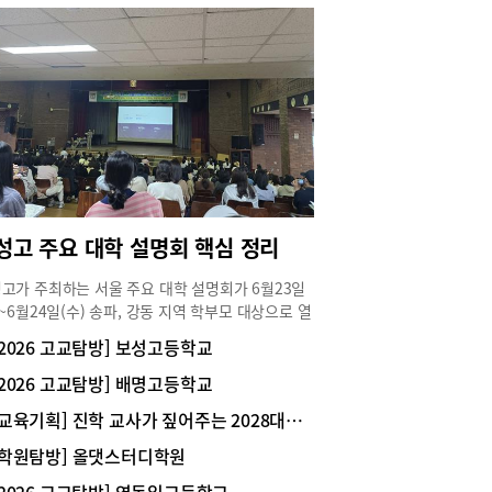
성고 주요 대학 설명회 핵심 정리
고가 주최하는 서울 주요 대학 설명회가 6월23일
)~6월24일(수) 송파, 강동 지역 학부모 대상으로 열
. 대학별 입학사정관들이 강조한 올해 입시의 전형
[2026 고교탐방] 보성고등학교
특징을 소개한다.▪경희대올해 입시에서는 학폭 반영
강화했고 출결의 중요성이 커졌으며 사회계 논술고
[2026 고교탐방] 배명고등학교
문제가 3개 문항에서 2개로 줄어들었는데 수리논술
[교육기획] 진학 교사가 짚어주는 2028대입 핵심 정리
을 폐지하고 도표, 통계 등이 포함된 제시문을 활
 통합교과형 논술 유형으로 출제된다는 점이 주요
[학원탐방] 올댓스터디학원
 사항이다.학종 자율 ˙자유전공학부 지원자 서류