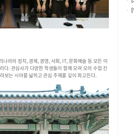
평가
중심
않다
특에
합격
볼 
하고
한 
는 
실험
라의 정치, 경제, 경영, 사회, IT, 문화예술 등 모든 이
계 
리다. 관심사가 다양한 학생들이 함께 모여 모의 수업 진
열 
 바라보는 시야를 넓히고 관심 주제를 깊이 파고든다.
대와
기 
있다
선발
사)
대다
이 
높다
칠지
고 