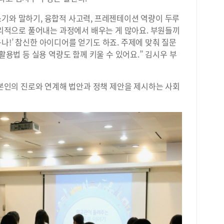
등급
등급
기와 말하기, 융합적 사고력, 프레젠테이션 역량이 두루
적용
 논리적으로 풀어내는 과정에서 배우는 게 많아요. 부원들끼
더해
나!’ 참신한 아이디어를 얻기도 하죠. 주제에 맞춰 질문
다.
 활용법 등 실용 역량도 함께 키울 수 있어요.” 김시우 부
게 
안해
나 
 본인의 진로와 연계해 법안과 정책 제안을 제시하는 사회
를 
며 
에서
의 
올해
이다
해 
모두
포인
때 
하고
기준
들의