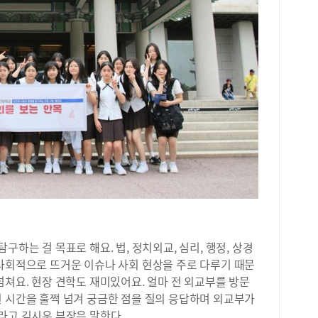
성이
지 
괜찮
는 
고 
변경
능최
신설
성균
어,
원율
교과
합격
유형
수능
이수
하는 걸 목표로 해요. 법, 정치외교, 심리, 행정, 상경
해 
 사회적으로 뜨거운 이슈나 사회 현상을 주로 다루기 때문
인해
넘쳐요. 현장 견학도 재미있어요. 얼마 전 외교부를 방문
유전
모두
된 시간을 훌쩍 넘겨 궁금한 점을 질의 응답하며 외교부가
˙약
라고 김시우 부장은 말한다.