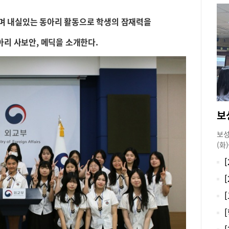
며 내실있는 동아리 활동으로 학생의 잠재력을
아리 사보안, 메딕을 소개한다.
보
보성
(화
렸다
별 
을 
사 
문항
용한
변경