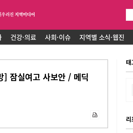
화
건강·의료
사회·이슈
지역별 소식·웹진
태
방] 잠실여고 사보안 / 메딕
리