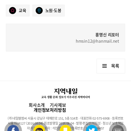
교육
노원·도봉
홍명신 리포터
hmsin12@hanmail.net
목록
회사소개
기사제보
개인정보처리방침
(주)내일엘엠씨 서울시 강남구 테헤란로 151, 5층 514호 · 대표전화 02-575-6908 · 등록번호
서울 아04127 (2016.08.04) 최초발행일 2016.08.04 · 발행·편집인:석진성 · 청소년 보호책임
자:석진성 · 대표자 : 석진성 · 사업자등록번호 : 101-86-68457