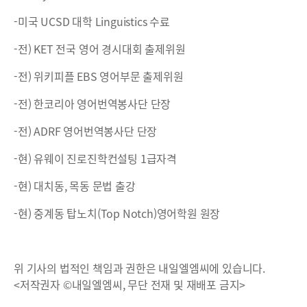
-미국 UCSD 대학 Linguistics 수료
-전) KET 전국 영어 경시대회 출제위원
-전) 위키피플 EBS 영어부문 출제위원
-전) 한코리아 영어번역봉사단 단장
-전) ADRF 영어번역봉사단 단장
-현) 유웨이 진로진학컨설팅 1급자격
-현) 대치동, 목동 문법 출강
-현) 중계동 탑노치(Top Notch)영어학원 원장
위 기사의 법적인 책임과 권한은 내일엘엠씨에 있습니다.
<저작권자 ©내일엘엠씨, 무단 전재 및 재배포 금지>