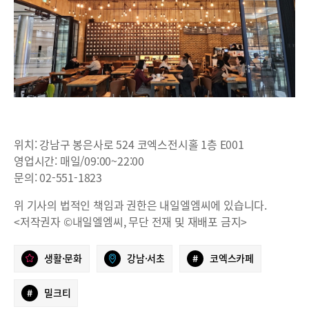
위치: 강남구 봉은사로 524 코엑스전시홀 1층 E001
영업시간: 매일/09:00~22:00
문의: 02-551-1823
위 기사의 법적인 책임과 권한은 내일엘엠씨에 있습니다.
<저작권자 ©내일엘엠씨, 무단 전재 및 재배포 금지>
생활·문화
강남·서초
#
코엑스카페
#
밀크티