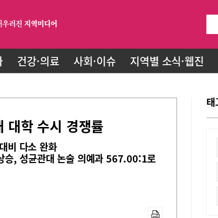
화
건강·의료
사회·이슈
지역별 소식·웹진
태
개 대학 수시 경쟁률
 대비 다소 완화
상승, 성균관대 논술 의예과 567.00:1로