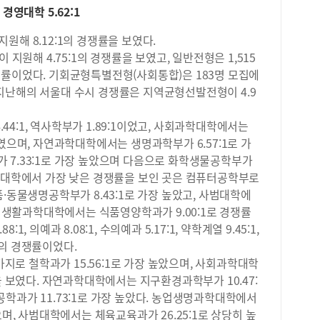
데,
 경영대학 5.62:1
는 
보다
영역
&a
 지원해 8.12:1의 경쟁률을 보였다.
탐구
생활
국어
 지원해 4.75:1의 경쟁률을 보였고, 일반전형은 1,515
에 
영역
의 경쟁률이었다. 기회균형특별전형(사회통합)은 183명 모집에
과 
비율
다. 지난해의 서울대 수시 경쟁률은 지역균형선발전형이 4.9
히 
었다
학생
통계
도가
4:1, 역사학부가 1.89:1이었고, 사회과학대학에서는
<2
문제
였으며, 자연과학대학에서는 생명과학부가 6.57:1로 가
현황
습니
 7.33:1로 가장 높았으며 다음으로 화학생물공학부가
택한
방송
가장
다. 공과대학에서 가장 낮은 경쟁률을 보인 곳은 컴퓨터공학부로
가능
Ⅰ을
·동물생명공학부가 8.43:1로 가장 높았고, 사범대학에
제를
택한
, 생활과학대학에서는 식품영양학과가 9.00:1로 경쟁률
탐구
중 
:1, 의예과 8.08:1, 수의예과 5.17:1, 약학계열 9.45:1,
는 
만 
확하
:1의 경쟁률이었다.
시한
주제
로 철학과가 15.56:1로 가장 높았으며, 사회과학대학
(9
현실
을 보였다. 자연과학대학에서는 지구환경과학부가 10.47:
과목
을 
황>
학과가 11.73:1로 가장 높았다. 농업생명과학대학에서
업 
현황
으며, 사범대학에서는 체육교육과가 26.25:1로 상당히 높
준으