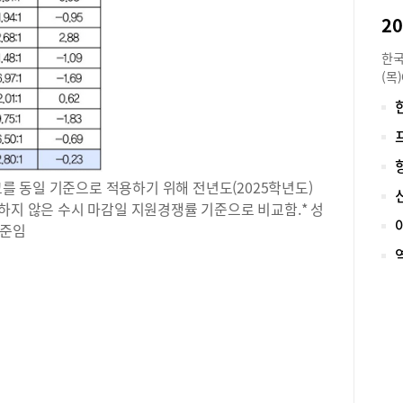
또한
2
구성
했습
한국
회장
(목
사이
능)
소통
5일
시를
학 
과정
수분
량을
어 
세일
교를 동일 기준으로 적용하기 위해 전년도(2025학년도)
도와
2학
하지 않은 수시 마감일 지원경쟁률 기준으로 비교함.* 성
와 
특)
받아
기준임
있었
점 
로도
별 
이를
참고
팅 
과 
학에
점수
로 
자 
마케
16
실제
49
관리
고시