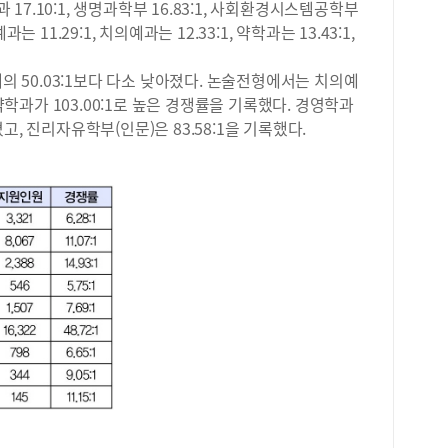
으로
과 17.10:1, 생명과학부 16.83:1, 사회환경시스템공학부
으면
수가
과는 11.29:1, 치의예과는 12.33:1, 약학과는 13.43:1,
준비
점 
게 
지로
하고
해의 50.03:1보다 다소 낮아졌다. 논술전형에서는 치의예
차이
데,
 약학과가 103.00:1로 높은 경쟁률을 기록했다. 경영학과
상위
습니
아졌고, 진리자유학부(인문)은 83.58:1을 기록했다.
것으
하루
윤리
내신
생활
즉시
시자
특히
응시
교재
세계
수능
구 
병행
사회
것이
만점
별로
과학
생활
음으
로 
다.
풀이
물리
투자
6점
은 
과학
족한
다.