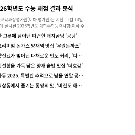
 학교 축제에서는 부스를 직접 기획하고 운영하며
026학년도 수능 채점 결과 분석
원들과 역할을 분담하고 문제를 해결하는 경험을
니다. 이와 함께 1학기 학급회장과 2학기 학급부
교육과정평가원(이하 평가원)은 지난 11월 13일
을 맡아 학급 운영을 도왔습니다. 친구들과 선생님
)에 실시된 2026학년도 대학수학능력시험(이하 수
에서 의견을 조율하고 행사를 준비하며 책임감과
 채점 결과를 12월 4일에 발표했고, 다음날인 12월
한 그릇에 담아낸 따끈한 돼지곰탕 ‘공탕’
 능력을 기를 수 있었고, 이러한 경험은 단순히 입
 수험생들에게 성적을 통지했다. 아울러 수험생 진
 위한 활동이 아니라 사람들과 함께 목표를 이루는
지도를 위해 ‘영역/과목별 등급 구분 표준점수 및 도
프리미엄 돈가스 양재역 맛집 ‘우원돈까스’
의 중요성을 배우는 계기가 되었습니다.Q 진로 역
포’ 자료도 공개했다. 2026학년도 수능은 특히 영
 쌓기 위해 읽었던 책이 궁금합니다.저는 리처드
향신료가 빚어낸 다채로운 인도 커리, ‘디얄로’
영역이 상당히 어려웠고, 평가원은 “영어 영역 난이
러와 캐스 선스타인의 『넛지』를 읽고 고등학교
 관련해 절대평가 체계에서 요구되는 적정 난이도
신선함을 가득 담은 양재 솥밥 맛집 ‘더호감’
년 독서 과목 학생부 세부능력 및 특기사항(이하 세
학습 부담 완화에 부합하지 못했다는 지적을 무겁게
을 풍성하게 채우며 저만의 진로 역량을 드러낼 수
아듀 2025, 특별한 추억으로 남을 연말 공연·전시
들이며, 수험생, 학부모 여러분께 심려를 끼쳐드린
습니다. 사람들의 선택이 아주 작은 환경 변화만으
깊이 사과드린다”고 사과문을 발표한 바 있다. 영역
역삼동에서 즐기는 통영의 맛, ‘비진도 해물뚝배기’
 달라질 수 있다는 내용이 특히 인상 깊었습니다.
표준점수 등급 컷, 영역별 만점자 수 등을 살펴봤다.
 통해 소비자의 행동을 이해하는 것이 기업의 마케
: 한국교육과정평가원 ‘2026학년도 수능 채점 결
전략에서 중요한 요소라는 점을 깨달았고, 행동경제
발표자료’, ‘2026학년도 수능 등급구분 점수 & 표준
도 관심을 갖게 되었습니다. 이후에는 이를 바탕으
’, ‘2026학년도 수능 표준점수 도수분포’수능 응시
가상의 브랜드를 기획하고, 소비자 심리를 반영한
493,896명, 재학생 333,102명, 졸업생 등
팅 전략을 직접 구상해 보며 책에서 배운 내용을
0,794명2026학년도 수능에 응시한 수험생은
 사례에 적용해 보는 경험을 했습니다. Q 학생부
3,896명으로 재학생은 333,102명, 졸업생과 검정
는 수시·정시를 대비하는 데 도움이 됐다고 했는
 합격자 등은 160,794명이었다. 영역별 응시자 수