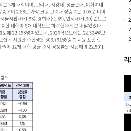
학은 5개 대학이며, 고려대, 서강대, 성균관대, 이화여대,
대입
승폭이 2.88로 가장 크고 고려대 상승폭은 0.05로 미미
비 
립대(-1.83), 경희대(-1.69), 연세대(-1.30) 순으로
로 
가 
상승한 대학이 8개 대학으로 하락한 대학보다 많았었다.
했던
도에 22,188명이었는데, 2026학년도에는 22,324명으
학,
시모집에 지원한 수험생은 503,791명(중복 지원 포함 합
대학
이 줄어 12개 대학 평균 수시 경쟁률은 지난해의 22.80:1
비를
경영
리
제 
니다
리 
쟁률>
을 
의 
배우
매력
와 
엇인
하며
형 
진행