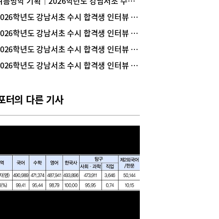
여름방학 기획｜2026학년도 강남서초 수시 합격생들의 공부 노하우
 경쟁력을 탄탄히 쌓았다. 한지호 학생의 대입 준
2026학년도 강남서초 수시 합격생 인터뷰 _ 가톨릭대 의예과 1학년 김수연(현대고 졸업)
이야기를 생생하게 전한다.Story ① 전공 선택과 진
역량 쌓기 Q 경영 분야로 진로를 설정하게 된 계기
2026학년도 강남서초 수시 합격생 인터뷰 _ 서울대 역사학부 1학년 구지우(압구정고 졸업)
궁금합니다.저는 처음부터 경영학과 진학을 목표로
2026학년도 강남서초 수시 합격생 인터뷰 _ 가톨릭대 의예과 1학년 임성윤(서울세종고 졸업)
 것은 아닙니다. 오히려 정치외교학, 심리학, 사회
 역사학 등 사회과학 전반에 관심이 많아 사회과학
2026학년도 강남서초 수시 합격생 인터뷰 _ 포항공과대학교 1학년 안지호(단대소프트고 졸업)
 진학을 고민하기도 했습니다. 그러던 중 수시 준
 위해 학교생활기록부(이하 학생부)를 관리하면서
학은 사람의 심리와 사회 현상을 이해하고 이를 실
포터의 다른 기사
기업 경영에 적용하는 학문이라는 점을 알게 되었습
. 특히 경영학과의 세부 전공 중 마케팅과 인사관
분야는 심리학과 사회학 등 다양한 사회과학적 지식
활용한다는 점이 매우 흥미롭게 다가왔습니다. 하나
학문만 깊게 배우기보다 여러 분야의 지식을 폭넓게
고 이를 실제 문제 해결에 응용할 수 있다는 점에
을 느껴 경영학에 관심을 갖게 되었습니다.Q 수시
정시를 동시에 준비했는데, 기억에 남는 활동은 무
가요?저는 디지털융합탐구 동아리 부장으로 활동
 동아리 운영과 신입 부원 모집을 총괄했고, 생성
AI를 활용한 콘텐츠 제작과 영어 앱 리뷰 활동 등을
하며 협업 능력과 기획력을 기를 수 있었습니다.