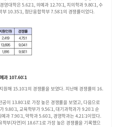
를 
대학은 5.62:1, 의예과 12.70:1, 치의학과 9.80:1, 수
수학
응시
공학부 10.35:1, 첨단융합학부 7.58:1의 경쟁률이었다.
선택
자 
가장
20
준으
만점
사회
14
이 
변별
잘 
14
구 
명으
합니
다.
해지
다.
국어
남학
질 
78
과 107.60:1
적 
한다
2학
였다
 지원해 15.10:1의 경쟁률을 보였다. 지난해 경쟁률의 16.
문제
로 
저는
년도
와 
이 13.80:1로 가장 높은 경쟁률을 보였고, 다음으로
<2
학습
.80:1, 교육학부가 9.56:1, 대기과학과가 9.20:1 순
사회
한 
과 7.90:1, 약학과 5.60:1, 경영학과는 4.21:1이었다.
탐구
했을
로 
(자연)이 18.67:1로 가장 높은 경쟁률을 기록했으
파&