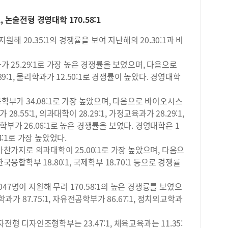
든 
점자
사 
 논술전형 경영대학 170.58:1
었다
자신
두 
헷갈
지원해 20.35:1의 경쟁률을 보여 지난해의 20.30:1과 비
자는
두고
인원
지를
만점
25.29:1로 가장 높은 경쟁률을 보였으며, 다음으로
생각
Ⅱ가
89:1, 물리학과가 12.50:1로 경쟁률이 높았다. 경영대학
하는
0.
였는
구 
검할
가 34.08:1로 가장 높았으며, 다음으로 바이오시스
과학
모의
.55:1, 의과대학이 28.29:1, 가정교육과가 28.29:1,
급 
서 
학부가 26.06:1로 높은 경쟁률을 보였다. 경영대학은 1
으로
것보
수능
4:1로 가장 높았었다.
제를
능에
가지로 의과대학이 25.00:1로 가장 높았으며, 다음으
적이
명으
로벌한국융합학부 18.80:1, 국제학부 18.70:1 등으로 경쟁률
푸는
영역
국사
47명이 지원해 무려 170.58:1의 높은 경쟁륭를 보였으
응시
학과가 87.75:1, 자유전공학부가 86.67:1, 정치외교학과
사 
였다
과 
전형 디자인조형학부는 23.47:1, 체육교육과는 11.35: