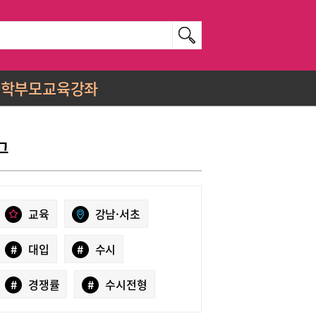
학부모교육강좌
그
교육
강남·서초
#
대입
#
수시
#
경쟁률
#
수시전형