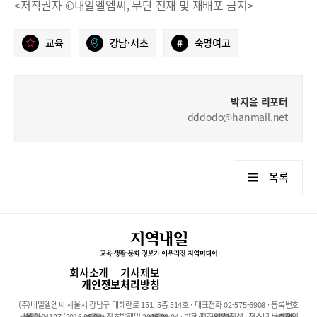
<저작권자 ©내일엘엠씨, 무단 전재 및 재배포 금지>
교육
강남·서초
#
숙명여고
박지윤 리포터
dddodo@hanmail.net
목록
회사소개
기사제보
개인정보처리방침
(주)내일엘엠씨 서울시 강남구 테헤란로 151, 5층 514호 · 대표전화 02-575-6908 · 등록번호
서울 아04127 (2016.08.04) 최초발행일 2016.08.04 · 발행·편집인:석진성 · 청소년 보호책임