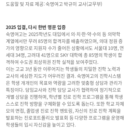
도움말 및 자료 제공: 숙명여고 박규미 교사(교무부)
2025 입결, 다시 한번 명문 입증
숙명여고는 2025학년도 대입에서 의·치·한·약·수의 등 의약학
계열에서만 무려 85명의 합격자를 배출하였으며, 의대 정원 증
가의 영향으로 지원자 수가 줄어든 상황에서도 서울대 10명, 연
세대 34명, 고려대 41명으로 SKY 대학에 총 85명의 학생이 합
격하여 수도권 최상위권 진학 실적을 보여주었다.
이는 고교 3년 동안 이루어지는 학생들의 치밀한 진학 노력과
교사의 세심한 지도가 어우러진 결과. 숙명여고의 진학시스템
은 학생 개개인의 목표와 역량을 고려한 맞춤형 상담과 관리가
특징이다. 담임교사와 진학 담당 교사가 협력하여 정기적으로
개별 상담을 진행하며, 학년별 진로 진학 프로그램을 통해 학생
스스로 진학 방향을 구체화할 수 있도록 돕는다. 또한 학교 자체
모의 면접, 졸업생 진로 진학 멘토링, 자신의 진로 진학 계획을
발표하는 진로포트폴리오 발표회 등 다양한 프로그램을 운영해
학생들의 입시 자신감을 높이고 있다.