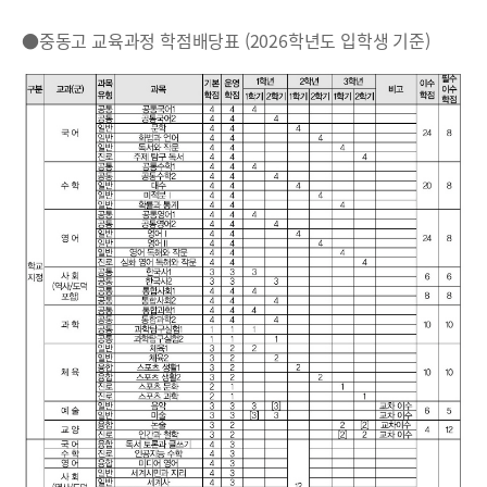
●중동고 교육과정 학점배당표 (2026학년도 입학생 기준)