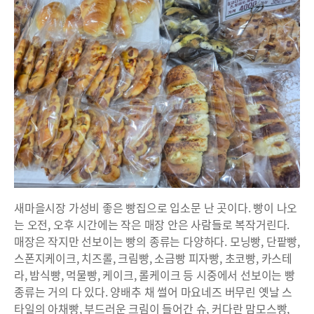
새마을시장 가성비 좋은 빵집으로 입소문 난 곳이다. 빵이 나오
는 오전, 오후 시간에는 작은 매장 안은 사람들로 복작거린다.
매장은 작지만 선보이는 빵의 종류는 다양하다. 모닝빵, 단팥빵,
스폰지케이크, 치즈롤, 크림빵, 소금빵 피자빵, 초코빵, 카스테
라, 밤식빵, 먹물빵, 케이크, 롤케이크 등 시중에서 선보이는 빵
종류는 거의 다 있다. 양배추 채 썰어 마요네즈 버무린 옛날 스
타일의 아채빵, 부드러운 크림이 들어간 슈, 커다란 맘모스빵,