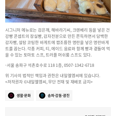
시그니처 메뉴로는 검은깨, 해바라기씨, 크렌베리 등을 넣은 건
강빵 콘셉트의 잠실빵, 감자전분으로 만든 쫀득하면서 담백한
감자빵, 설탕 코팅한 바게트에 짭조름한 명란을 넣은 명란바게
트를 꼽는다. 각종 커피, 티, 에이드 음료와 함께 빵과 곁들여 먹
을 수 있는 토마토 스프, 트러플 머쉬룸 스프도 있다.
-서울 송파구 석촌호수로 118 1층, 0507-1342-6718
위 기사의 법적인 책임과 권한은 내일엘엠씨에 있습니다.
<저작권자 ©내일엘엠씨, 무단 전재 및 재배포 금지>
생활·문화
송파·강동·광진