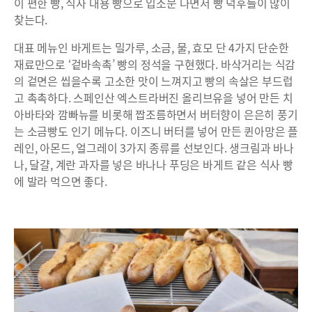
이 편한 빵, 식사 대용 빵으로 입소문 나면서 빵 덕후들이 많이
찾는다.
대표 메뉴인 바게트는 밀가루, 소금, 물, 효모 단 4가지 단순한
재료만으로 ‘겉바속촉’ 빵의 정석을 구현했다. 바삭거리는 식감
의 겉면은 씹을수록 고소한 맛이 느껴지고 빵의 속살은 부드럽
고 촉촉하다. 스페인산 엑스트라버진 올리브유을 넣어 만든 치
아바타와 깜빠뉴를 비롯해 짭조름하면서 버터향이 은은히 풍기
는 소금빵도 인기 메뉴다. 이즈니 버터를 넣어 만든 퀸아망은 플
레인, 아몬드, 얼그레이 3가지 종류를 선보인다. 생크림과 바나
나, 달걀, 계란 과자를 넣은 바나나 푸딩은 바게트 같은 식사 빵
에 발라 먹으면 좋다.