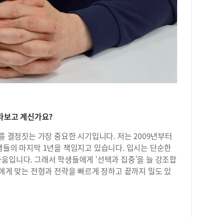
돌돌
리고
않고
머니
드럽
게 
그리
아 
한 
곡밥
밥과
바라보고 계신가요?
“밥
솥밥
를 결정짓는 가장 중요한 시기입니다. 저는 2009년부터
을 
생들의 마지막 1년을 책임지고 있습니다. 입시는 단순한
찌개
움입니다. 그래서 학생들에게 ‘선택과 집중’을 늘 강조합
짜 
신에게 맞는 전형과 전략을 빠르게 정하고 끝까지 밀도 있
반찬
런 
머니
싶어
행복