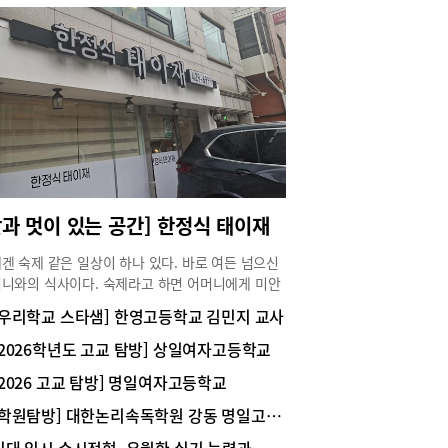
맛과 멋이 있는 공간] 한정식 태이재
겐 숙제 같은 일상이 하나 있다. 바로 여든 넘으신
니와의 식사이다. 숙제라고 하면 어머니에게 미안
마음이 들지만, 매번 숙제 검사를 받는 듯한 깐깐한
[우리학교 스타샘] 한영고등학교 김민지 교사
 후기를 들어야 하니 엄청 고난도 숙제이긴 하다.
과 허리가 좋지 않은 어머니와의 외식은 고려해야
[2026학년도 고교 탐방] 상일여자고등학교
것이 한둘이 아니다. 주차가 가능해야 하고, 좌식 테
[2026 고교 탐방] 명일여자고등학교
만 있는 곳은 안 된다. 또, 언젠가부터 매운 음식을
 못하셔서 너무 매운 메뉴도 제외시켜야 하고 고기
[학원탐방] 대한논리속독학원 강동 명일고덕 교육원 / 하남 미사강일 교육원
나 회도 안 된다.그래서 찾는 곳이 한정식. 친구의