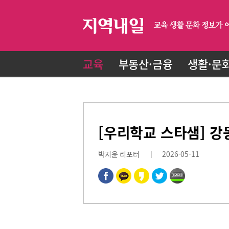
교육
부동산·금융
생활·문
[우리학교 스타샘] 강
박지윤 리포터
2026-05-11