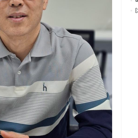
소개
도 
발렛
어도
주차
가니
간에
을 
지인
2만
뭔가
번에
않는
함된
로 
과 
다르
맛있
했다
에 
에 
다.