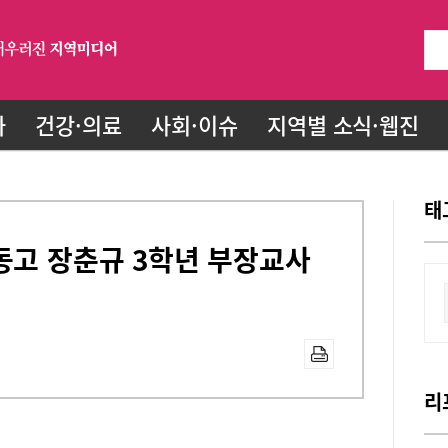
화
건강·의료
사회·이슈
지역별 소식·웹진
태
동고 장춘규 3학년 부장교사
리