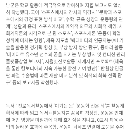
남군은 학교 활동에 적극적으로 참여하며 자율 보고서도 열심
히 작성했다. 국어 ‘스포츠에서의 감시와 역감시’ ‘문학과 스포
츠에서의 감정 표현 방식 비교’, 수학 ‘근육 성장과 운동량의 관
계’, 생활과 윤리 ‘스포츠에서의 계약적 의무와 사회적 책임: 사
회계약론의 시각으로 본 팀 스포츠’, 스포츠개론 ‘운동이 학업
성취에 미치는 영향’, 체육 지도법 ‘빅데이터와 인공지능(AI) 기
술을 활용한 경기력 향상 및 부상 방지 방안 탐구’, 동아리 활동
‘데이터로 유소년 선수의 꿈을 지키는 부상 방지 및 컨디션 관리
플랫폼창업 보고서’, 자율및진로활동 ‘세계시민 프로젝트(체육
을 통한 캄보디아의 지속 가능한 발전 기여 방안)’ ‘반월상 연골
판 파열 수술법에 따른 재활 비교 분석 및 최적의 회복 전략 탐
구’ 등의 보고서를 작성했다.
독서 : 진로독서활동에서 ‘이기는 몸’ ‘운동화 신은 뇌’를 활동계
획서에 따라 읽고 독서ㅍ활동지를 꼼꼼히 작성함. 운동은 인체
에 어떤 영향을 미칠까에 대해 호기심을 지니고, 0교시 체육 수
업의 놀라운 효과에 주목함. 운동이 뇌세포 연결에 도움을 주어