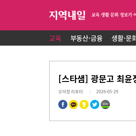
교육
부동산·금융
생활·문
[스타샘] 광문고 최윤
오미정 리포터
2026-05-29