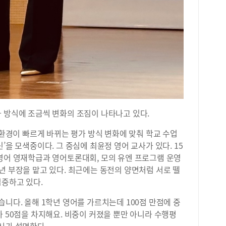
성이
지 
괜찮
는 
고 
변경
능최
신설
성균
어,
 방식에 조금씩 변화의 조짐이 나타나고 있다.
원율
교과
 환경이 빠르게 바뀌는 평가 방식 변화에 맞춰 학교 수업
합격
’을 모색중이다. 그 중심에 최윤정 영어 교사가 있다. 15
유형
 영어 영재학급과 영어토론대회, 모의 유엔 프로그램 운영
수능
이수
년 부장을 맡고 있다. 최근에는 동전의 양면처럼 서로 뗄
해 
집중하고 있다.
인해
유전
습니다. 올해 1학년 영어를 가르치는데 100점 만점에 중
모두
가 50점을 차지해요. 비중이 커졌을 뿐만 아니라 수행평
˙약