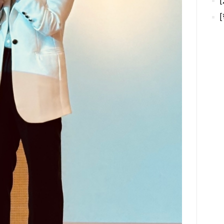
평가
중심
않다
특에
합격
볼 
하고
한 
는 
실험
계 
열 
대와
기 
있다
선발
사)
대다
이 
높다
칠지
고 