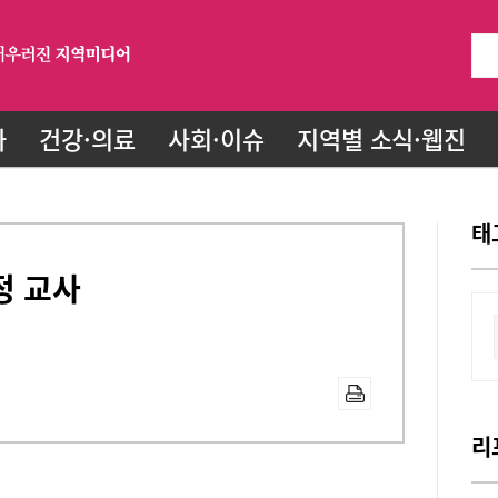
화
건강·의료
사회·이슈
지역별 소식·웹진
태
정 교사
리