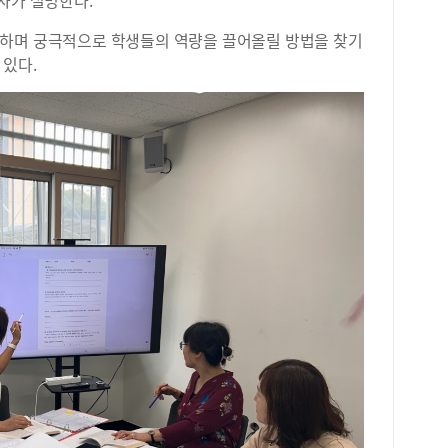
사가 설명한다.
등급
등급
가하며 궁극적으로 학생들의 역량을 끌어올릴 방법을 찾기
적용
 있다.
더해
다.
게 
안해
나 
를 
며 
에서
의 
올해
이다
해 
모두
포인
때 
하고
기준
들의