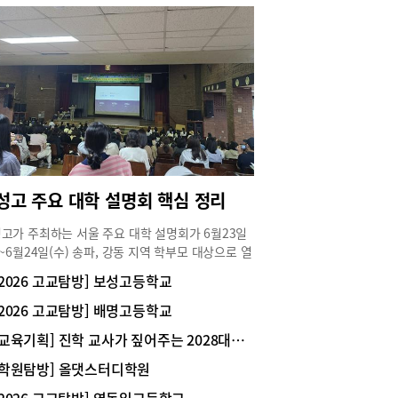
성고 주요 대학 설명회 핵심 정리
고가 주최하는 서울 주요 대학 설명회가 6월23일
)~6월24일(수) 송파, 강동 지역 학부모 대상으로 열
. 대학별 입학사정관들이 강조한 올해 입시의 전형
[2026 고교탐방] 보성고등학교
특징을 소개한다.▪경희대올해 입시에서는 학폭 반영
강화했고 출결의 중요성이 커졌으며 사회계 논술고
[2026 고교탐방] 배명고등학교
문제가 3개 문항에서 2개로 줄어들었는데 수리논술
[교육기획] 진학 교사가 짚어주는 2028대입 핵심 정리
을 폐지하고 도표, 통계 등이 포함된 제시문을 활
 통합교과형 논술 유형으로 출제된다는 점이 주요
[학원탐방] 올댓스터디학원
 사항이다.학종 자율 ˙자유전공학부 지원자 서류