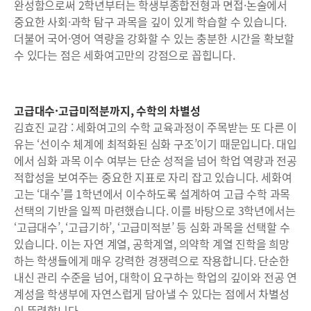
완성함으로써 2학년부터는 학생부종합전형과 면접·논술에서
중요한 사회·과학 탐구 과목을 깊이 있게 학습할 수 있습니다.
더불어 국어·영어 역량을 강화할 수 있는 충분한 시간을 확보할
수 있다는 점은 세화여고만의 강점으로 꼽힙니다.
고급대수·고급미적분까지, 수학의 차별성
김효진 교감 : 세화여고의 수학 교육과정이 주목받는 또 다른 이
유는 ‘선이수 체계에 최적화된 심화 구조’이기 때문입니다. 대입
에서 심화 과목 이수 여부는 단순 성적을 넘어 학업 역량과 전공
적합성을 보여주는 중요한 지표로 자리 잡고 있습니다. 세화여
고는 ‘대수’를 1학년에서 이수하도록 설계하여 고급 수학 과목
선택의 기반을 일찍 마련했습니다. 이를 바탕으로 3학년에서는
‘고급대수’, ‘고급기하’, ‘고급미적분’ 등 심화 과목을 선택할 수
있습니다. 이는 자연 계열, 공학계열, 의약학 계열 진학을 희망
하는 학생들에게 매우 강력한 경쟁력으로 작용합니다. 단순한
내신 관리 수준을 넘어, 대학이 요구하는 학업의 깊이와 전공 연
계성을 학생부에 자연스럽게 담아낼 수 있다는 점에서 차별성
이 뚜렷합니다.