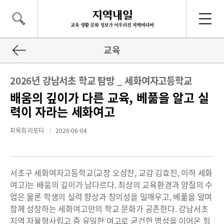
교육
2026년 강남서초 학교 탐방 _ 세화여자고등학교
배움의 깊이가 다른 교육, 베풂을 알고 실
력이 자라는 세화여고
피옥희 리포터
2026-06-04
서초구 세화여자고등학교(교장 오삼찬, 교감 김효진, 이하 세화
여고)는 배움의 깊이가 남다르다. 최상의 교육환경과 양질의 수
업은 물론 학생의 실력 향상과 창의성을 일깨우고, 베풂을 알며
함께 성장하는 세화여고만의 학교 문화가 공존한다. 강남서초
지역 자율형사립고 중 유일한 여고로 굳건한 명성을 이어온 힘