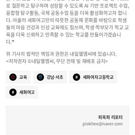
로 질문하고 탐구하며 성장할 수 있도록 AI 기반 프로젝트 수업,
융합형 탐구활동, 국제 공동수업 등을 더욱 활성화하고자 합니
다. 아울러 세화여고만의 따뜻한 공동체 문화를 바탕으로 학생
들의 마음 건강과 인성 교육에도 힘쓰며, 학생·학부모가 학교 교
육을 더욱 신뢰하고 만족할 수 있는 학교를 만들어가겠습니
다.❞
위 기사의 법적인 책임과 권한은 내일엘엠씨에 있습니다.
<저작권자 ©내일엘엠씨, 무단 전재 및 재배포 금지>
교육
강남·서초
#
세화여자고등학교
#
세화여고
피옥희 리포터
piokhee@naver.com