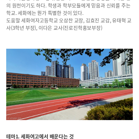
의 원천이기도 하다. 학생과 학부모들에게 믿음과 신뢰를 주는
학교. 세화에는 뭔가 특별한 것이 있다.
도움말 세화여자고등학교 오삼찬 교장, 김효진 교감, 유태혁 교
사(3학년 부장), 이다은 교사(진로진학홍보부장)
테마1. 세화여고에서 배운다는 것