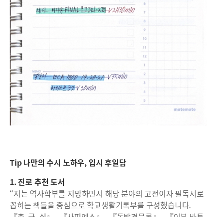
Tip 나만의 수시 노하우, 입시 후일담
1. 진로 추천 도서
“저는 역사학부를 지망하면서 해당 분야의 고전이자 필독서로
꼽히는 책들을 중심으로 학교생활기록부를 구성했습니다.
『총, 균, 쇠』 , 『사피엔스』 , 『동방견문록』 , 『이븐 바투