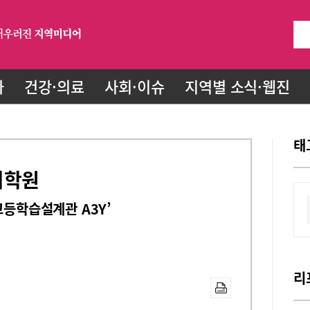
화
건강·의료
사회·이슈
지역별 소식·웹진
태
디학원
고등학습설계관 A3Y’
리