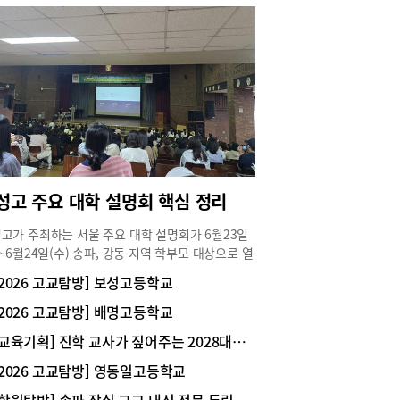
성고 주요 대학 설명회 핵심 정리
고가 주최하는 서울 주요 대학 설명회가 6월23일
)~6월24일(수) 송파, 강동 지역 학부모 대상으로 열
. 대학별 입학사정관들이 강조한 올해 입시의 전형
[2026 고교탐방] 보성고등학교
특징을 소개한다.▪경희대올해 입시에서는 학폭 반영
강화했고 출결의 중요성이 커졌으며 사회계 논술고
[2026 고교탐방] 배명고등학교
문제가 3개 문항에서 2개로 줄어들었는데 수리논술
[교육기획] 진학 교사가 짚어주는 2028대입 핵심 정리
을 폐지하고 도표, 통계 등이 포함된 제시문을 활
 통합교과형 논술 유형으로 출제된다는 점이 주요
[2026 고교탐방] 영동일고등학교
 사항이다.학종 자율 ˙자유전공학부 지원자 서류