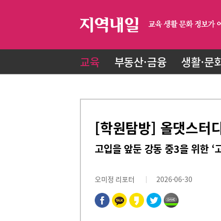
교육
부동산·금융
생활·문
[학원탐방] 올댓스터
고입을 앞둔 강동 중3을 위한 ‘
오미정 리포터
2026-06-30