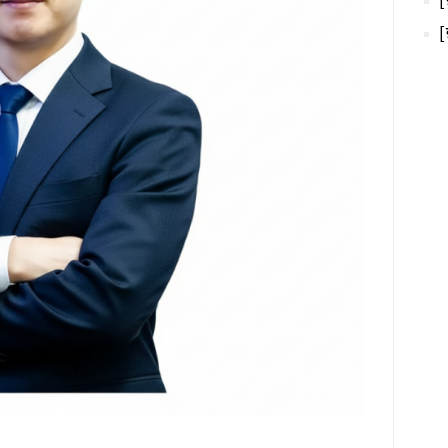
평가
중심
않다
특에
합격
볼 
하고
한 
는 
실험
계 
열 
대와
기 
있다
선발
사)
대다
이 
높다
칠지
고 