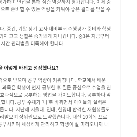
평가하며 면접을 통해 심층 역량까지 평가합니다. 이제 중
등급
합적으로 준비할 수 있는 역량을 키워야 좋은 결과를 얻을 수
등급
적용
더해
. 중간, 기말 정기 고사 대비부터 수행평가 준비와 학생
다.
동까지 고교 생활은 숨가쁘게 지나갑니다. 중3은 지금부터
게 
안해
 시간 관리법을 터득해야 합니다.
나 
를 
며 
들을 어떻게 바뀌고 성장했나요?
에서
의 
합적으로 받으며 공부 역량이 키워집니다. 학교에서 배운
올해
 과목은 학생이 먼저 공부한 후 질문 중심으로 수업을 진
이다
해 
는 효과적으로 공부하는 방법을 가이드합니다. 공부하다 막
모두
합니다. 공부 주체가 ‘나’로 바뀌면서 아이들의 실력은
포인
둡니다. 지난해 서울대, 연대, 한양대 합격한 재원생들도
때 
리받으며 상위권으로 도약했습니다. 내신 10회독 프로
하고
 공부시키며 세심하게 관리하고 학생이 잘 따라오니까 내
기준
들의