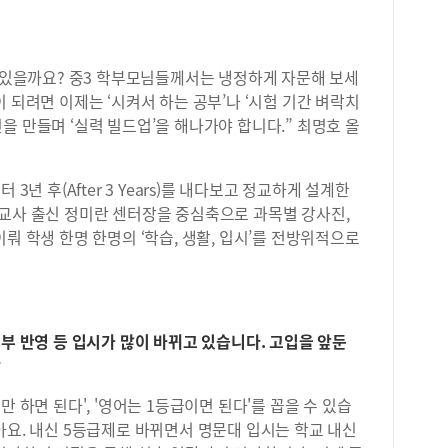
성이
지 
괜찮
서 있을까요? 중3 학부모님들께서는 냉정하게 자문해 보세
는 
 되려면 이제는 ‘시켜서 하는 공부’나 ‘시험 기간 벼락치
고 
변경
을 만들며 ‘실력 빌드업’을 해나가야 합니다.” 최명호 올
능최
신설
성균
3년 후(After 3 Years)를 내다보고 정교하게 설계한
어,
어교사 출신 정미란 센터장을 중심축으로 과목별 강사진,
원율
뤄 학생 한명 한명의 ‘학습, 생활, 입시’를 전방위적으로
교과
합격
유형
수능
이수
생부 반영 등 입시가 많이 바뀌고 있습니다. 고입을 앞둔
해 
?
인해
유전
 하면 된다', '영어는 1등급이면 된다'를 꼽을 수 있습
모두
아요. 내신 5등급제로 바뀌면서 명문대 입시는 학교 내신
˙약