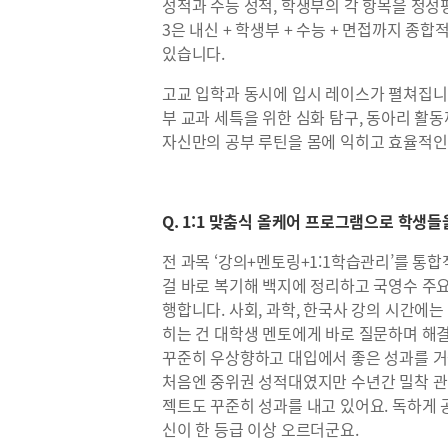
성적과 수능 성적, 학생부의 각 항목을 정성
3은 내신 + 학생부 + 수능 + 면접까지 종
있습니다.
고교 입학과 동시에 입시 레이스가 펼쳐집니다
부 교과 세특을 위한 심화 탐구, 동아리 활
자신만의 공부 루틴을 몸에 익히고 효율적인
Q. 1:1 맞춤식 올케어 프로그램으로 학생
전 과목 ‘강의+멘토링+1:1학습관리’를 통
걸 바로 복기해 백지에 정리하고 국영수 주요
행합니다. 사회, 과학, 한국사 강의 시간에
히는 건 대학생 멘토에게 바로 질문하며 해결
꾸준히 우상향하고 대입에서 좋은 성과를 거
처음엔 중위권 성적대였지만 수년간 밀착 관
젝트도 꾸준히 성과를 내고 있어요. 독하게
신이 한 등급 이상 오르더군요.