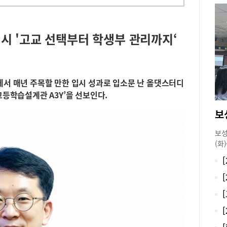
입시 '고교 선택부터 학생부 관리까지‘
에서 매년 주목할 만한 입시 성과로 입소문 난 올댓스터디
고등학습설계관 A3Y’을 선보인다.
보
보성
(화
렸다
별 
을 
사 
문항
용한
변경