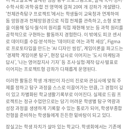
수학·사회·과학·융합 전 영역에 걸쳐 20여 개 강좌가 개설됐다.
‘천체관측탐구 프로젝트’에서는 학생들이 교육청과 연계하여
돔 망원경과 천체망원경으로 직접 천체를 관측하고, 소형 로봇
을 이용해 일식·월식의 원리를 직접 재현해 보는 등 과학 원리를
공학적으로 구현하는 활동까지 경험한다. 이 밖에도 피코 센서
로 데이터를 수집·분석하는 ‘데이터로 여는 과학 세상’, Figma
로 프로토타입을 만드는 ‘AI 디자인 씽킹’, 게임이론을 파고드는
‘경제학 게임이론 탐구’, 현장 답사로 이어지는 ‘도시 마케팅과
답사’, ‘나는 영어잡지사 기자’ 등 조사·실험·제작·답사·발표로
이어지는 프로젝트형 강좌가 다채롭게 운영된다.
이러한 활동은 학생 개개인이 자신의 진로와 관심사에 맞춰 주
제를 정하고 탐구 과정을 스스로 이끌어가는 만큼, 그 경험이 깊
이 있고 차별화된 학교생활기록부로 이어진다. 실제로 드림 프
로젝트는 정규 수업만으로는 담기 어려운 학생별 탐구 역량과
성장 과정을 생생하게 기록할 수 있는 통로가 되어, 학생부종합
전형을 준비하는 학생들에게 든든한 밑바탕이 되고 있다.
잠실고는 학생 자치가 살아 있는 학교다. 학생회에서는 기존에