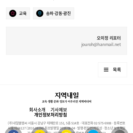
교육
송파·강동·광진
오미정 리포터
jouroh@hanmail.net
목록
회사소개
기사제보
개인정보처리방침
(주)내일엘엠씨 서울시 강남구 테헤란로 151, 5층 514호 · 대표전화 02-575-6908 · 등록번호
서울 아04127 (2016.08.04) 최초발행일 2016.08.04 · 발행·편집인:석진성 · 청소년 보호책임