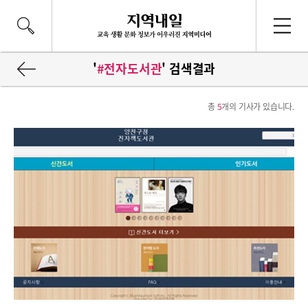
'
#전자도서관
' 검색결과
총
5
개의 기사가 있습니다.