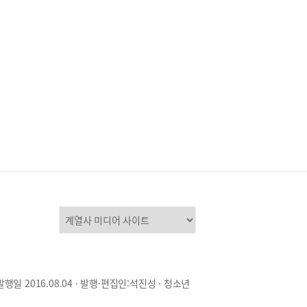
발행일 2016.08.04 · 발행·편집인:석진성 · 청소년