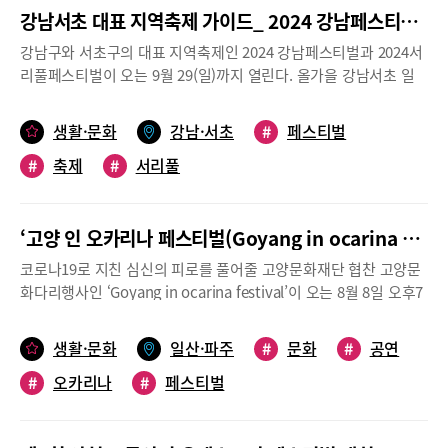
강남서초 대표 지역축제 가이드_ 2024 강남페스티벌 & 2024 서리풀페스티벌
강남구와 서초구의 대표 지역축제인 2024 강남페스티벌과 2024서
리풀페스티벌이 오는 9월 29(일)까지 열린다. 올가을 강남서초 일
대를 화려하게 수놓을 강남페스티벌과 서리풀페스티벌의 주요 행
사 일정을 소개한다.자료 참고 및 사진 출처 강남구청 & 비짓 강남
생활·문화
강남·서초
#
페스티벌
(https://visitgangnam.net/gnfestival2024/), 서초구청 & 2024
#
축제
#
서리풀
서리풀페스티벌(https://seoripul.org/), 서울문화포털, 대한민국
구석구석2024 강남페스티벌 K-팝부터 미식, 패션페스타 등 글로벌
K문화 축제, 오직 강남에서!2024 강남페스티벌은 올해로 13회째를
‘고양 인 오카리나 페스티벌(Goyang in ocarina festival)’
맞는 강남의 대표 문화축제로, 지난 2월 22일 ‘제12회 대한민국 축
제콘텐츠’ 대상을 수상한 바 있다. 올해 열리는 2024 강남페스티벌
코로나19로 지친 심신의 피로를 풀어줄 고양문화재단 협찬 고양문
은 강남의 허브인 코엑스 펼쳐지는 4일간의 콘서트와 미식여행 &
화다리행사인 ‘Goyang in ocarina festival’이 오는 8월 8일 오후7
K-컬처존, 패션의 메카 압구정로데오에서 펼쳐지는 패션 페스타, 강
시 고양노루목야외극장에서 열린다. 올해의 부 주제는 음악과 화합
남 전역에서 펼쳐지는 전시, 버스킹, 심야영화제, 그리고 10월 3일
이란 모티브로 현준민 기타리스트의 기타 연주, 유은경 오카리나
생활·문화
일산·파주
#
문화
#
공연
개최되는 국제평화마라톤까지 오직 강남에서만 즐길 수 있는 다채
연주자, 임소영 오카리나 연주자, 꿈꾸는 오카리나ᆞ, 파랑새오카리
로운 프로그램이 마련되어 있다. ●일시 : 9월 26일(목)~29일(일)
#
오카리나
#
페스티벌
나의 오카리나 연주와 통기타 듀오 헬로유기농의 협연으로 코로나
●장소 : 코엑스 동측광장, 압구정로데오거리 ●주관 : 강남구
19로 지친 시민들의 마음을 어루만져주는 힐링 타임 콘서트로 꾸며
청 2024 서리풀페스티벌반포대로 일대, 문화·음악·축제의 거리로
질 예정이다. 이번 공연은 오카리나와 기타의 협연, 오카리나와 노
변신 서리풀페스티벌은 2015년 처음으로 개최된 이후 지난해까지