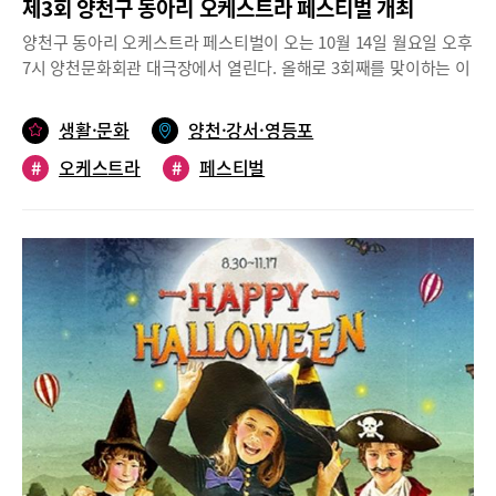
제3회 양천구 동아리 오케스트라 페스티벌 개최
래의 하모니로 그동안 문화공연에 목말랐던 시민들에게 단비처럼
6회에 걸쳐 개최되었고, 2024 서리풀페스티벌로 7회째를 맞았다.
반가운 기회가 될 것으로 기대된다. 공연문의 1577-7766(아람누리)
양천구 동아리 오케스트라 페스티벌이 오는 10월 14일 월요일 오후
서리풀페스티벌은 서초구의 대표 축제이자 전국에서도 손꼽히는
7시 양천문화회관 대극장에서 열린다. 올해로 3회째를 맞이하는 이
도심형 음악축제로 자리매김하고 있으며, 매년 수준 높은 공연과 지
번 행사는 양천구청과 양천구 오케스트라 연합회가 주최하고 ‘앰엔
상 최대 스케치북(거리 드로잉) 등 다채로운 프로그램을 선보인다.
피(M&P)챔버오케스트라(단장 강현주)’가 주관한다.지역 내 초중고
반포대로 일대를 문화의 거리, 음악의 거리, 축제의 거리로 수놓는
생활·문화
양천·강서·영등포
등학교 오케스트라 8개 팀이 무대를 꾸민다. 갈산초등학교, 신서초
서리풀페스티벌은 일 년에 단 이틀, 10차선 반포대로에서 다양한
#
오케스트라
#
페스티벌
등학교, 목동중학교, 목운중학교, 월촌중학교, 양정고등학교와 함께
공연과 체험을 즐길 수 있다. ●일시 : 9월 28일(토) 00:00~ 9월 30
고등학교 연합 동아리, 양천 청소년 교향악단이 참여한다. 이번 페
일(월) 04:00●장소 : 반포대로(서초역~서초3동사거리, 약 900m) *
스티벌에서는 대중들에게 널리 알려진 곡에서부터 수준 높은 클래
차 없는 거리 교통통제●주최/주관 : 서초구청/서초문화재단
식 음악에 이르기까지 다양한 음악들을 감상할 수 있다.엠앤피챔버
오케스트라가 기획한 동아리 오케스트라 페스티벌은 아마추어 연
주단체에게 큰 무대에 설 수 있는 기회를 제공한다는 취지에서 마련
되었다.문의 양천구청 02-2620-3404 / 엠엔피챔버 070-8740-5354