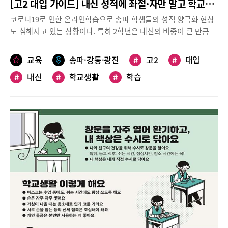
[고2 대입 가이드] 내신 성적에 좌절·자만 말고 학교생활과 학습에 더 집중
을 다잡았다고.공부를 어떻게 해야 하는지 막막했다. 제일 먼저 공
성을 담보로 한 것이라고 봐야 합니다. 수행평가는 과목마다 시기와
부법에 관한 책과 영상을 찾아보고 공부 잘하는 친구를 벤치마킹하
코로나19로 인한 온라인학습으로 송파 학생들의 성적 양극화 현상
내용도 다르므로 꼭 일정을 따로 정리해 두어서 잊지 않고 해내야
며 ‘내게 맞는 공부법‘을 익혀나갔다. 계획표를 세웠고 매일 무조건
도 심해지고 있는 상황이다. 특히 2학년은 내신의 비중이 큰 만큼
합니다. 스스로 일정을 정리하고, 계획을 미리 세워두는 것이 좋습
3시간 이상 책상 앞에 앉았다.기초가 아예 없었던 수학은 막막했다.
학습 집중력이 그 어느 때보다 필요한 때. 하지만 성적관리를 제대
니다.③ 적극적인 학교생활상문고는 각종 아카데미와 진로 체험 프
교과서에 나오는 기본 문제조차 풀지 못하는 수준이었지만 기초 개
로 하지 못한 학생들이 속출하고 있고, 이는 입시에 대한 불안감으
로그램들이 매우 많습니다. 저는 학교생활을 즐겁게 하기 위해 최대
교육
송파·강동·광진
#
고2
#
대입
념과 풀이법을 무작정 암기했다.기초부터 우직하게 공부해 최상위
로 이어지고 있다. 이러한 상황에서 2022학년도 대입을 어떻게 대
한 많이 참여했습니다. 각종 경시대회도 경험을 위해 참여했습니다.
권 성적으로 끌어올린 이양에게 내신 관리 필살기를 묻자 ‘교과서-
#
내신
#
학교생활
#
학습
비해야 할까?청어람수학원 대입 다빈치관 신기정 원장과 고스에듀
제가 알고 있는 것을 확인하는 차원에서도, 다른 친구들 수준을 알
평가문제집과 자습서 풀기-기출문제 분석’ 3단계 공부법을 들려준
고승현 원장이 송파 고2 대입을 가이드한다.도움말 청어람수학원
아보는 것도 도움이 됩니다. 대신 시험을 보고 나면 기억에 남는 문
다. “꼼꼼하게 필기한 교과서를 반복해서봅니다. 처음에는 시간이
대입 다빈치관 신기정 원장, 고스에듀 고승현 원장고2 성적 양극화
제와 풀이, 내용 정리를 해서 담임선생님께 보고했습니다. 그것은
많이 걸리지만 두 번, 세 번 반복 횟수가 쌓일수록 시간이 단축되고
현상 뚜렷, 자기관리가 핵심익숙하기만 했지 그 중요성을 제대로 인
다시 제가 무엇을 공부해야 할지를 확인하는 좋은 기회가 되었습니
나중에는 교과서를 달달 외울 정도까지 됩니다.”이양 공부법의 핵
지하지 못했던 대면학습. 대면학습의 경우 교사가 학생들의 학업 내
다. 또, 학생회에서 하는 각종 이벤트에도 적극적으로 참여하고 봉
심은 ‘반복 학습과 암기’다. “문제집에 직접 풀지 않고 노트에 답을
용에 대한 수용의 정도를 현장에서 파악해 학생들의 상황에 따른 직
사 활동도 적극적으로 참여했습니다. 수업 시간 발표에도 무조건 참
적고 채점 후 틀렸거나 헷갈리는 부분은 체크하고 각각의 선지와 핵
접적 관여가 가능하다. 하지만 코로나19로 인해 학교에서의 비대면
여했는데, 그래서 지금 저는 학생부에 적을 내용이 넘쳐서 어떤 내
심을 정리해 놓습니다. 그 후 다시 한번 문제를 풀어봅니다. 3번째
수업 비중이 증가하면서 학생들의 학습상황에 교사의 직접적 관여
용을 더 우선시하고 어떻게 적는 것이 제 진로에 도움이 될지를 행
복습할 때는 문제집에 직접 풀지요.”그에게는 두 권의 정리노트가
가 힘든 상황. 개별학생들의 성취도차이에서 양극화 현상이 커지고
복하게 고민하고 있습니다. 그러니 여러분도 최선을 다해서 학교생
있다. A4사이즈 노트에는 문제를 풀거나 틀린 부분들을 정리해 놓
있는 이유다.코로나19의 종식일이 정해져있다면 양극화된 성적의
활을 하세요. 기록은 덤으로 따라옵니다.세화여자고등학교 이서윤
는다. 또 다른 손바닥만한 크기의 노트에는 여러 본 공부해도 헷갈
편차를 어떻게든 줄일 수 있을 것이다. 하지만 문제는 언제까지 이
학생(예비 고2)① 첫 시험 중압감 슬기롭게 극복처음 고등학교에 입
리는 부분과 달달 암기할 요점을 요약해 늘 가지고 다니면서 틈날
어질지 모르는 현 코로나상황에서 고2 학생들에게 학습의 흐름을
학하고 1학기 중간고사를 보게 되었는데 생각했던 것에 비해 시험
때마다 본다.내신 시험을 잘 보았든 못 보았든 리뷰와 분석은 거르
잡을 수 있는 기회조차 없을 수 있다는 것이 문제다.이때 우선적으
성적이 좋지 않았습니다. 그러나 저는 시험 성적이 좋지 못해서 좌
지 않고 한다. 과목별로 시험지, 교과서, 문제집 펼쳐놓고 어디서,