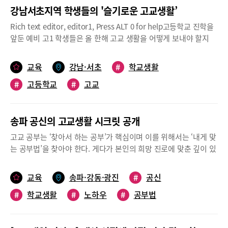
강남서초지역 학생들의 '슬기로운 고교생활’
Rich text editor, editor1, Press ALT 0 for help고등학교 진학을
앞둔 예비 고1 학생들은 올 한해 고교 생활을 어떻게 보내야 할지
궁금한 점이 많을 것이다. 한 학년 앞서 지난해 고교생활 1년을 보
낸 선배들은 어땠을까? 오는 3월 신학기가 시작되면 2학년이 되는
교육
강남·서초
#
학교생활
강남서초지역 예비 고2(현 고1) 학생들이, 고등학교 입학을 앞둔 예
#
고등학교
#
고교
비 고1 후배들에게 전하는 슬기로운 고교생활 경험담을 생생하게
전한다.<경험담 대방출>나는 고1을 이렇게 보냈다!상문고등학교
구도현 학생(예비 고2)① 시험 및 내신 준비내신은 고1 1년 내내 여
송파 공신의 고교생활 시크릿 공개
러분을 괴롭힐 것입니다. 그렇다면 어떻게 준비해야 할까요? 첫째,
수업을 열심히 들어야 합니다. 선생님이 따로 판서로 써주시는 내용
고교 공부는 ‘찾아서 하는 공부’가 핵심이며 이를 위해서는 ‘내게 맞
은 과목별로 노트를 준비해 필기하고, 시험 기간에는 그 부분을 중
는 공부법’을 찾아야 한다. 게다가 본인의 희망 진로에 맞춘 깊이 있
심으로 공부하세요. 둘째, ‘교과서와 프린트 N회독’은 기본 중의 기
는 심화학습과 활동이 더해져야 ‘매력적인 학생부’가 만들어진다.
본입니다. 셋째, 내신 대비 기간은 사람마다 다르겠지만 늦어도 3주
‘공부와 진로 활동’ 두 마리 토끼를 모두 잡은 송파 공신들의 노하우
교육
송파·강동·광진
#
공신
전부터는 시작해야 합니다. 선행보다는 내신 기간에 얼마나 집중해
를 분석하고 벤치마킹하면 어떨까?예비고1을 위한 고교 공부법 노
서 공부하는지가 더 중요하고, 집중해서 노력한다면 역전할 수 있습
#
학교생활
#
노하우
#
공부법
하우 공개합니다운동 포기하고 기초학습부터 시작해 최상위권 성
니다.② 월별 스케줄 관리, 계획 수립고1 첫 내신 시험, 중간고사와
적으로 학교 대표 배드민턴 선수, 여자축구선수로 활약한 이양. 부
#
공신공부법
기말고사를 합쳐서 1학기 내신은 정말 중요합니다. 고1 내신 등급
상 때문에 운동을 그만둔 후 중3 무렵부터 ‘공부해야 겠다’고 마음
은 수행평가까지 합산되어서 결정되므로, 평소의 수업 태도 및 성실