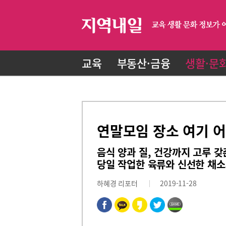
교육
부동산·금융
생활·문
연말모임 장소 여기 어
음식 양과 질, 건강까지 고루 갖
당일 작업한 육류와 신선한 채소
하혜경 리포터
2019-11-28