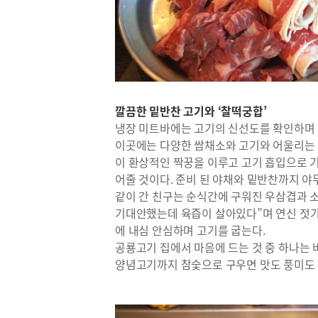
깔끔한 밑반찬 고기와 ‘찰떡궁합’
냉장 미트바에는 고기의 신선도를 확인하며 접
이곳에는 다양한 쌈채소와 고기와 어울리는 
이 환상적인 짝꿍을 이루고 고기 흡입으로 
어줄 것이다. 준비 된 야채와 밑반찬까지 야
같이 간 친구는 순식간에 구워진 우삼겹과 소
기대안했는데 육즙이 살아있다”며 연신 젓가
에 내심 안심하며 고기를 굽는다.
공룡고기 집에서 마음에 드는 것 중 하나는 
양념고기까지 참숯으로 구우면 맛도 풍미도 