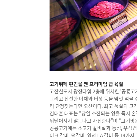
고기뷔페 편견을 깬 프리미엄 급 육질
고잔신도시 광장타워 2층에 위치한 ‘공룡고
그리고 신선한 야채와 버섯 등을 맘껏 먹을 수
리 단정짓는다면 오산이다. 최고 품질의 고
김태훈 대표는 “당일 소진되는 양을 즉시 
뒤떨어지지 않는다고 자신한다”며 “고기맛은
공룡고기에는 소고기 갈비살과 등심, 우삼겹
이크 갈비, 떡갈비, 양념 LA 갈비 등 14가