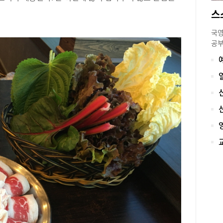
(1
해물
있다
국영
재의
공부
질하
육’
룡포
후 
전문
방과
복해
글쓰
소고
부족
비 
로운
다.
경험
인 
기반
스프
토리
(5
흥 
왕새
과 
등의
이 
보양
을 
는 
에서
조개
스로
이다
에 
를 
보이