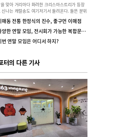
을 맞아 거리마다 화려한 크리스마스트리가 등장
 신나는 캐럴송도 여기저기서 들려온다. 들뜬 분위
 함께 다소 부진했던 경기가 살아나면서 식당들 역
이매동 전통 한정식의 진수, 좋구먼 이매점
활기를 되찾고 있다. 연말연시에 모임 하기 좋은 격
있는 중식당, 코엑스 인근의 ‘이화원’을 소개한다.이
다양한 연말 모임, 전시회가 가능한 복합문화카페
 장소로 제격인 11개의 단독 룸삼성동 ‘오크우드
이번 연말 모임은 어디서 하지?
미어 코엑스 센터’ 3층에 있는 ‘이화원’은 코엑스
도 연결돼 무엇보다도 접근성이 좋다. ‘이화원’의
화’는 배꽃을 의미하며, 중국에서의 ‘이화’는 ‘돈이
포터의 다른 기사
다’라는 뜻의 ‘리파’와 발음이 비슷해 부귀와 번영
상징한다고 한다. 입구로 들어서면 은은한 조명과
스러운 중국풍 인테리어가 마치 현지 식당에 온 것
 묘한 설렘을 안겨준다. 매장 가운데 커다란 원형
을 중심으로 빙 둘러 원목 테이블과 의자가 놓여있
 안쪽으로는 무려 11개의 크고 작은 단독 룸이 설치
있다. 돌잔치, 생일파티, 상견례, 비즈니스 모임 등
 이벤트가 자주 열리는 공간이다.다양한 코스요리
인기 메뉴인 수제 딤섬이곳에서는 여러 코스요리를
해 식사류, 육류, 해산물류, 두부·야채류, 냉채·스
 등 다양한 중식을 맛볼 수 있다. 이곳의 시그니처
로는 갈릭대맛조개찜(52,000원), 전가복