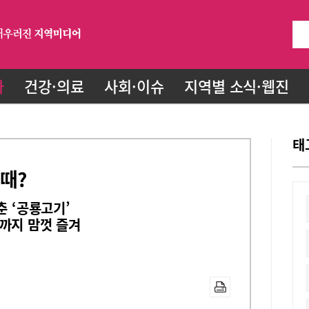
화
건강·의료
사회·이슈
지역별 소식·웹진
태
때?
춘 ‘공룡고기’
까지 맘껏 즐겨