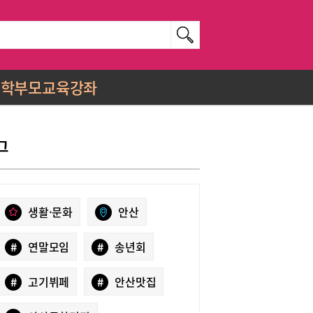
학부모교육강좌
그
생활·문화
안산
#
연말모임
#
송년회
#
고기뷔페
#
안산맛집