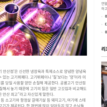
연말
하고
기와
시 
조 
벤트
프리
몰과
‘이
리
벌리
을 
고급
처럼
기둥
기 안산점’은 신선한 냉장육과 특제소스로 양념한 양념육
고,
 있는 고기뷔페다. 고기뷔페이니 ‘질’보다는 ‘양’이라 미
돼 
기를 당일 사용할 양만 손질해 제공한다. 공룡고기 안산점
각종
손질해서 놓기 때문에 고기의 질은 일반 고깃집과 비교해도
와 
비롯
 안산 최고”라고 자신있게 말한다.
프류
 등 소고기와 항정살 갈매기살 등 돼지고기, 여기에 스테
메뉴
지 고기가 제공된다. 한 꺼번에 많이 담아두지 않고 손님들