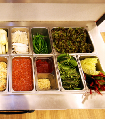
발한
월에
어수
더해
랑학
업대
위한
가 
개 
5회
한다
을 
사와
어 
프랜
는 
도 
에 
수강
은 
에 