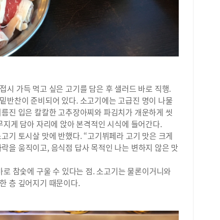
화고
을 
고 
무 
도움
원에
식재
는 
에도
정경
준비
목표
코엑
60
사실
램에
리미
시 가득 먹고 싶은 고기를 담은 후 샐러드 바로 직행.
은 
후 
밑반찬이 준비되어 있다. 소고기에는 고급진 명이 나물
나 
간 
기름진 입은 칼칼한 고추장아찌와 파김치가 개운하게 씻
그날
과정
무지게 담아 자리에 앉아 본격적인 시식에 들어간다.
아이
고기 토시살 맛에 반했다. “고기뷔페라 고기 맛은 크게
며 
락을 움직이고, 음식점 답사 목적인 나는 변하지 않은 맛
통해
면,
바로 참숯에 구울 수 있다는 점. 소고기는 물론이거니와
주도
한 층 깊어지기 때문이다.
의 
한다
스트
비버