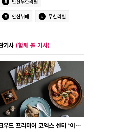
#
안산무한리필
#
안산뷔페
#
무한리필
관기사
(함께 볼 기사)
오크우드 프리미어 코엑스 센터 ‘이화원’