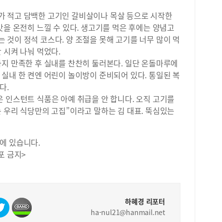
을 
이다
 적고 담백한 고기인 갈비살이나 목살 등으로 시작한
행한
맛을 온전히 느낄 수 있다. 생고기를 먹은 후에는 양념고
위해
것이 정석 코스다. 양 조절을 못해 고기를 너무 많이 먹
학습
 시켜 나눠 먹었다.
실이
까지 만족한 후 실내를 찬찬히 둘러본다. 일단 온돌마루에
는 
실내 한 켠엔 어린이 놀이방이 준비되어 있다. 통일된 복
교육
친구
다.
관이
 인스턴트 식품은 아예 취급을 안 합니다. 오직 고기를
말했
 우리 식당만의 고집”이라고 말하는 김 대표. 뚝심있는
산폴
nul
에 있습니다.
포 금지>
하혜경 리포터
ha-nul21@hanmail.net