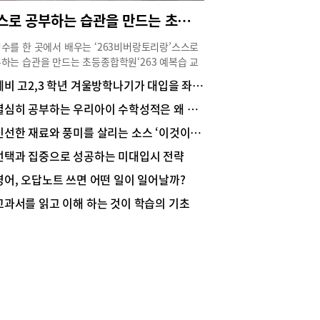
25,000원), 투뿔한우 자장면(32,000원), 셰프 특선
스스로 공부하는 습관을 만드는 초등종합학원
짬뽕(42,000원), 장육오이무침(15,000원) 등이
(홀 가격 기준). 주요 해산물인 전복, 우럭, 바닷가
수를 한 곳에서 배우는 ‘263비버랑토리랑’스스로
 경우 전용 수족관에서 보관한 후 셰프가 직접 손
하는 습관을 만드는 초등종합학원‘263 예복습 교
여 제공하므로 최상의 신선도를 자랑한다.또한, 소
 개발 특허 등록… 새로운 초등교육을 선보이다하교
, 가지새우, 쇼마이, 새우부추, 유바창편 등 딤섬
예비 고2,3 학년 겨울방학나기가 대입을 좌우한다
학원가방 몇 개씩 든 학생이 학원을 순회하는 초등
 셰프가 만드는 수제 딤섬도 인기 만점. 아울러 전
 후 풍경에 변화가 일어날 수 있을까? 영어와 수학,
열심히 공부하는 우리아이 수학성적은 왜 안 오를까?
물스프, 삭스핀 사천 해물요리, 중새우 브로콜리,
기까지 학교 공부부터 각종 예체능까지 24시간이
기 안심과 각종 야채, 진지, 후식 등이 나오는 가성
신선한 재료와 풍미를 살리는 소스 ‘이것이 중화요리다’
한 초등생들을 위해 교육전문가 정경필 대표가 새
좋은 점심 코스요리도 고객들의 단골 메뉴로 손꼽힌
 교육프로그램을 개발했다. 정 대표는 30년 교육
선택과 집중으로 성공하는 미대입시 전략
환절기에 좋은 신메뉴, 보양식 3종지난 9월에 선보
을 토대로 개발한 프로그램을 특허 등록하고 이를
신메뉴 3종(쭈이샤, 갈릭 대맛조개 찜, 백화고 치킨
영어, 오답노트 쓰면 어떤 일이 일어날까?
으로 이전까지 없던 초등종합학원인 ‘263비버랑
)이 눈길을 끈다. 덩샤오핑이 즐겼다는 ‘쭈이샤
랑’을 오픈했다. ‘263비버랑토리랑’은 지난 3월 시
2,000원)’는 ‘술 취한 왕새우’라고도 불리며 큼직한
교과서를 읽고 이해 하는 것이 학습의 기초
배곧점을 시작으로 안산폴리타운점과 부산 명지점
우에 중국 8대 명주로 알려진 소흥주와 대추, 인삼
군포산본지점이 문을 열었고 동탄과 용인 수원점 등
 한방재료를 듬뿍 넣고 끓인 중국의 대표적 고급
곧 오픈할 예정이다. 영문학과 인지언어학, 국문학
식이다. 길쭉한 대나무를 닮아 ‘죽합’으로도 불리
전공하고 영어속독법 저자이기도 한 정 대표는 외국
‘갈릭 대맛조개 찜(52,000원)’은 속살이 꽉 찬 대맛
 돌아온 손녀딸을 위해 이 프로그램을 개발했다.스
만을 사용하기 때문에 부드럽고 쫄깃한 맛이 일품
 공부하는 습관을 만드는 ‘263 예복습 교육’“외국
.표고버섯 중 으뜸이라 불리는 ‘백화고’와 닭고기
살던 손녀가 귀국한다니 우리나라 초등교육 현실이
장시간 푹 쪄낸 ‘백화고 치킨 스프(28,000원)’도 백
더라. 부모로서 공부를 안 시킬 수 없어 초등생들